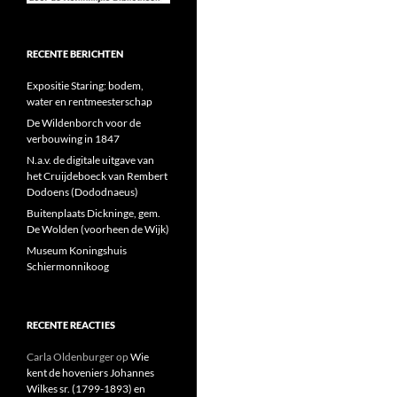
RECENTE BERICHTEN
Expositie Staring: bodem,
water en rentmeesterschap
De Wildenborch voor de
verbouwing in 1847
N.a.v. de digitale uitgave van
het Cruijdeboeck van Rembert
Dodoens (Dododnaeus)
Buitenplaats Dickninge, gem.
De Wolden (voorheen de Wijk)
Museum Koningshuis
Schiermonnikoog
RECENTE REACTIES
Carla Oldenburger
op
Wie
kent de hoveniers Johannes
Wilkes sr. (1799-1893) en