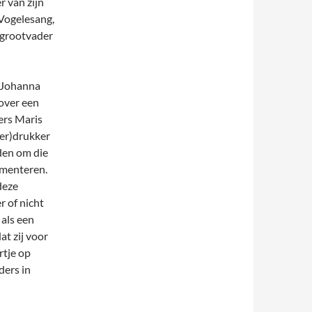
 van zijn
Vogelesang,
 grootvader
 Johanna
 over een
ers Maris
ter)drukker
den om die
imenteren.
deze
r of nicht
 als een
t zij voor
rtje op
ders in