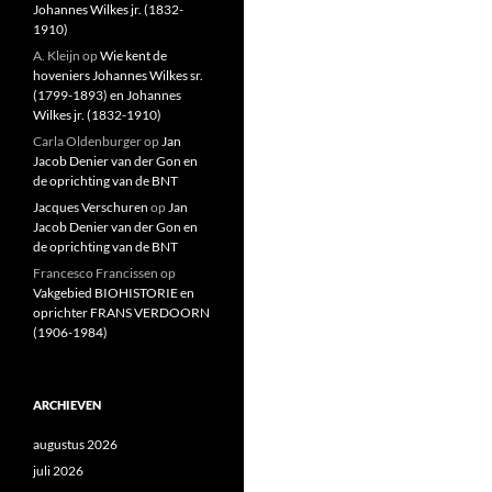
Johannes Wilkes jr. (1832-
1910)
A. Kleijn
op
Wie kent de
hoveniers Johannes Wilkes sr.
(1799-1893) en Johannes
Wilkes jr. (1832-1910)
Carla Oldenburger
op
Jan
Jacob Denier van der Gon en
de oprichting van de BNT
Jacques Verschuren
op
Jan
Jacob Denier van der Gon en
de oprichting van de BNT
Francesco Francissen
op
Vakgebied BIOHISTORIE en
oprichter FRANS VERDOORN
(1906-1984)
ARCHIEVEN
augustus 2026
juli 2026