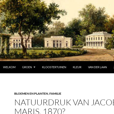
SPRING NAAR INHOUD
WELKOM
GROEN
KLOOSTERTUINEN
KLEUR
VAN DER LAAN
BLOEMEN EN PLANTEN
,
FAMILIE
NATUURDRUK VAN JACO
MARIS, 1870?