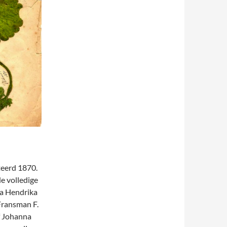
teerd 1870.
e volledige
na Hendrika
Fransman F.
f Johanna