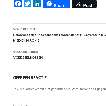
F
T
Li
Share
Post
ac
w
n
e
itt
k
b
er
e
Berichtnavigatie
VORIG BERICHT
o
dI
Rembrandt en zijn Spaanse tijdgenoten in het rijks. verassing: 
o
n
MEDICI IN ROME
k
VOLGEND BERICHT
VOEDESELBOSSEN
GEEF EEN REACTIE
Je e-mailadres wordt niet gepubliceerd.
Vereiste velden zijn g
*
Reactie
*