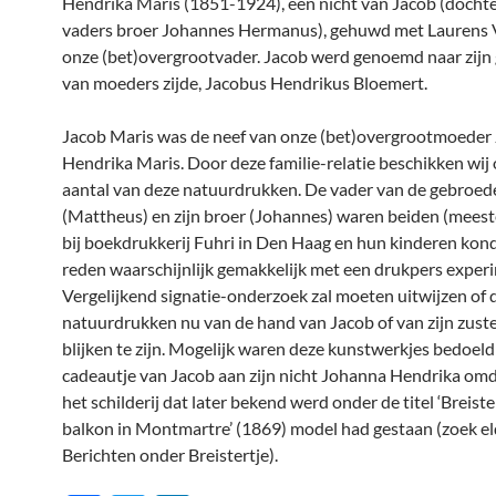
Hendrika Maris (1851-1924), een nicht van Jacob (dochter
vaders broer Johannes Hermanus), gehuwd met Laurens 
onze (bet)overgrootvader. Jacob werd genoemd naar zijn
van moeders zijde, Jacobus Hendrikus Bloemert.
Jacob Maris was de neef van onze (bet)overgrootmoeder
Hendrika Maris. Door deze familie-relatie beschikken wij
aantal van deze natuurdrukken. De vader van de gebroed
(Mattheus) en zijn broer (Johannes) waren beiden (mees
bij boekdrukkerij Fuhri in Den Haag en hun kinderen kon
reden waarschijnlijk gemakkelijk met een drukpers exper
Vergelijkend signatie-onderzoek zal moeten uitwijzen of 
natuurdrukken nu van de hand van Jacob of van zijn zuste
blijken te zijn. Mogelijk waren deze kunstwerkjes bedoeld
cadeautje van Jacob aan zijn nicht Johanna Hendrika omda
het schilderij dat later bekend werd onder de titel ‘Breiste
balkon in Montmartre’ (1869) model had gestaan (zoek el
Berichten onder Breistertje).