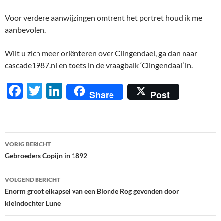
Voor verdere aanwijzingen omtrent het portret houd ik me
aanbevolen.
Wilt u zich meer oriënteren over Clingendael, ga dan naar
cascade1987.nl en toets in de vraagbalk ‘Clingendaal’ in.
F
T
Li
Share
Post
ac
w
n
e
itt
k
b
er
e
Berichtnavigatie
VORIG BERICHT
o
dI
Gebroeders Copijn in 1892
o
n
VOLGEND BERICHT
k
Enorm groot eikapsel van een Blonde Rog gevonden door
kleindochter Lune