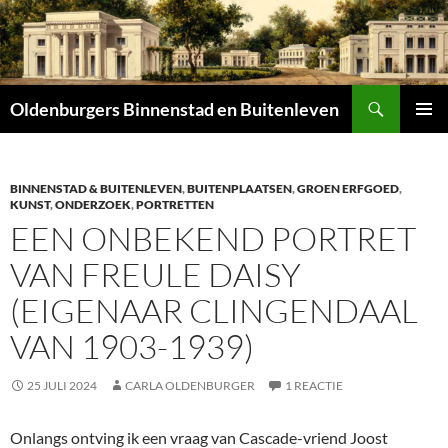
Zoeken
Oldenburgers Binnenstad en Buitenleven
SPRING
PRIMAI
NAAR
MENU
INHOUD
BINNENSTAD & BUITENLEVEN
,
BUITENPLAATSEN
,
GROEN ERFGOED
,
KUNST
,
ONDERZOEK
,
PORTRETTEN
EEN ONBEKEND PORTRET
VAN FREULE DAISY
(EIGENAAR CLINGENDAAL
VAN 1903-1939)
25 JULI 2024
CARLA OLDENBURGER
1 REACTIE
Onlangs ontving ik een vraag van Cascade-vriend Joost