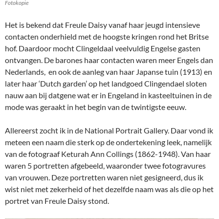
Fotokopie
Het is bekend dat Freule Daisy vanaf haar jeugd intensieve
contacten onderhield met de hoogste kringen rond het Britse
hof. Daardoor mocht Clingeldaal veelvuldig Engelse gasten
ontvangen. De barones haar contacten waren meer Engels dan
Nederlands, en ook de aanleg van haar Japanse tuin (1913) en
later haar ‘Dutch garden’ op het landgoed Clingendael sloten
nauw aan bij datgene wat er in Engeland in kasteeltuinen in de
mode was geraakt in het begin van de twintigste eeuw.
Allereerst zocht ik in de National Portrait Gallery. Daar vond ik
meteen een naam die sterk op de ondertekening leek, namelijk
van de fotograaf Keturah Ann Collings (1862-1948). Van haar
waren 5 portretten afgebeeld, waaronder twee fotogravures
van vrouwen. Deze portretten waren niet gesigneerd, dus ik
wist niet met zekerheid of het dezelfde naam was als die op het
portret van Freule Daisy stond.