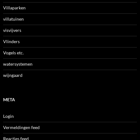
Villaparken
villatuinen
visvijvers
Vlinders
Vogels etc.
watersystemen
wijngaard
META
Login
Vermeldingen feed
Reacties feed