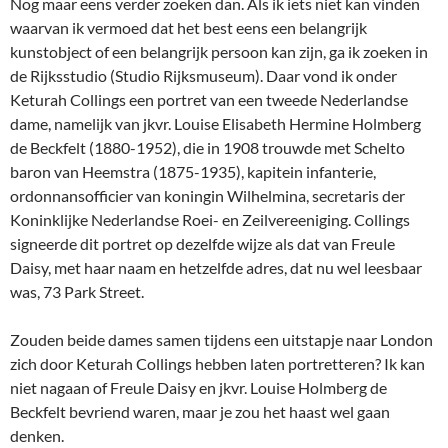
Nog maar eens verder zoeken dan. Als ik iets niet kan vinden
waarvan ik vermoed dat het best eens een belangrijk
kunstobject of een belangrijk persoon kan zijn, ga ik zoeken in
de Rijksstudio (Studio Rijksmuseum). Daar vond ik onder
Keturah Collings een portret van een tweede Nederlandse
dame, namelijk van
jkvr. Louise Elisabeth Hermine Holmberg
de Beckfelt (1880-1952), die in 1908 trouwde met Schelto
baron van Heemstra (1875-1935), kapitein infanterie,
ordonnansofficier van koningin Wilhelmina, secretaris der
Koninklijke Nederlandse Roei- en Zeilvereeniging. Collings
signeerde dit portret op dezelfde wijze als dat van Freule
Daisy, met haar naam en hetzelfde adres, dat nu wel leesbaar
was, 73 Park Street.
Zouden beide dames samen tijdens een uitstapje naar London
zich door Keturah Collings hebben laten portretteren? Ik kan
niet nagaan of Freule Daisy en jkvr. Louise Holmberg de
Beckfelt bevriend waren, maar je zou het haast wel gaan
denken.