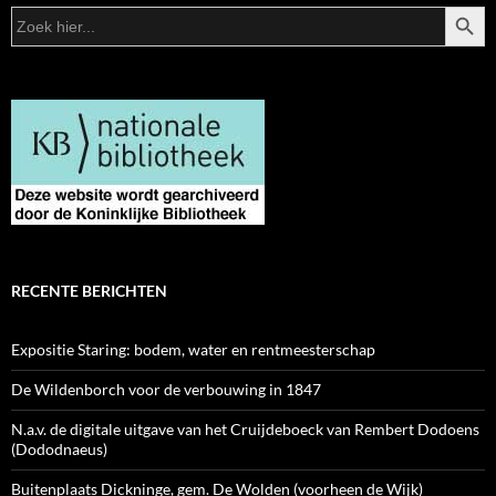
ZOEKK
Zoek
naar:
RECENTE BERICHTEN
Expositie Staring: bodem, water en rentmeesterschap
De Wildenborch voor de verbouwing in 1847
N.a.v. de digitale uitgave van het Cruijdeboeck van Rembert Dodoens
(Dododnaeus)
Buitenplaats Dickninge, gem. De Wolden (voorheen de Wijk)