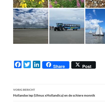
F
T
Li
Share
Post
ac
w
n
e
itt
k
b
er
e
Berichtnavigatie
VORIG BERICHT
o
dI
Hollandse iep (Ulmus xHollandica) en de schiere monnik
o
n