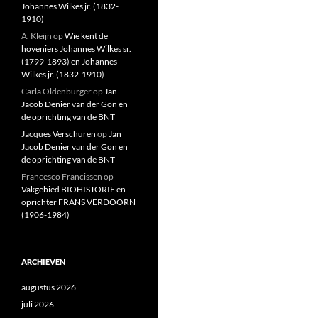
Johannes Wilkes jr. (1832-
1910)
A. Kleijn
op
Wie kent de
hoveniers Johannes Wilkes sr.
(1799-1893) en Johannes
Wilkes jr. (1832-1910)
Carla Oldenburger
op
Jan
Jacob Denier van der Gon en
de oprichting van de BNT
Jacques Verschuren
op
Jan
Jacob Denier van der Gon en
de oprichting van de BNT
Francesco Francissen
op
Vakgebied BIOHISTORIE en
oprichter FRANS VERDOORN
(1906-1984)
ARCHIEVEN
augustus 2026
juli 2026