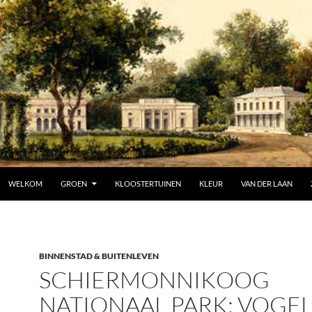
SPRING NAAR INHOUD
WELKOM
GROEN
KLOOSTERTUINEN
KLEUR
VAN DER LAAN
BINNENSTAD & BUITENLEVEN
SCHIERMONNIKOOG
NATIONAAL PARK: VOGEL