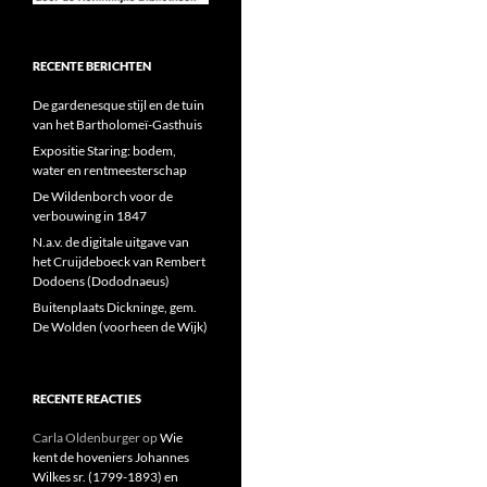
RECENTE BERICHTEN
De gardenesque stijl en de tuin
van het Bartholomeï-Gasthuis
Expositie Staring: bodem,
water en rentmeesterschap
De Wildenborch voor de
verbouwing in 1847
N.a.v. de digitale uitgave van
het Cruijdeboeck van Rembert
Dodoens (Dododnaeus)
Buitenplaats Dickninge, gem.
De Wolden (voorheen de Wijk)
RECENTE REACTIES
Carla Oldenburger
op
Wie
kent de hoveniers Johannes
Wilkes sr. (1799-1893) en