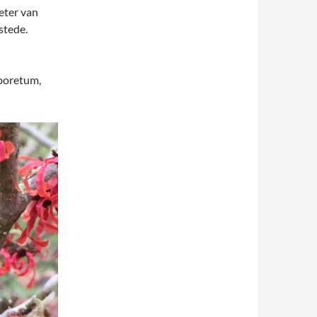
eter van
stede.
boretum,