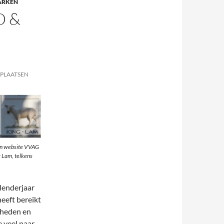
ARKEN
D &
 PLAATSEN
en website VVAG
 Lam, telkens
lenderjaar
heeft bereikt
amheden en
e veel naar