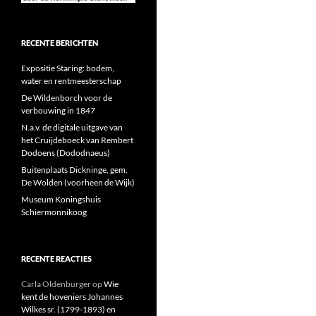
RECENTE BERICHTEN
Expositie Staring: bodem,
water en rentmeesterschap
De Wildenborch voor de
verbouwing in 1847
N.a.v. de digitale uitgave van
het Cruijdeboeck van Rembert
Dodoens (Dododnaeus)
Buitenplaats Dickninge, gem.
De Wolden (voorheen de Wijk)
Museum Koningshuis
Schiermonnikoog
RECENTE REACTIES
Carla Oldenburger
op
Wie
kent de hoveniers Johannes
Wilkes sr. (1799-1893) en