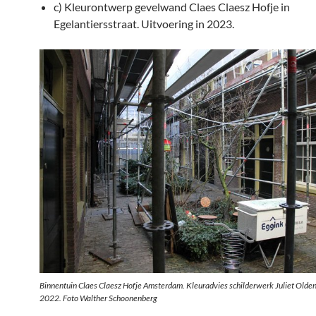
c) Kleurontwerp gevelwand Claes Claesz Hofje in
Egelantiersstraat. Uitvoering in 2023.
Binnentuin Claes Claesz Hofje Amsterdam. Kleuradvies schilderwerk Juliet Olde
2022. Foto Walther Schoonenberg