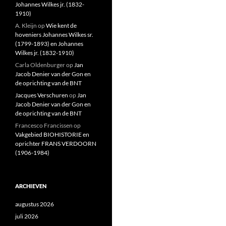
Johannes Wilkes jr. (1832-
1910)
A. Kleijn
op
Wie kent de
hoveniers Johannes Wilkes sr.
(1799-1893) en Johannes
Wilkes jr. (1832-1910)
Carla Oldenburger
op
Jan
Jacob Denier van der Gon en
de oprichting van de BNT
Jacques Verschuren
op
Jan
Jacob Denier van der Gon en
de oprichting van de BNT
Francesco Francissen
op
Vakgebied BIOHISTORIE en
oprichter FRANS VERDOORN
(1906-1984)
ARCHIEVEN
augustus 2026
juli 2026