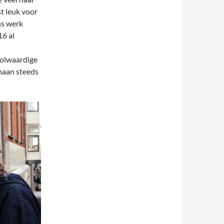
st leuk voor
ns werk
16 al
volwaardige
maan steeds