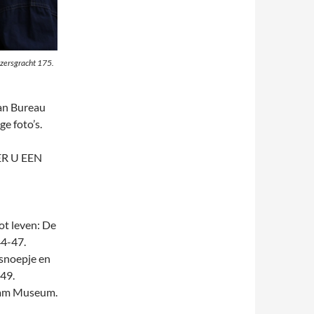
izersgracht 175.
van Bureau
e foto’s.
R U EEN
ot leven: De
44-47.
 snoepje en
 49.
dam Museum.