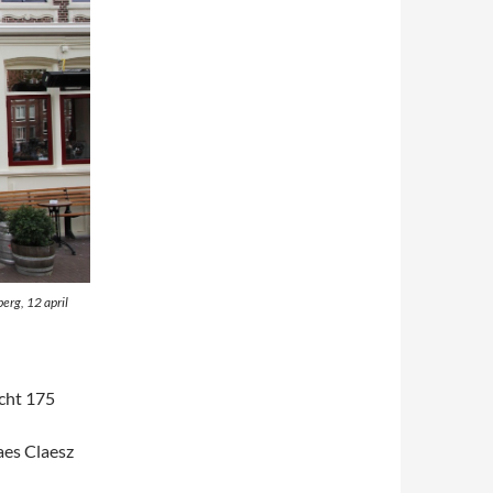
erg, 12 april
cht 175
aes Claesz