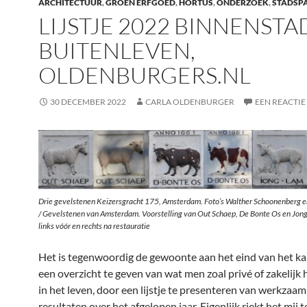
ARCHITECTUUR
,
GROEN ERFGOED
,
HORTUS
,
ONDERZOEK
,
STADSP
LIJSTJE 2022 BINNENSTA
BUITENLEVEN,
OLDENBURGERS.NL
30 DECEMBER 2022
CARLA OLDENBURGER
EEN REACTIE
Drie gevelstenen Keizersgracht 175, Amsterdam. Foto’s Walther Schoonenberg 
/ Gevelstenen van Amsterdam. Voorstelling van Out Schaep, De Bonte Os en Jong
links vóór en rechts na restauratie
Het is tegenwoordig de gewoonte aan het eind van het ka
een overzicht te geven van wat men zoal privé of zakelijk 
in het leven, door een lijstje te presenteren van werkza
resultaten over het afgelopen jaar. Eigenlijk riekt het mij t