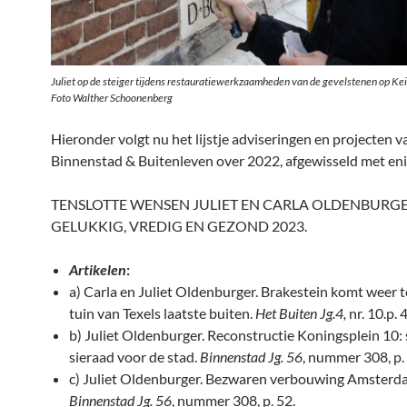
Juliet op de steiger tijdens restauratiewerkzaamheden van de gevelstenen op Ke
Foto Walther Schoonenberg
Hieronder volgt nu het lijstje adviseringen en projecten 
Binnenstad & Buitenleven over 2022, afgewisseld met enig
TENSLOTTE WENSEN JULIET EN CARLA OLDENBURGE
GELUKKIG, VREDIG EN GEZOND 2023.
Artikel
en
:
a) Carla en Juliet Oldenburger. Brakestein komt weer t
tuin van Texels laatste buiten.
Het Buiten Jg.4,
nr. 10.p. 
b) Juliet Oldenburger. Reconstructie Koningsplein 10:
sieraad voor de stad.
Binnenstad Jg. 56
, nummer 308, p.
c) Juliet Oldenburger. Bezwaren verbouwing Amster
Binnenstad Jg. 56
, nummer 308, p. 52.