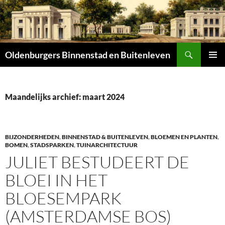
Zoeken
Oldenburgers Binnenstad en Buitenleven
SPRING
PRIMAI
NAAR
MENU
INHOUD
Maandelijks archief: maart 2024
BIJZONDERHEDEN
,
BINNENSTAD & BUITENLEVEN
,
BLOEMEN EN PLANTEN
,
BOMEN
,
STADSPARKEN
,
TUINARCHITECTUUR
JULIET BESTUDEERT DE
BLOEI IN HET
BLOESEMPARK
(AMSTERDAMSE BOS)