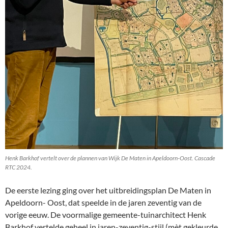
Henk Barkhof vertelt over de plannen van Wijk De Maten in Apeldoorn-Oost. Cascade
RTC 2024.
De eerste lezing ging over het uitbreidingsplan De Maten in
Apeldoorn- Oost, dat speelde in de jaren zeventig van de
vorige eeuw. De voormalige gemeente-tuinarchitect Henk
Barkhof vertelde geheel in jaren-zeventig-stijl (mèt gekleurde