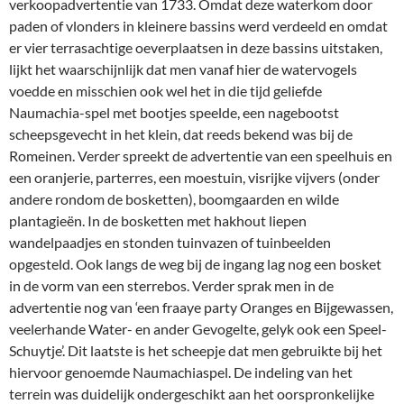
verkoopadvertentie van 1733. Omdat deze waterkom door
paden of vlonders in kleinere bassins werd verdeeld en omdat
er vier terrasachtige oeverplaatsen in deze bassins uitstaken,
lijkt het waarschijnlijk dat men vanaf hier de watervogels
voedde en misschien ook wel het in die tijd geliefde
Naumachia-spel met bootjes speelde, een nagebootst
scheepsgevecht in het klein, dat reeds bekend was bij de
Romeinen. Verder spreekt de advertentie van een speelhuis en
een oranjerie, parterres, een moestuin, visrijke vijvers (onder
andere rondom de bosketten), boomgaarden en wilde
plantagieën. In de bosketten met hakhout liepen
wandelpaadjes en stonden tuinvazen of tuinbeelden
opgesteld. Ook langs de weg bij de ingang lag nog een bosket
in de vorm van een sterrebos. Verder sprak men in de
advertentie nog van ‘een fraaye party Oranges en Bijgewassen,
veelerhande Water- en ander Gevogelte, gelyk ook een Speel-
Schuytje’. Dit laatste is het scheepje dat men gebruikte bij het
hiervoor genoemde Naumachiaspel. De indeling van het
terrein was duidelijk ondergeschikt aan het oorspronkelijke