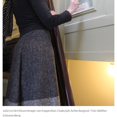
Juliet en het kleurentrapje van trappenhuis Oudezijds Achterburgwal. Foto Walther
Schoonenberg