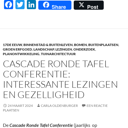
F
T
Li
Share
Post
ac
w
n
e
itt
k
b
er
e
o
dI
17DE EEUW
,
BINNENSTAD & BUITENLEVEN
,
BOMEN
,
BUITENPLAATSEN
,
o
n
GROEN ERFGOED
,
LANDSCHAP
,
LEZINGEN
,
ONDERZOEK
,
PLANONTWIKKELING
,
TUINARCHITECTUUR
k
CASCADE RONDE TAFEL
CONFERENTIE:
INTERESSANTE LEZINGEN
EN GEZELLIGHEID
24 MAART 2024
CARLA OLDENBURGER
EEN REACTIE
PLAATSEN
De
Cascade Ronde Tafel Conferentie
(jaarlijks op