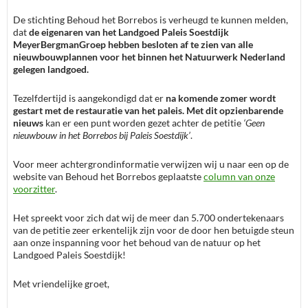
De stichting Behoud het Borrebos is verheugd te kunnen melden,
dat
de eigenaren van het Landgoed Paleis Soestdijk
MeyerBergmanGroep hebben besloten af te zien van alle
nieuwbouwplannen voor het binnen het Natuurwerk Nederland
gelegen landgoed.
Tezelfdertijd is aangekondigd dat er
na komende zomer wordt
gestart met de restauratie van het paleis. Met dit opzienbarende
nieuws
kan er een punt worden gezet achter de petitie
‘Geen
nieuwbouw in het Borrebos bij Paleis Soestdijk’
.
Voor meer achtergrondinformatie verwijzen wij u naar een op de
website van Behoud het Borrebos geplaatste
column van onze
voorzitter
.
Het spreekt voor zich dat wij de meer dan 5.700 ondertekenaars
van de petitie zeer erkentelijk zijn voor de door hen betuigde steun
aan onze inspanning voor het behoud van de natuur op het
Landgoed Paleis Soestdijk!
Met vriendelijke groet,