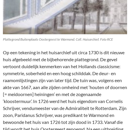
Plattegrond Buitenplaats Oostergeest te Warmond. Coll. Huisarchief. Foto RCE
Op een tekening in het huisarchief uit circa 1730 is dit nieuwe
huis afgebeeld met de bijbehorende plattegrond. De gevel
vertoont duidelijk kenmerken van het Hollands classicisme:
symmetrie, soberheid en een hoog schilddak. De deur- en
raamomlijstingen zijn van later tijd. De tuin was, volgens een
akte van 1667, aan alle zijden omheind met ‘houten of doornen
[= meidoornen] heiningen’ en met de zogenaamde
‘kloostermuur’. In 1726 werd het huis eigendom van Cornelis
Schrijver, vendumeester van de Admiraliteit te Rotterdam. Zijn
zoon, Paridanus Schrijver, was predikant te Warmond en
bewoonde het huis van 1726 tot zijn dood in 1733. Vanaf die
tijd wordt het huis Oostergeest genoemd. Na een uitbreiding