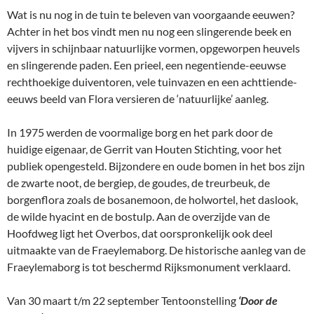
Wat is nu nog in de tuin te beleven van voorgaande eeuwen?
Achter in het bos vindt men nu nog een slingerende beek en
vijvers in schijnbaar natuurlijke vormen, opgeworpen heuvels
en slingerende paden. Een prieel, een negentiende-eeuwse
rechthoekige duiventoren, vele tuinvazen en een achttiende-
eeuws beeld van Flora versieren de ‘natuurlijke’ aanleg.
In 1975 werden de voormalige borg en het park door de
huidige eigenaar, de Gerrit van Houten Stichting, voor het
publiek opengesteld. Bijzondere en oude bomen in het bos zijn
de zwarte noot, de bergiep, de goudes, de treurbeuk, de
borgenflora zoals de bosanemoon, de holwortel, het daslook,
de wilde hyacint en de bostulp. Aan de overzijde van de
Hoofdweg ligt het Overbos, dat oorspronkelijk ook deel
uitmaakte van de Fraeylemaborg. De historische aanleg van de
Fraeylemaborg is tot beschermd Rijksmonument verklaard.
Van 30 maart t/m 22 september Tentoonstelling
‘Door de