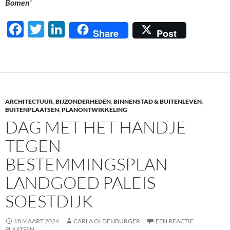
Bomen’
F
T
Li
Share
Post
ac
w
n
e
itt
k
b
er
e
o
dI
ARCHITECTUUR
,
BIJZONDERHEDEN
,
BINNENSTAD & BUITENLEVEN
,
o
n
BUITENPLAATSEN
,
PLANONTWIKKELING
DAG MET HET HANDJE
k
TEGEN
BESTEMMINGSPLAN
LANDGOED PALEIS
SOESTDIJK
18 MAART 2024
CARLA OLDENBURGER
EEN REACTIE
PLAATSEN