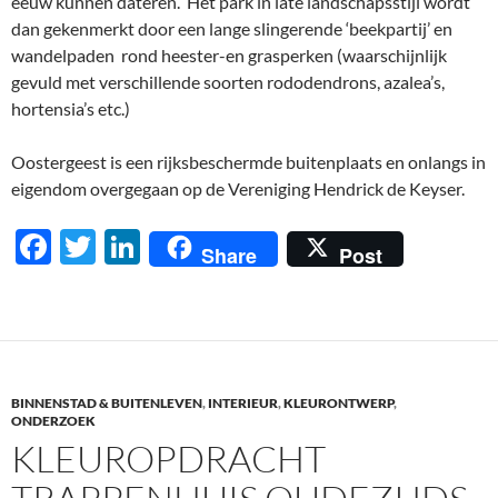
eeuw kunnen dateren. Het park in late landschapsstijl wordt
dan gekenmerkt door een lange slingerende ‘beekpartij’ en
wandelpaden rond heester-en grasperken (waarschijnlijk
gevuld met verschillende soorten rododendrons, azalea’s,
hortensia’s etc.)
Oostergeest is een rijksbeschermde buitenplaats en onlangs in
eigendom overgegaan op de Vereniging Hendrick de Keyser.
F
T
Li
Share
Post
ac
w
n
e
itt
k
b
er
e
o
dI
BINNENSTAD & BUITENLEVEN
,
INTERIEUR
,
KLEURONTWERP
,
o
n
ONDERZOEK
KLEUROPDRACHT
k