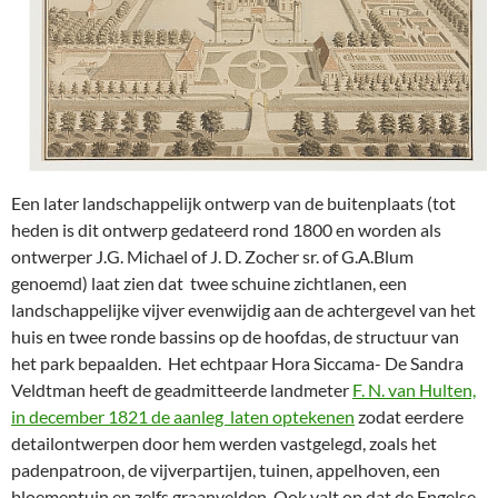
Een later landschappelijk ontwerp van de buitenplaats (tot
heden is dit ontwerp gedateerd rond 1800 en worden als
ontwerper J.G. Michael of J. D. Zocher sr. of G.A.Blum
genoemd) laat zien dat twee schuine zichtlanen, een
landschappelijke vijver evenwijdig aan de achtergevel van het
huis en twee ronde bassins op de hoofdas, de structuur van
het park bepaalden. Het echtpaar Hora Siccama- De Sandra
Veldtman heeft de geadmitteerde landmeter
F. N. van Hulten,
in december 1821 de aanleg laten optekenen
zodat eerdere
detailontwerpen door hem werden vastgelegd, zoals het
padenpatroon, de vijverpartijen, tuinen, appelhoven, een
bloementuin en zelfs graanvelden. Ook valt op dat de Engelse