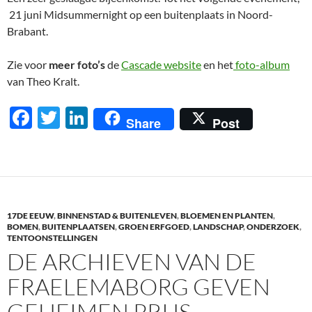
21 juni Midsummernight op een buitenplaats in Noord-
Brabant.
Zie voor
meer foto’s
de
Cascade website
en het
foto-album
van Theo Kralt.
F
T
Li
Share
Post
ac
w
n
e
itt
k
b
er
e
o
dI
17DE EEUW
,
BINNENSTAD & BUITENLEVEN
,
BLOEMEN EN PLANTEN
,
o
n
BOMEN
,
BUITENPLAATSEN
,
GROEN ERFGOED
,
LANDSCHAP
,
ONDERZOEK
,
TENTOONSTELLINGEN
k
DE ARCHIEVEN VAN DE
FRAELEMABORG GEVEN
GEHEIMEN PRIJS.