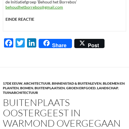
de Initiatiefgroep ‘Behoud het Borrebos’
behoudhetborrebos@gmail.com
EINDE REACTIE
F
T
Li
Share
Post
ac
w
n
e
itt
k
b
er
e
o
dI
17DE EEUW
,
ARCHITECTUUR
,
BINNENSTAD & BUITENLEVEN
,
BLOEMEN EN
o
n
PLANTEN
,
BOMEN
,
BUITENPLAATSEN
,
GROEN ERFGOED
,
LANDSCHAP
,
TUINARCHITECTUUR
k
BUITENPLAATS
OOSTERGEEST IN
WARMOND OVERGEGAAN