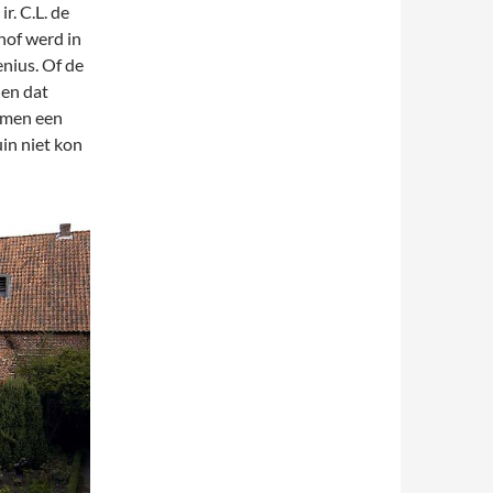
r. C.L. de
hof werd in
nius. Of de
den dat
 men een
in niet kon