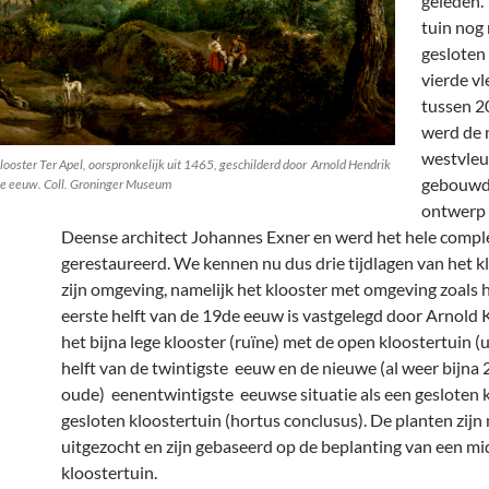
geleden.
tuin nog 
gesloten
vierde vl
tussen 2
werd de 
westvleu
ooster Ter Apel, oorspronkelijk uit 1465, geschilderd door Arnold Hendrik
gebouwd
9e eeuw. Coll. Groninger Museum
ontwerp 
Deense architect Johannes Exner en werd het hele compl
gerestaureerd. We kennen nu dus drie tijdlagen van het k
zijn omgeving, namelijk het klooster met omgeving zoals h
eerste helft van de 19de eeuw is vastgelegd door Arnold 
het bijna lege klooster (ruïne) met de open kloostertuin (u
helft van de twintigste eeuw en de nieuwe (al weer bijna 
oude) eenentwintigste eeuwse situatie als een gesloten 
gesloten kloostertuin (hortus conclusus). De planten zij
uitgezocht en zijn gebaseerd op de beplanting van een m
kloostertuin.