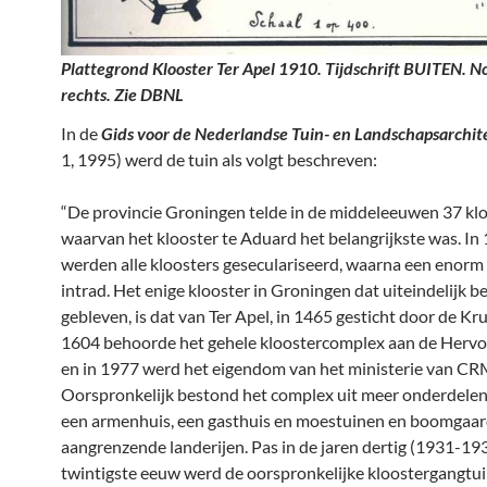
Plattegrond Klooster Ter Apel 1910. Tijdschrift BUITEN. 
rechts. Zie DBNL
In de
Gids voor de Nederlandse Tuin- en Landschapsarchit
1, 1995) werd de tuin als volgt beschreven:
“De provincie Groningen telde in de middeleeuwen 37 klo
waarvan het klooster te Aduard het belangrijkste was. In
werden alle kloosters geseculariseerd, waarna een enorm 
intrad. Het enige klooster in Groningen dat uiteindelijk b
gebleven, is dat van Ter Apel, in 1465 gesticht door de Kru
1604 behoorde het gehele kloostercomplex aan de Herv
en in 1977 werd het eigendom van het ministerie van CR
Oorspronkelijk bestond het complex uit meer onderdelen
een armenhuis, een gasthuis en moestuinen en boomgaar
aangrenzende landerijen. Pas in de jaren dertig (1931-19
twintigste eeuw werd de oorspronkelijke kloostergangtui