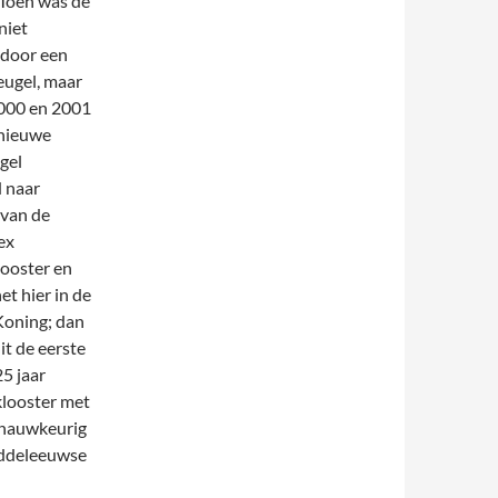
 Toen was de
niet
 door een
eugel, maar
000 en 2001
nieuwe
gel
 naar
van de
ex
looster en
et hier in de
Koning; dan
it de eerste
25 jaar
klooster met
n nauwkeurig
iddeleeuwse