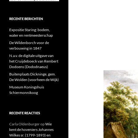
RECENTE BERICHTEN
Expositie Staring: bodem,
water en rentmeesterschap
De Wildenborch voor de
verbouwing in 1847
N.a.v. de digitale uitgave van
het Cruijdeboeck van Rembert
Dodoens (Dododnaeus)
Buitenplaats Dickninge, gem.
De Wolden (voorheen de Wijk)
Museum Koningshuis
Schiermonnikoog
RECENTE REACTIES
Carla Oldenburger
op
Wie
kent de hoveniers Johannes
Wilkes sr. (1799-1893) en