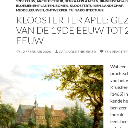
17DE EEUW
,
ARCHITECTUUR
,
BEGRAAFPLAATSEN
,
BINNENSTAD & 
BLOEMEN EN PLANTEN
,
BOMEN
,
KLOOSTERTUINEN
,
LANDSCHAP
,
MIDDELEEUWEN
,
ONTWERPER
,
TUINARCHITECTUUR
KLOOSTER TER APEL: GE
VAN DE 19DE EEUW TOT 
EEUW
12 FEBRUARI 2026
CARLA OLDENBURGER
EEN REACTIE 
Wat een
prachtsch
van het 
Kruisher
(1465) in
kende he
ben zeer
indruk. 
eens heel