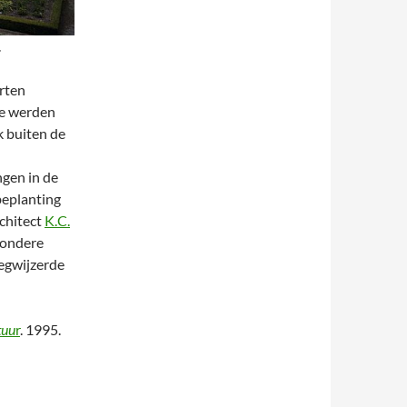
.
orten
ze werden
k buiten de
gen in de
beplanting
rchitect
K.C.
zondere
egwijzerde
tuu
r
. 1995.