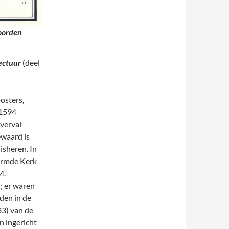
Noorden
ectuur
(deel
osters,
 1594
verval
ewaard is
isheren. In
ormde Kerk
M.
; er waren
den in de
33) van de
n ingericht