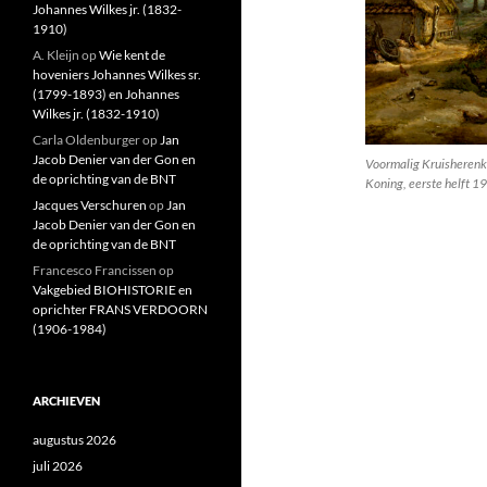
Johannes Wilkes jr. (1832-
1910)
A. Kleijn
op
Wie kent de
hoveniers Johannes Wilkes sr.
(1799-1893) en Johannes
Wilkes jr. (1832-1910)
Carla Oldenburger
op
Jan
Jacob Denier van der Gon en
Voormalig Kruisherenkl
de oprichting van de BNT
Koning, eerste helft 1
Jacques Verschuren
op
Jan
Jacob Denier van der Gon en
de oprichting van de BNT
Francesco Francissen
op
Vakgebied BIOHISTORIE en
oprichter FRANS VERDOORN
(1906-1984)
ARCHIEVEN
augustus 2026
juli 2026