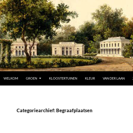
SPRING NAAR INHOUD
WELKOM
GROEN
KLOOSTERTUINEN
KLEUR
VAN DER LAAN
Categoriearchief: Begraafplaatsen