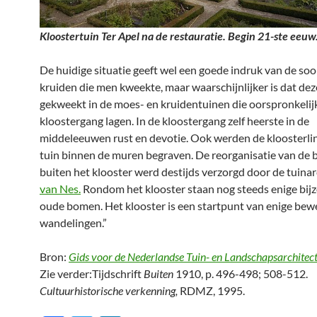
Kloostertuin Ter Apel na de restauratie. Begin 21-ste eeuw
De huidige situatie geeft wel een goede indruk van de so
kruiden die men kweekte, maar waarschijnlijker is dat de
gekweekt in de moes- en kruidentuinen die oorspronkelij
kloostergang lagen. In de kloostergang zelf heerste in de
middeleeuwen rust en devotie. Ook werden de kloosterlin
tuin binnen de muren begraven. De reorganisatie van de 
buiten het klooster werd destijds verzorgd door de tuina
van Nes.
Rondom het klooster staan nog steeds enige bij
oude bomen. Het klooster is een startpunt van enige bew
wandelingen.”
Bron:
Gids voor de Nederlandse Tuin- en Landschapsarchitec
Zie verder:
Tijdschrift
Buiten
1910, p. 496-498; 508-512.
Cultuurhistorische verkenning,
RDMZ, 1995.