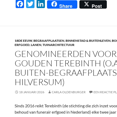
F
T
Li
Share
Post
ac
w
n
e
itt
k
b
er
e
o
dI
18DE EEUW
,
BEGRAAFPLAATSEN
,
BINNENSTAD & BUITENLEVEN
,
BO
o
n
ERFGOED
,
LANEN
,
TUINARCHITECTUUR
GENOMINEERDEN VOOR
k
GOUDEN TEREBINTH (O.A
BUITEN-BEGRAAFPLAATS
HILVERSUM)
18 JANUARI 2026
CARLA OLDENBURGER
EEN REACTIE P
Sinds 2016 reikt Terebinth (de stichting die zich inzet voo
behoud van funerair erfgoed in Nederland) elke twee jaar