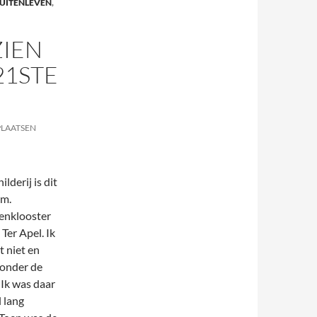
BUITENLEVEN
,
ZIEN
21STE
PLAATSEN
ilderij is dit
vm.
enklooster
 Ter Apel. Ik
t niet en
 onder de
Ik was daar
 lang