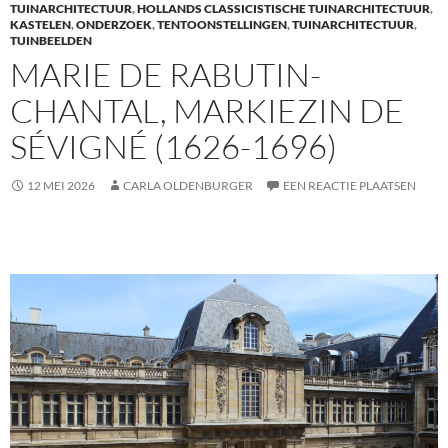
TUINARCHITECTUUR
,
HOLLANDS CLASSICISTISCHE TUINARCHITECTUUR
,
k
KASTELEN
,
ONDERZOEK
,
TENTOONSTELLINGEN
,
TUINARCHITECTUUR
,
TUINBEELDEN
MARIE DE RABUTIN-
CHANTAL, MARKIEZIN DE
SÉVIGNÉ (1626-1696)
12 MEI 2026
CARLA OLDENBURGER
EEN REACTIE PLAATSEN