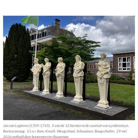
Jan van Logteren (1709-1745). 5 van de 12 hermen in de voortuin van Lyndensteyn,
Beetserzwaag. V.l.n.r. Ram, Kreeft, Weegschaal, Schorpioen, Boogschutter. 29 mei
2026 onthuld door burgemeester Bouwman