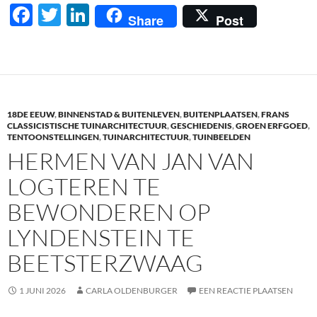
F
T
Li
Share
Post
ac
w
n
e
itt
k
b
er
e
o
dI
18DE EEUW
,
BINNENSTAD & BUITENLEVEN
,
BUITENPLAATSEN
,
FRANS
o
n
CLASSICISTISCHE TUINARCHITECTUUR
,
GESCHIEDENIS
,
GROEN ERFGOED
,
TENTOONSTELLINGEN
,
TUINARCHITECTUUR
,
TUINBEELDEN
k
HERMEN VAN JAN VAN
LOGTEREN TE
BEWONDEREN OP
LYNDENSTEIN TE
BEETSTERZWAAG
1 JUNI 2026
CARLA OLDENBURGER
EEN REACTIE PLAATSEN