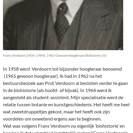
Frans Verdoorn (1906-1984). 1965 Gewoon Hoogleraar Biohistorie UU
In 1958 werd Verdoorn tot bijzonder hoogleraar benoemd
(1965 gewoon hoogleraar). Ik had in 1962 na het
bestuursbezoek aan Prof, Verdoorn al besloten verder te gaan
in de biohistorie (als hoofd- of bijvak). In 1964 werd ik
aangesteld als student-assistent. Mijn specialisatie werd de
relatie tussen botanie en kunstgeschiedenis. Het heeft me heel
wat zweetdruppeltjes gekost, maar het heeft ook zijn
voordelen om onwetend ergens aan te beginnen.
Wat was volgens Frans Verdoorn nu eigenlijk ‘biohistorie’ en
hoe kon ik dat vakgebied inzichtelijk maken? Frans Verdoorn’s