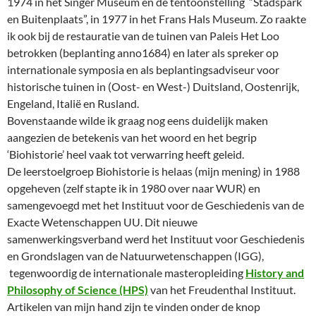
1974 in het Singer Museum en de tentoonstelling “Stadspark
en Buitenplaats”, in 1977 in het Frans Hals Museum. Zo raakte
ik ook bij de restauratie van de tuinen van Paleis Het Loo
betrokken (beplanting anno1684) en later als spreker op
internationale symposia en als beplantingsadviseur voor
historische tuinen in (Oost- en West-) Duitsland, Oostenrijk,
Engeland, Italië en Rusland.
Bovenstaande wilde ik graag nog eens duidelijk maken
aangezien de betekenis van het woord en het begrip
‘Biohistorie’ heel vaak tot verwarring heeft geleid.
De leerstoelgroep Biohistorie is helaas (mijn mening) in 1988
opgeheven (zelf stapte ik in 1980 over naar WUR) en
samengevoegd met het Instituut voor de Geschiedenis van de
Exacte Wetenschappen UU.
Dit nieuwe
samenwerkingsverband werd het Instituut voor Geschiedenis
en Grondslagen van de Natuurwetenschappen (IGG),
tegenwoordig de internationale masteropleiding
History and
Philosophy of Science (HPS)
van het Freudenthal Instituut.
Artikelen van mijn hand zijn te vinden onder de knop