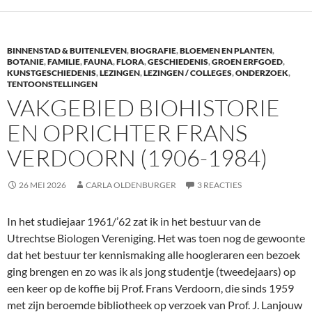
b
er
e
o
dI
BINNENSTAD & BUITENLEVEN
,
BIOGRAFIE
,
BLOEMEN EN PLANTEN
,
o
n
BOTANIE
,
FAMILIE
,
FAUNA
,
FLORA
,
GESCHIEDENIS
,
GROEN ERFGOED
,
KUNSTGESCHIEDENIS
,
LEZINGEN
,
LEZINGEN / COLLEGES
,
ONDERZOEK
,
k
TENTOONSTELLINGEN
VAKGEBIED BIOHISTORIE
EN OPRICHTER FRANS
VERDOORN (1906-1984)
26 MEI 2026
CARLA OLDENBURGER
3 REACTIES
In het studiejaar 1961/’62 zat ik in het bestuur van de
Utrechtse Biologen Vereniging. Het was toen nog de gewoonte
dat het bestuur ter kennismaking alle hoogleraren een bezoek
ging brengen en zo was ik als jong studentje (tweedejaars) op
een keer op de koffie bij Prof. Frans Verdoorn, die sinds 1959
met zijn beroemde bibliotheek op verzoek van Prof. J. Lanjouw