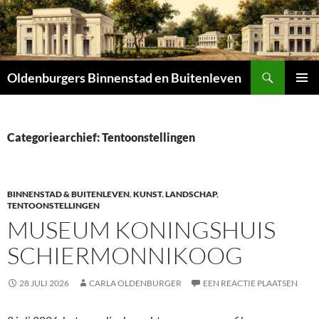
Zoeken
Oldenburgers Binnenstad en Buitenleven
SPRING
PRIMAI
NAAR
MENU
INHOUD
Categoriearchief: Tentoonstellingen
BINNENSTAD & BUITENLEVEN
,
KUNST
,
LANDSCHAP
,
TENTOONSTELLINGEN
MUSEUM KONINGSHUIS
SCHIERMONNIKOOG
28 JULI 2026
CARLA OLDENBURGER
EEN REACTIE PLAATSEN