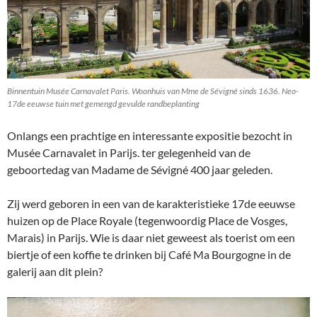
Binnentuin Musée Carnavalet Paris. Woonhuis van Mme de Sévigné sinds 1636. Neo-
17de eeuwse tuin met gemengd gevulde randbeplanting
Onlangs een prachtige en interessante expositie bezocht in
Musée Carnavalet in Parijs. ter gelegenheid van de
geboortedag van Madame de Sévigné 400 jaar geleden.
Zij werd geboren in een van de karakteristieke 17de eeuwse
huizen op de Place Royale (tegenwoordig Place de Vosges,
Marais) in Parijs. Wie is daar niet geweest als toerist om een
biertje of een koffie te drinken bij Café Ma Bourgogne in de
galerij aan dit plein?