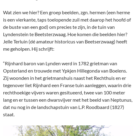
Wat zien we hier? Een groep beelden, zgn. hermen (een herme
is een vierkante, taps toelopende zuil met daarop het hoofd of
de buste van een god) om precies te zijn, in de tuin van
Lyndenstein te Beetsterzwaag. Hoe komen die beelden hier?
Jelle Terluin (dé amateur historicus van Beetserzwaag) heeft
me geholpen. Hij schrijft:
“Rijnhard baron van Lynden werd in 1782 grietman van
Opsterland en trouwde met Ypkjen Hillegonda van Boelens.
Zij woonden in het grietmanshuis naast het Rechthuis en er
tegenover liet Rijnhard een Franse tuin aanleggen, waarin drie
rechthoekige vijvers waren gesitueerd, twee van 100 meter
lang en er tussen een dwarsvijver met het beeld van Neptunus,
dat nu nog in de landschapstuin van L.P. Roodbaard (1827)
staat.