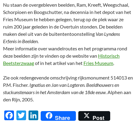
Nu staan de overgebleven beelden, Ram, Kreeft, Weegschaal,
Schorpioen en Boogschutter, na decennia in het depot van het
Fries Museum te hebben gelegen, terug op de plek waar ze
ruim 200 jaar geleden in de Overtuin stonden. De beelden
maken deel uit van de buitententoonstelling
Van Lyndens
Erfenis in Beelden
.
Meer informatie over wandelroutes en het programma rond
deze beelden zijn te vinden op de website van
Historisch
Beetsterzwaag
of in het artikel van het
Fries Museum
.
Zie ook redengevende omschrijving rijksmonument 514013 en
P.M. Fischer.
Ignatius en Jan van Logteren. Beeldhouwers en
stuckunstenaars in het Amsterdam van de 18de eeuw
. Alphen aan
den Rijn, 2005.
F
T
Li
Share
Post
ac
w
n
e
itt
k