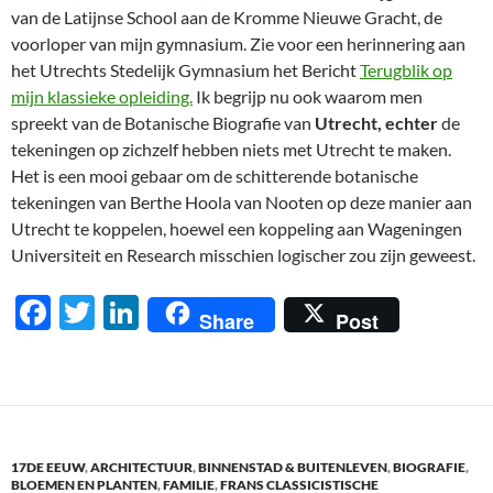
van de Latijnse School aan de Kromme Nieuwe Gracht, de
voorloper van mijn gymnasium. Zie voor een herinnering aan
het Utrechts Stedelijk Gymnasium het Bericht
Terugblik op
mijn klassieke opleiding.
Ik begrijp nu ook waarom men
spreekt van de Botanische Biografie van
Utrecht, echter
de
tekeningen op zichzelf hebben niets met Utrecht te maken.
Het is een mooi gebaar om de schitterende botanische
tekeningen van Berthe Hoola van Nooten op deze manier aan
Utrecht te koppelen, hoewel een koppeling aan Wageningen
Universiteit en Research misschien logischer zou zijn geweest.
F
T
Li
Share
Post
ac
w
n
e
itt
k
b
er
e
o
dI
17DE EEUW
,
ARCHITECTUUR
,
BINNENSTAD & BUITENLEVEN
,
BIOGRAFIE
,
o
n
BLOEMEN EN PLANTEN
,
FAMILIE
,
FRANS CLASSICISTISCHE