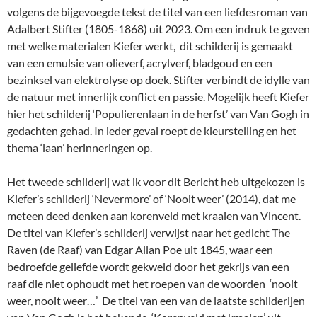
volgens de bijgevoegde tekst de titel van een liefdesroman van
Adalbert Stifter (1805-1868) uit 2023. Om een indruk te geven
met welke materialen Kiefer werkt, dit schilderij is gemaakt
van een emulsie van olieverf, acrylverf, bladgoud en een
bezinksel van elektrolyse op doek. Stifter verbindt de idylle van
de natuur met innerlijk conflict en passie. Mogelijk heeft Kiefer
hier het schilderij ‘Populierenlaan in de herfst’ van Van Gogh in
gedachten gehad. In ieder geval roept de kleurstelling en het
thema ‘laan’ herinneringen op.
Het tweede schilderij wat ik voor dit Bericht heb uitgekozen is
Kiefer’s schilderij ‘Nevermore’ of ‘Nooit weer’ (2014), dat me
meteen deed denken aan korenveld met kraaien van Vincent.
De titel van Kiefer’s schilderij verwijst naar het gedicht The
Raven (de Raaf) van Edgar Allan Poe uit 1845, waar een
bedroefde geliefde wordt gekweld door het gekrijs van een
raaf die niet ophoudt met het roepen van de woorden ‘nooit
weer, nooit weer…’ De titel van een van de laatste schilderijen