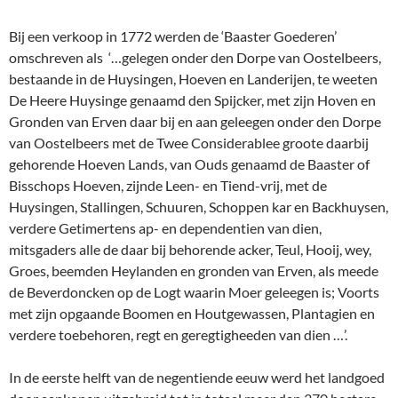
Bij een verkoop in 1772 werden de ‘Baaster Goederen’
omschreven als ‘…gelegen onder den Dorpe van Oostelbeers,
bestaande in de Huysingen, Hoeven en Landerijen, te weeten
De Heere Huysinge genaamd den Spijcker, met zijn Hoven en
Gronden van Erven daar bij en aan geleegen onder den Dorpe
van Oostelbeers met de Twee Considerablee groote daarbij
gehorende Hoeven Lands, van Ouds genaamd de Baaster of
Bisschops Hoeven, zijnde Leen- en Tiend-vrij, met de
Huysingen, Stallingen, Schuuren, Schoppen kar en Backhuysen,
verdere Getimertens ap- en dependentien van dien,
mitsgaders alle de daar bij behorende acker, Teul, Hooij, wey,
Groes, beemden Heylanden en gronden van Erven, als meede
de Beverdoncken op de Logt waarin Moer geleegen is; Voorts
met zijn opgaande Boomen en Houtgewassen, Plantagien en
verdere toebehoren, regt en geregtigheeden van dien …’.
In de eerste helft van de negentiende eeuw werd het landgoed