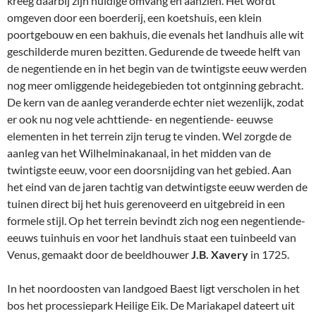
kreeg daarbij zijn huidige omvang en aanzien. Het wordt
omgeven door een boerderij, een koetshuis, een klein
poortgebouw en een bakhuis, die evenals het landhuis alle wit
geschilderde muren bezitten. Gedurende de tweede helft van
de negentiende en in het begin van de twintigste eeuw werden
nog meer omliggende heidegebieden tot ontginning gebracht.
De kern van de aanleg veranderde echter niet wezenlijk, zodat
er ook nu nog vele achttiende- en negentiende- eeuwse
elementen in het terrein zijn terug te vinden. Wel zorgde de
aanleg van het Wilhelminakanaal, in het midden van de
twintigste eeuw, voor een doorsnijding van het gebied. Aan
het eind van de jaren tachtig van detwintigste eeuw werden de
tuinen direct bij het huis gerenoveerd en uitgebreid in een
formele stijl. Op het terrein bevindt zich nog een negentiende-
eeuws tuinhuis en voor het landhuis staat een tuinbeeld van
Venus, gemaakt door de beeldhouwer
J.B. Xavery
in 1725.
In het noordoosten van landgoed Baest ligt verscholen in het
bos het processiepark Heilige Eik. De Mariakapel dateert uit