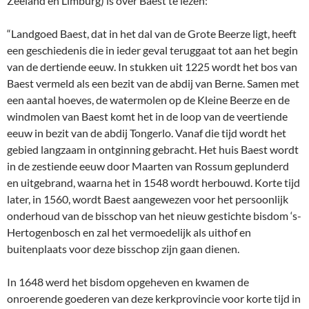
Zeeland en Limburg) is over Baest te lezen:
“Landgoed Baest, dat in het dal van de Grote Beerze ligt, heeft
een geschiedenis die in ieder geval teruggaat tot aan het begin
van de dertiende eeuw. In stukken uit 1225 wordt het bos van
Baest vermeld als een bezit van de abdij van Berne. Samen met
een aantal hoeves, de watermolen op de Kleine Beerze en de
windmolen van Baest komt het in de loop van de veertiende
eeuw in bezit van de abdij Tongerlo. Vanaf die tijd wordt het
gebied langzaam in ontginning gebracht. Het huis Baest wordt
in de zestiende eeuw door Maarten van Rossum geplunderd
en uitgebrand, waarna het in 1548 wordt herbouwd. Korte tijd
later, in 1560, wordt Baest aangewezen voor het persoonlijk
onderhoud van de bisschop van het nieuw gestichte bisdom ‘s-
Hertogenbosch en zal het vermoedelijk als uithof en
buitenplaats voor deze bisschop zijn gaan dienen.
In 1648 werd het bisdom opgeheven en kwamen de
onroerende goederen van deze kerkprovincie voor korte tijd in