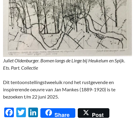
Juliet Oldenburger. Bomen langs de Linge bij Heukelum en Spijk.
Ets. Part. Collectie
Dit tentoonstellingstweeluik rond het rustgevende en
inspirerende oeuvre van Jan Mankes (1889-1920) is te
bezoeken t/m 22 juni 2025.
F
T
Li
Share
Post
ac
w
n
e
itt
k