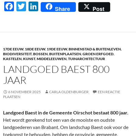
F
T
Li
Share
Post
ac
w
n
e
itt
k
b
er
e
o
dI
17DE EEUW
,
18DE EEUW
,
19DE EEUW
,
BINNENSTAD & BUITENLEVEN
,
o
n
BIODIVERSITEIT
,
BOSSEN
,
BUITENPLAATSEN
,
GROEN ERFGOED
,
KASTELEN
,
KUNST
,
MIDDELEEUWEN
,
TUINARCHITECTUUR
k
LANDGOED BAEST 800
JAAR
6 NOVEMBER 2025
CARLA OLDENBURGER
EEN REACTIE
PLAATSEN
Landgoed Baest in de Gemeente Oirschot bestaat 800 jaar.
Het wordt gerekend tot een van de mooiste en oudste
landgoederen van Brabant. Om landschap Baest ook voor de
toekomst te behouden, hebben de provincie, gemeente,