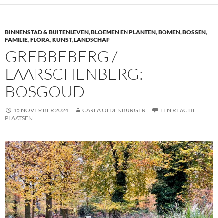
b
er
e
o
dI
BINNENSTAD & BUITENLEVEN
,
BLOEMEN EN PLANTEN
,
BOMEN
,
BOSSEN
,
o
n
FAMILIE
,
FLORA
,
KUNST
,
LANDSCHAP
GREBBEBERG /
k
LAARSCHENBERG:
BOSGOUD
15 NOVEMBER 2024
CARLA OLDENBURGER
EEN REACTIE
PLAATSEN