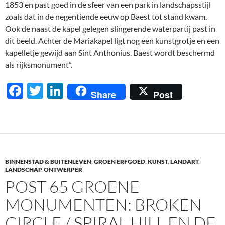
1853 en past goed in de sfeer van een park in landschapsstijl
zoals dat in de negentiende eeuw op Baest tot stand kwam.
Ook de naast de kapel gelegen slingerende waterpartij past in
dit beeld. Achter de Mariakapel ligt nog een kunstgrotje en een
kapelletje gewijd aan Sint Anthonius. Baest wordt beschermd
als rijksmonument”.
F
T
Li
Share
Post
ac
w
n
e
itt
k
b
er
e
o
dI
BINNENSTAD & BUITENLEVEN
,
GROEN ERFGOED
,
KUNST
,
LANDART
,
o
n
LANDSCHAP
,
ONTWERPER
POST 65 GROENE
k
MONUMENTEN: BROKEN
CIRCLE / SPIRAL HILL EN DE