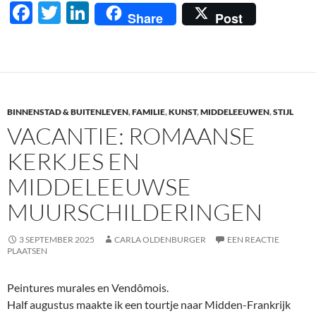
F
T
Li
Share
Post
ac
w
n
e
itt
k
b
er
e
o
dI
BINNENSTAD & BUITENLEVEN
,
FAMILIE
,
KUNST
,
MIDDELEEUWEN
,
STIJL
o
n
VACANTIE: ROMAANSE
k
KERKJES EN
MIDDELEEUWSE
MUURSCHILDERINGEN
3 SEPTEMBER 2025
CARLA OLDENBURGER
EEN REACTIE
PLAATSEN
Peintures murales en Vendômois.
Half augustus maakte ik een tourtje naar Midden-Frankrijk