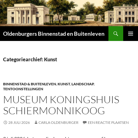
Zoeken
Oldenburgers Binnenstad en Buitenleven
SPRING
PRIMAI
NAAR
MENU
INHOUD
Categoriearchief: Kunst
BINNENSTAD & BUITENLEVEN
,
KUNST
,
LANDSCHAP
,
TENTOONSTELLINGEN
MUSEUM KONINGSHUIS
SCHIERMONNIKOOG
28 JULI 2026
CARLA OLDENBURGER
EEN REACTIE PLAATSEN