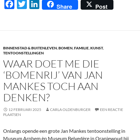
F
T
Li
Share
Post
ac
w
n
e
itt
k
b
er
e
o
dI
BINNENSTAD & BUITENLEVEN
,
BOMEN
,
FAMILIE
,
KUNST
,
o
n
TENTOONSTELLINGEN
WAAR DOET ME DIE
k
‘BOMENRIJ’ VAN JAN
MANKES TOCH AAN
DENKEN?
12 FEBRUARI 2025
CARLA OLDENBURGER
EEN REACTIE
PLAATSEN
Onlangs opende een grote Jan Mankes tentoonstelling in
Museum Arnhem èn Museum Belvedère in Oranjewoud bij