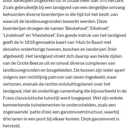
door aankopen uitgebreid tot in totaal meer dan 370 hectare.
Zoals gebruikelijk bij een landgoed van een dergelijke omvang
behoorden diverse boerderijen in die tijd tot het bezit, van
waaruit de landbouwgronden bewerkt werden. Deze
boerderijen droegen de namen ‘Beukehoef’, ‘Eikehoef’,
‘Lindehoef’ en ‘Mastehoef’. Een goede indruk van het landgoed
geeft de in 1818 gemaakte kaart van ‘Huis te Baast met
desselvs onderhorige hoeven, boschen en landeryen’ (hier
afgebeeld). Het landgoed strekt zich daarop aan beide zijden
van de Grote Beerze uit en omvat diverse complexen van
landbouwgronden en bosgebieden. De bossen zijn ieder apart
volgens een rechtlijnig patroon van lanen ingedeeld, maar
vertonen, evenals de rechte ontsluitingslanen over het
landgoed, niet de onderlinge samenhang die bijvoorbeeld in de
Frans classicistische tuinstijl werd toegepast. Wel zijn enkele
kenmerkende tuinelementen te onderscheiden, zoals een
zogenaamde ‘patte d’oie’, een ganzenvoetstructuur, waarbij
drie lanen in een punt bij elkaar komen. Deze ganzenvoet is
hersteld.