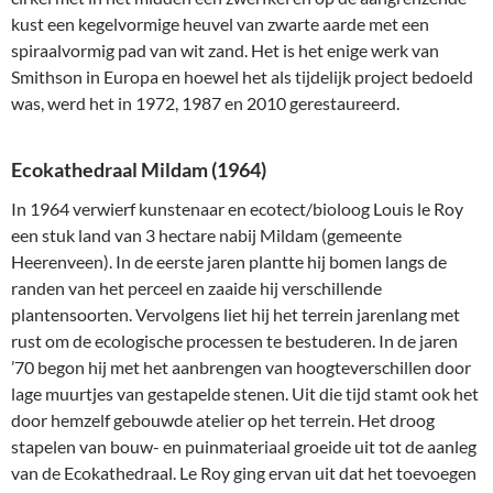
kust een kegelvormige heuvel van zwarte aarde met een
spiraalvormig pad van wit zand. Het is het enige werk van
Smithson in Europa en hoewel het als tijdelijk project bedoeld
was, werd het in 1972, 1987 en 2010 gerestaureerd.
Ecokathedraal Mildam (1964)
In 1964 verwierf kunstenaar en ecotect/bioloog Louis le Roy
een stuk land van 3 hectare nabij Mildam (gemeente
Heerenveen). In de eerste jaren plantte hij bomen langs de
randen van het perceel en zaaide hij verschillende
plantensoorten. Vervolgens liet hij het terrein jarenlang met
rust om de ecologische processen te bestuderen. In de jaren
’70 begon hij met het aanbrengen van hoogteverschillen door
lage muurtjes van gestapelde stenen. Uit die tijd stamt ook het
door hemzelf gebouwde atelier op het terrein. Het droog
stapelen van bouw- en puinmateriaal groeide uit tot de aanleg
van de Ecokathedraal. Le Roy ging ervan uit dat het toevoegen