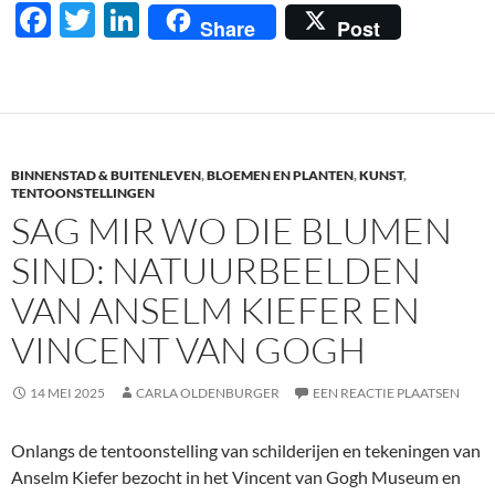
F
T
Li
Share
Post
ac
w
n
e
itt
k
b
er
e
o
dI
BINNENSTAD & BUITENLEVEN
,
BLOEMEN EN PLANTEN
,
KUNST
,
o
n
TENTOONSTELLINGEN
SAG MIR WO DIE BLUMEN
k
SIND: NATUURBEELDEN
VAN ANSELM KIEFER EN
VINCENT VAN GOGH
14 MEI 2025
CARLA OLDENBURGER
EEN REACTIE PLAATSEN
Onlangs de tentoonstelling van schilderijen en tekeningen van
Anselm Kiefer bezocht in het Vincent van Gogh Museum en