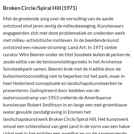
Broken Circle/Spiral Hill (1971)
Met de groeiende zorg over de vervuiling van de aarde
ontstond eind jaren zestig de milieubeweging. Kunstenaars
engageerden zich met deze problematiek en creëerden werk
met milieu-activistische motieven. In de beeldende kunst
ontstond een nieuwe stroming: Land Art. In 1971 stelde
curator Wim Beeren onder de titel
Sonsbeek buiten de perken
de
zesde editie van de tentoonstellingsreeks in het Arnhemse
Sonsbeekpark samen. Beeren brak met de traditie door de
buitententoonstelling niet te beperken tot het park, maar in
heel Nederland conceptuele en landschapskunstwerken te
presenteren. Geïnspireerd door beelden van de
watersnoodramp van 1953 creëerde de Amerikaanse
kunstenaar Robert Smithson in en langs een met groenblauw
water gevulde zandafgraving in Emmen het
landschapskunstwerk
Broken Circle/Spiral Hill
. Het kunstwerk
omvat een schiereiland van geel zand in de vorm van een halve
cirkel met in het midden een zwerfkei en op de aangrenzende