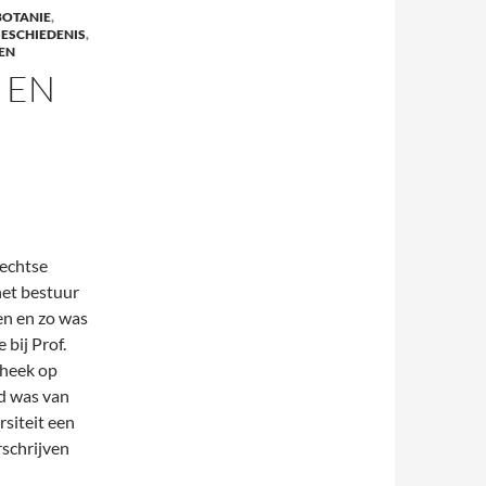
BOTANIE
,
ESCHIEDENIS
,
EN
 EN
rechtse
het bestuur
en en zo was
 bij Prof.
theek op
sd was van
siteit een
rschrijven