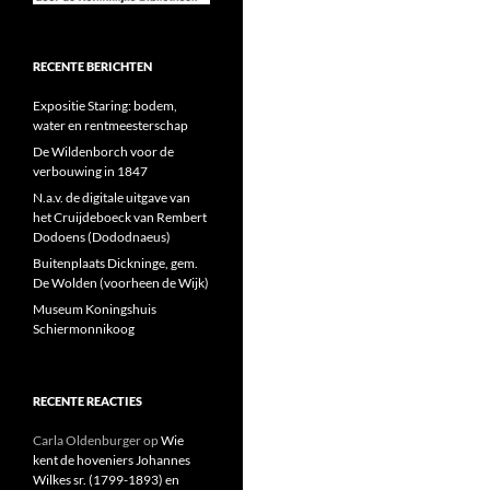
RECENTE BERICHTEN
Expositie Staring: bodem,
water en rentmeesterschap
De Wildenborch voor de
verbouwing in 1847
N.a.v. de digitale uitgave van
het Cruijdeboeck van Rembert
Dodoens (Dododnaeus)
Buitenplaats Dickninge, gem.
De Wolden (voorheen de Wijk)
Museum Koningshuis
Schiermonnikoog
RECENTE REACTIES
Carla Oldenburger
op
Wie
kent de hoveniers Johannes
Wilkes sr. (1799-1893) en