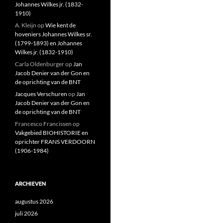
Johannes Wilkes jr. (1832-
1910)
A. Kleijn
op
Wie kent de
hoveniers Johannes Wilkes sr.
(1799-1893) en Johannes
Wilkes jr. (1832-1910)
Carla Oldenburger
op
Jan
Jacob Denier van der Gon en
de oprichting van de BNT
Jacques Verschuren
op
Jan
Jacob Denier van der Gon en
de oprichting van de BNT
Francesco Francissen
op
Vakgebied BIOHISTORIE en
oprichter FRANS VERDOORN
(1906-1984)
ARCHIEVEN
augustus 2026
juli 2026