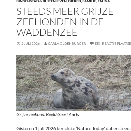
BINNENSTAD & BUITENLEVEN
,
DIEREN
,
FAMILIE
,
FAUNA
STEEDS MEER GRIJZE
ZEEHONDEN IN DE
WADDENZEE
2 JULI 2026
CARLA OLDENBURGER
EEN REACTIE PLAATS
Grijze zeehond. Beeld Geert Aarts
Gisteren 1 juli 2026 berichtte ‘Nature Today’ dat er steed