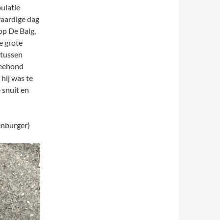
ulatie
waardige dag
op De Balg,
e grote
 tussen
zeehond
hij was te
 snuit en
enburger)