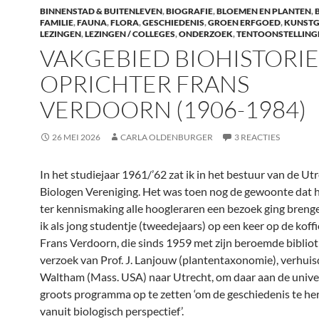
o
dI
BINNENSTAD & BUITENLEVEN
,
BIOGRAFIE
,
BLOEMEN EN PLANTEN
,
o
n
FAMILIE
,
FAUNA
,
FLORA
,
GESCHIEDENIS
,
GROEN ERFGOED
,
KUNSTG
LEZINGEN
,
LEZINGEN / COLLEGES
,
ONDERZOEK
,
TENTOONSTELLING
k
VAKGEBIED BIOHISTORIE
OPRICHTER FRANS
VERDOORN (1906-1984)
26 MEI 2026
CARLA OLDENBURGER
3 REACTIES
In het studiejaar 1961/’62 zat ik in het bestuur van de Ut
Biologen Vereniging. Het was toen nog de gewoonte dat 
ter kennismaking alle hoogleraren een bezoek ging breng
ik als jong studentje (tweedejaars) op een keer op de koffie
Frans Verdoorn, die sinds 1959 met zijn beroemde biblio
verzoek van Prof. J. Lanjouw (plantentaxonomie), verhui
Waltham (Mass. USA) naar Utrecht, om daar aan de univer
groots programma op te zetten ‘om de geschiedenis te he
vanuit biologisch perspectief’.