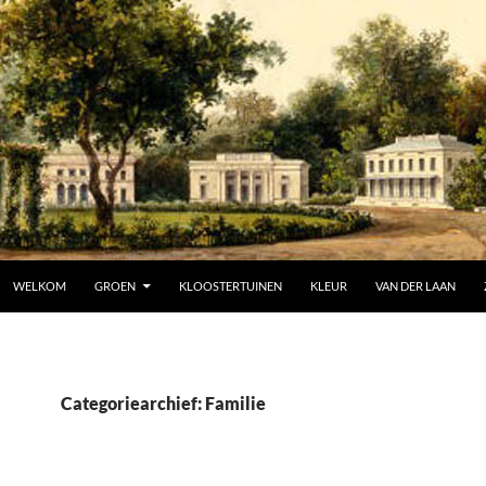
SPRING NAAR INHOUD
WELKOM
GROEN
KLOOSTERTUINEN
KLEUR
VAN DER LAAN
Categoriearchief: Familie