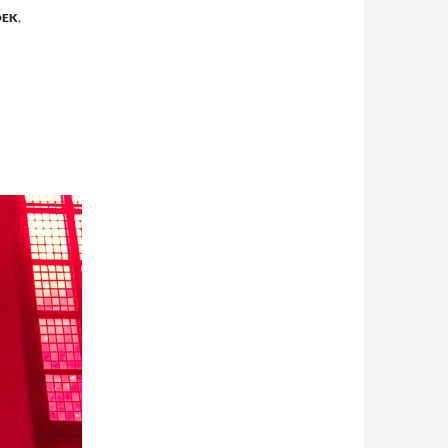
OEK
,