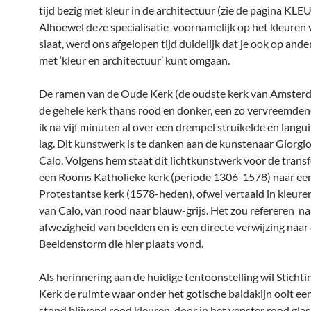
tijd bezig met kleur in de architectuur (zie de pagina KLEU
Alhoewel deze specialisatie voornamelijk op het kleuren 
slaat, werd ons afgelopen tijd duidelijk dat je ook op and
met ‘kleur en architectuur’ kunt omgaan.
De ramen van de Oude Kerk (de oudste kerk van Amster
de gehele kerk thans rood en donker, een zo vervreemdend
ik na vijf minuten al over een drempel struikelde en langui
lag. Dit kunstwerk is te danken aan de kunstenaar Giorgi
Calo. Volgens hem staat dit lichtkunstwerk voor de trans
een Rooms Katholieke kerk (periode 1306-1578) naar ee
Protestantse kerk (1578-heden), ofwel vertaald in kleur
van Calo, van rood naar blauw-grijs. Het zou refereren na
afwezigheid van beelden en is een directe verwijzing naar
Beeldenstorm die hier plaats vond.
Als herinnering aan de huidige tentoonstelling wil Sticht
Kerk de ruimte waar onder het gotische baldakijn ooit een
stond blijvend rood kleuren, door in het venster rood glas