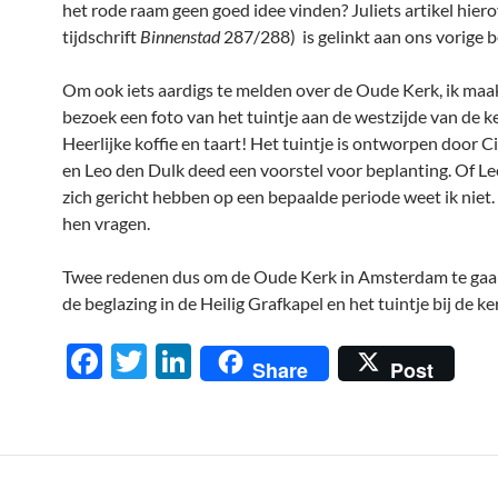
het rode raam geen goed idee vinden? Juliets artikel hiero
tijdschrift
Binnenstad
287/288) is gelinkt aan ons vorige b
Om ook iets aardigs te melden over de Oude Kerk, ik maak
bezoek een foto van het tuintje aan de westzijde van de ke
Heerlijke koffie en taart! Het tuintje is ontworpen door C
en Leo den Dulk deed een voorstel voor beplanting. Of Leo
zich gericht hebben op een bepaalde periode weet ik niet. 
hen vragen.
Twee redenen dus om de Oude Kerk in Amsterdam te gaa
de beglazing in de Heilig Grafkapel en het tuintje bij de ke
F
T
Li
Share
Post
ac
w
n
e
itt
k
b
er
e