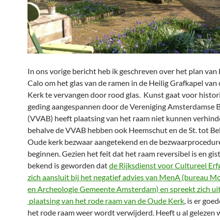
In ons vorige bericht heb ik geschreven over het plan van
Calo om het glas van de ramen in de Heilig Grafkapel van
Kerk te vervangen door rood glas. Kunst gaat voor histori
geding aangespannen door de Vereniging Amsterdamse 
(VVAB) heeft plaatsing van het raam niet kunnen verhind
behalve de VVAB hebben ook Heemschut en de St. tot B
Oude kerk bezwaar aangetekend en de bezwaarprocedur
beginnen. Gezien het feit dat het raam reversibel is en gis
bekend is geworden dat
de Rijksdienst voor Cultureel Er
zich aansluit bij het negatief advies van MenA (bureau
en Archeologie Gemeente Amsterdam) en spreekt zich u
plaatsing van het rode raam van de Oude Kerk
, is er goe
het rode raam weer wordt verwijderd. Heeft u al gelezen