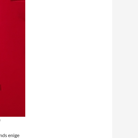
)
inds enige