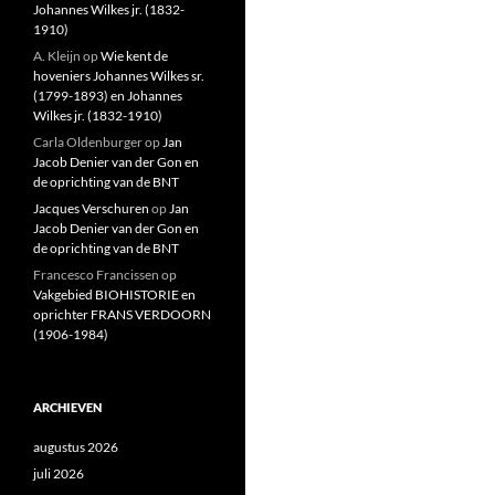
Johannes Wilkes jr. (1832-
1910)
A. Kleijn
op
Wie kent de
hoveniers Johannes Wilkes sr.
(1799-1893) en Johannes
Wilkes jr. (1832-1910)
Carla Oldenburger
op
Jan
Jacob Denier van der Gon en
de oprichting van de BNT
Jacques Verschuren
op
Jan
Jacob Denier van der Gon en
de oprichting van de BNT
Francesco Francissen
op
Vakgebied BIOHISTORIE en
oprichter FRANS VERDOORN
(1906-1984)
ARCHIEVEN
augustus 2026
juli 2026