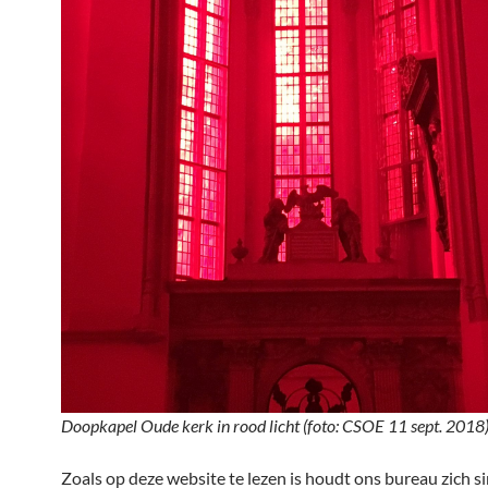
Doopkapel Oude kerk in rood licht (foto: CSOE 11 sept. 2018
Zoals op deze website te lezen is houdt ons bureau zich s