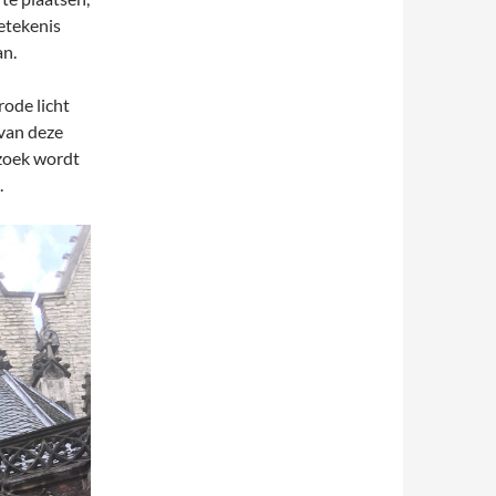
etekenis
an.
rode licht
 van deze
rzoek wordt
.