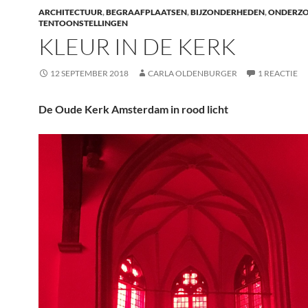
o
dI
ARCHITECTUUR
,
BEGRAAFPLAATSEN
,
BIJZONDERHEDEN
,
ONDERZ
o
n
TENTOONSTELLINGEN
KLEUR IN DE KERK
k
12 SEPTEMBER 2018
CARLA OLDENBURGER
1 REACTIE
De Oude Kerk Amsterdam in rood licht