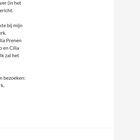
ver (in het
ericht.
te bij mijn
rk.
ilia Prenen
 en Cilia
Ik zal het
n bezoeken:
rk.