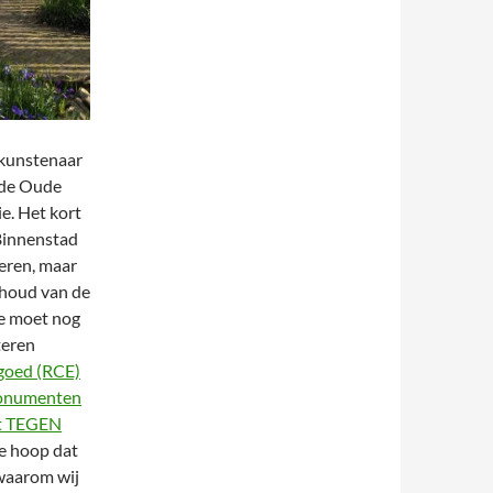
 kunstenaar
 de Oude
e. Het kort
Binnenstad
eren, maar
ehoud van de
e moet nog
teren
fgoed (RCE)
 Monumenten
it TEGEN
de hoop dat
 waarom wij