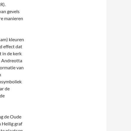
R).
van gevels
ere manieren
dam) kleuren
 effect dat
t in de kerk
o Andreotta
formatie van
n
ensymboliek
ar de
 de
ing de Oude
 Heilig graf
 te plaatsen,