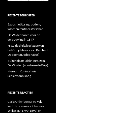
RECENTE BERICHTEN
Expositie Staring: bodem,
water en rentmeesterschap
De Wildenborch voor de
verbouwing in 1847
N.a.v. de digitale uitgave van
het Cruijdeboeck van Rembert
Dodoens (Dododnaeus)
Buitenplaats Dickninge, gem.
De Wolden (voorheen de Wijk)
Museum Koningshuis
Schiermonnikoog
RECENTE REACTIES
Carla Oldenburger
op
Wie
kent de hoveniers Johannes
Wilkes sr. (1799-1893) en