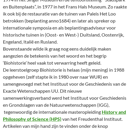
en Buitenplaats”, in 1977 in het Frans Hals Museum. Zo raakte
ik ook bij de restauratie van de tuinen van Paleis Het Loo
betrokken (beplanting anno1684) en later als spreker op
internationale symposia en als beplantingsadviseur voor
historische tuinen in (Oost- en West-) Duitsland, Oostenrijk,
Engeland, Italië en Rusland.
Bovenstaande wilde ik graag nog eens duidelijk maken
aangezien de betekenis van het woord en het begrip
‘Biohistorie’ heel vaak tot verwarring heeft geleid.
De leerstoelgroep Biohistorie is helaas (mijn mening) in 1988
opgeheven (zelf stapte ik in 1980 over naar WUR) en
samengevoegd met het Instituut voor de Geschiedenis van de
Exacte Wetenschappen UU.
Dit nieuwe
samenwerkingsverband werd het Instituut voor Geschiedenis
en Grondslagen van de Natuurwetenschappen (IGG),
tegenwoordig de internationale masteropleiding
History and
Philosophy of Science (HPS)
van het Freudenthal Instituut.
Artikelen van mijn hand zijn te vinden onder de knop