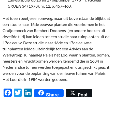
GROEN
34 (1978), nr. 12, p. 457-460.
Het is een beetje een omweg, maar uit bovenstaande blijkt dat
een studie naar 16de eeuwse planten die voorkomen in het
Cruijdeboeck van Rembert Dodoens (en andere boeken uit
dezelfde tijd) kan leiden tot een studie naar tuinplanten uit de
17de eeuw. Deze studie naar 16de en 17de eeuwse
tuinplanten leidde uiteindelijk tot een Advies aan de
Werkgroep Tuinaanleg Paleis het Loo, waarin planten, bomen,
heesters en vruchtbomen werden genoemd die in 1684 in
Nederlandse tuinen werden toegepast en dus geschikt geacht
werden voor de beplanting van de nieuwe tuinen van Paleis
Het Loo, die in 1984 werden geopend.
F
T
Li
Share
Post
ac
w
n
e
itt
k