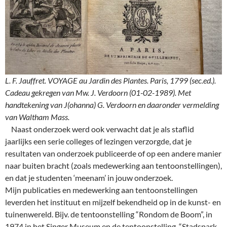
L. F. Jauffret. VOYAGE au Jardin des Plantes. Paris, 1799 (sec.ed.).
Cadeau gekregen van Mw. J. Verdoorn (01-02-1989). Met
handtekening van J(ohanna) G. Verdoorn en daaronder vermelding
van Waltham Mass.
Naast onderzoek werd ook verwacht dat je als staflid
jaarlijks een serie colleges of lezingen verzorgde, dat je
resultaten van onderzoek publiceerde of op een andere manier
naar buiten bracht (zoals medewerking aan tentoonstellingen),
en dat je studenten ‘meenam’ in jouw onderzoek.
Mijn publicaties en medewerking aan tentoonstellingen
leverden het instituut en mijzelf bekendheid op in de kunst- en
tuinenwereld. Bijv. de tentoonstelling “Rondom de Boom”, in
1974 in het Singer Museum en de tentoonstelling “Stadspark