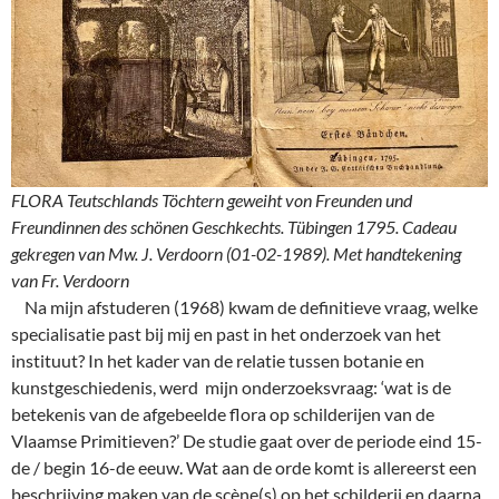
FLORA Teutschlands Töchtern geweiht von Freunden und
Freundinnen des schönen Geschkechts. Tübingen 1795. Cadeau
gekregen van Mw. J. Verdoorn (01-02-1989). Met handtekening
van Fr. Verdoorn
Na mijn afstuderen (1968) kwam de definitieve vraag, welke
specialisatie past bij mij en past in het onderzoek van het
instituut? In het kader van de relatie tussen botanie en
kunstgeschiedenis, werd mijn onderzoeksvraag: ‘wat is de
betekenis van de afgebeelde flora op schilderijen van de
Vlaamse Primitieven?’ De studie gaat over de periode eind 15-
de / begin 16-de eeuw. Wat aan de orde komt is allereerst een
beschrijving maken van de scène(s) op het schilderij en daarna