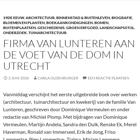
b
er
e
o
dI
19DE EEUW
,
ARCHITECTUUR
,
BINNENSTAD & BUITENLEVEN
,
BIOGRAFIE
,
o
n
BLOEMEN EN PLANTEN
,
BOEKAANKONDIGINGEN
,
BOMEN
,
BUITENPLAATSEN
,
GESCHIEDENIS
,
GROEN ERFGOED
,
LANDSCHAPSSTIJL
,
k
ONDERZOEK
,
TUINARCHITECTUUR
FIRMA VAN LUNTEREN AAN
DE VOET VAN DE DOM IN
UTRECHT
2 JUNI 2026
CARLA OLDENBURGER
EEN REACTIE PLAATSEN
Vanmiddag verschijnt het eerste uitgebreide boek over werken
(architectuur, tuinarchitectuur en kwekerij) van de familie Van
Lunteren, geschreven door Dominique Vermeulen en onder
redactie van Michiel Plomp. Met bijdragen van Dominique
Vermeulen, Martijn Andela, Sandra den Dulk, Renske Ek, Merel
Haverman, Ronald van Immerseel, Erik de Jong, Friso
Lammertse, Pien Lammertse- Tjalma, Mirjam Lemmens,