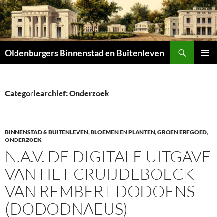
Zoeken
Oldenburgers Binnenstad en Buitenleven
SPRING
PRIMAI
NAAR
MENU
INHOUD
Categoriearchief: Onderzoek
BINNENSTAD & BUITENLEVEN
,
BLOEMEN EN PLANTEN
,
GROEN ERFGOED
,
ONDERZOEK
N.A.V. DE DIGITALE UITGAVE
VAN HET CRUIJDEBOECK
VAN REMBERT DODOENS
(DODODNAEUS)