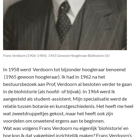
Frans Verdoorn (1906-1984). 1965 Gewoon Hoogleraar Biohistorie UU
In 1958 werd Verdoorn tot bijzonder hoogleraar benoemd
(1965 gewoon hoogleraar). Ik had in 1962 na het
bestuursbezoek aan Prof, Verdoorn al besloten verder te gaan
in de biohistorie (als hoofd- of bijvak). In 1964 werd ik
aangesteld als student-assistent. Mijn specialisatie werd de
relatie tussen botanie en kunstgeschiedenis. Het heeft me heel
wat zweetdruppeltjes gekost, maar het heeft ook zijn
voordelen om onwetend ergens aan te beginnen.
Wat was volgens Frans Verdoorn nu eigenlijk ‘biohistorie’ en
hoe kon ik dat vakgebied inzichtelijk maken? Frans Verdoorn’s