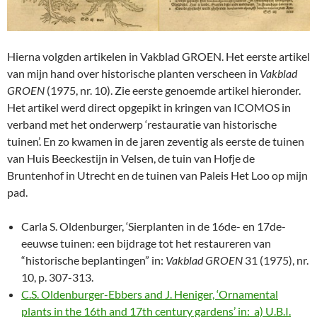
Hierna volgden artikelen in Vakblad GROEN. Het eerste artikel
van mijn hand over historische planten verscheen in
Vakblad
GROEN
(1975, nr. 10). Zie eerste genoemde artikel hieronder.
Het artikel werd direct opgepikt in kringen van ICOMOS in
verband met het onderwerp ‘restauratie van historische
tuinen’. En zo kwamen in de jaren zeventig als eerste de tuinen
van Huis Beeckestijn in Velsen, de tuin van Hofje de
Bruntenhof in Utrecht en de tuinen van Paleis Het Loo op mijn
pad.
Carla S. Oldenburger, ‘Sierplanten in de 16de- en 17de-
eeuwse tuinen: een bijdrage tot het restaureren van
“historische beplantingen” in:
Vakblad GROEN
31 (1975), nr.
10, p. 307-313.
C.S. Oldenburger-Ebbers and J. Heniger, ‘Ornamental
plants in the 16th and 17th century gardens’ in: a) U.B.I.