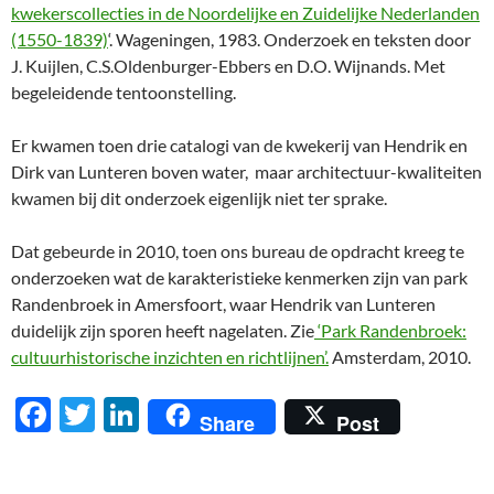
kwekerscollecties in de Noordelijke en Zuidelijke Nederlanden
(1550-1839)
‘. Wageningen, 1983. Onderzoek en teksten door
J. Kuijlen, C.S.Oldenburger-Ebbers en D.O. Wijnands. Met
begeleidende tentoonstelling.
Er kwamen toen drie catalogi van de kwekerij van Hendrik en
Dirk van Lunteren boven water, maar architectuur-kwaliteiten
kwamen bij dit onderzoek eigenlijk niet ter sprake.
Dat gebeurde in 2010, toen ons bureau de opdracht kreeg te
onderzoeken wat de karakteristieke kenmerken zijn van park
Randenbroek in Amersfoort, waar Hendrik van Lunteren
duidelijk zijn sporen heeft nagelaten. Zie
‘Park Randenbroek:
cultuurhistorische inzichten en richtlijnen’.
Amsterdam, 2010.
F
T
Li
Share
Post
ac
w
n
e
itt
k