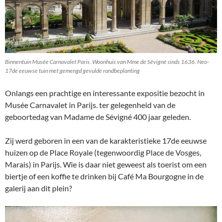
Binnentuin Musée Carnavalet Paris. Woonhuis van Mme de Sévigné sinds 1636. Neo-
17de eeuwse tuin met gemengd gevulde randbeplanting
Onlangs een prachtige en interessante expositie bezocht in
Musée Carnavalet in Parijs. ter gelegenheid van de
geboortedag van Madame de Sévigné 400 jaar geleden.
Zij werd geboren in een van de karakteristieke 17de eeuwse
huizen op de Place Royale (tegenwoordig Place de Vosges,
Marais) in Parijs. Wie is daar niet geweest als toerist om een
biertje of een koffie te drinken bij Café Ma Bourgogne in de
galerij aan dit plein?