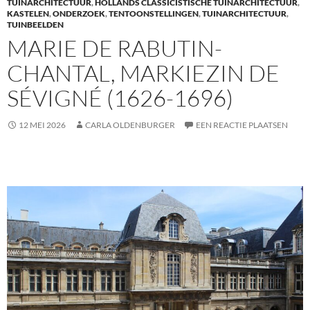
TUINARCHITECTUUR
,
HOLLANDS CLASSICISTISCHE TUINARCHITECTUUR
,
k
KASTELEN
,
ONDERZOEK
,
TENTOONSTELLINGEN
,
TUINARCHITECTUUR
,
TUINBEELDEN
MARIE DE RABUTIN-
CHANTAL, MARKIEZIN DE
SÉVIGNÉ (1626-1696)
12 MEI 2026
CARLA OLDENBURGER
EEN REACTIE PLAATSEN