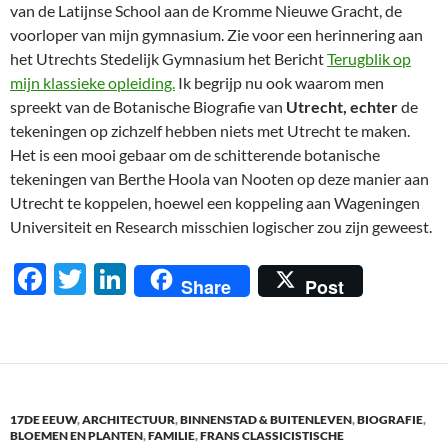
van de Latijnse School aan de Kromme Nieuwe Gracht, de
voorloper van mijn gymnasium. Zie voor een herinnering aan
het Utrechts Stedelijk Gymnasium het Bericht
Terugblik op
mijn klassieke opleiding.
Ik begrijp nu ook waarom men
spreekt van de Botanische Biografie van
Utrecht, echter
de
tekeningen op zichzelf hebben niets met Utrecht te maken.
Het is een mooi gebaar om de schitterende botanische
tekeningen van Berthe Hoola van Nooten op deze manier aan
Utrecht te koppelen, hoewel een koppeling aan Wageningen
Universiteit en Research misschien logischer zou zijn geweest.
F
T
Li
Share
Post
ac
w
n
e
itt
k
b
er
e
o
dI
17DE EEUW
,
ARCHITECTUUR
,
BINNENSTAD & BUITENLEVEN
,
BIOGRAFIE
,
o
n
BLOEMEN EN PLANTEN
,
FAMILIE
,
FRANS CLASSICISTISCHE