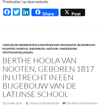
‘Publicaties’ op deze website.
F
T
Li
Share
Post
ac
w
n
e
itt
k
b
er
e
o
dI
19DE EEUW
,
BINNENSTAD & BUITENLEVEN
,
BIOGRAFIE
,
BLOEMEN EN
o
n
PLANTEN
,
HORTUS
,
INDONESIA
,
NATUUR
,
ONDERZOEK
,
TENTOONSTELLINGEN
k
BERTHE HOOLA VAN
NOOTEN, GEBOREN 1817
IN UTRECHT IN EEN
BIJGEBOUW VAN DE
LATIJNSE SCHOOL
24 MEI 2026
CARLA OLDENBURGER
EEN REACTIE PLAATSEN