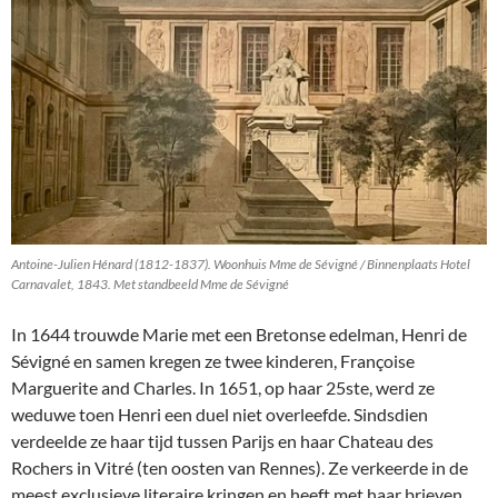
Antoine-Julien Hénard (1812-1837). Woonhuis Mme de Sévigné / Binnenplaats Hotel
Carnavalet, 1843. Met standbeeld Mme de Sévigné
In 1644 trouwde Marie met een Bretonse edelman, Henri de
Sévigné en samen kregen ze twee kinderen, Françoise
Marguerite and Charles. In 1651, op haar 25ste, werd ze
weduwe toen Henri een duel niet overleefde. Sindsdien
verdeelde ze haar tijd tussen Parijs en haar Chateau des
Rochers in Vitré (ten oosten van Rennes). Ze verkeerde in de
meest exclusieve literaire kringen en heeft met haar brieven