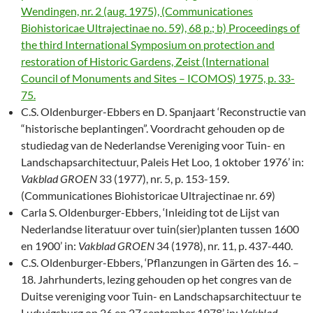
Wendingen, nr. 2 (aug. 1975), (Communicationes
Biohistoricae Ultrajectinae no. 59), 68 p.; b) Proceedings of
the third International Symposium on protection and
restoration of Historic Gardens, Zeist (International
Council of Monuments and Sites – ICOMOS) 1975, p. 33-
75.
C.S. Oldenburger-Ebbers en D. Spanjaart ‘Reconstructie van
“historische beplantingen”. Voordracht gehouden op de
studiedag van de Nederlandse Vereniging voor Tuin- en
Landschapsarchitectuur, Paleis Het Loo, 1 oktober 1976’ in:
Vakblad GROEN
33 (1977), nr. 5, p. 153-159.
(Communicationes Biohistoricae Ultrajectinae nr. 69)
Carla S. Oldenburger-Ebbers, ‘Inleiding tot de Lijst van
Nederlandse literatuur over tuin(sier)planten tussen 1600
en 1900’ in:
Vakblad GROEN
34 (1978), nr. 11, p. 437-440.
C.S. Oldenburger-Ebbers, ‘Pflanzungen in Gärten des 16. –
18. Jahrhunderts, lezing gehouden op het congres van de
Duitse vereniging voor Tuin- en Landschapsarchitectuur te
Ludwigsburg op 26 en 27 september 1978’ in:
Vakblad