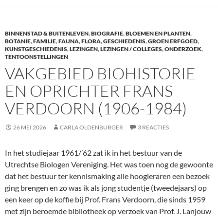
b
er
e
o
dI
BINNENSTAD & BUITENLEVEN
,
BIOGRAFIE
,
BLOEMEN EN PLANTEN
,
o
n
BOTANIE
,
FAMILIE
,
FAUNA
,
FLORA
,
GESCHIEDENIS
,
GROEN ERFGOED
,
KUNSTGESCHIEDENIS
,
LEZINGEN
,
LEZINGEN / COLLEGES
,
ONDERZOEK
,
k
TENTOONSTELLINGEN
VAKGEBIED BIOHISTORIE
EN OPRICHTER FRANS
VERDOORN (1906-1984)
26 MEI 2026
CARLA OLDENBURGER
3 REACTIES
In het studiejaar 1961/’62 zat ik in het bestuur van de
Utrechtse Biologen Vereniging. Het was toen nog de gewoonte
dat het bestuur ter kennismaking alle hoogleraren een bezoek
ging brengen en zo was ik als jong studentje (tweedejaars) op
een keer op de koffie bij Prof. Frans Verdoorn, die sinds 1959
met zijn beroemde bibliotheek op verzoek van Prof. J. Lanjouw