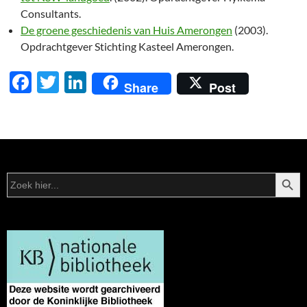
Consultants.
De groene geschiedenis van Huis Amerongen
(2003).
Opdrachtgever Stichting Kasteel Amerongen.
F
T
Li
Share
Post
ac
w
n
e
itt
k
b
er
e
o
dI
ZOEKK
Zoek
o
n
naar:
k