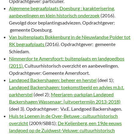
Opdrachtgever: particulier.
Algemene begraafplaats Doesburg : karakterisering,
aanbevelingen en klein historisch onderzoek
(2016).
Gevolgd door beplantingsadviezen. Opdrachtgever:
gemeente Doesburg.
Van buitenplaats Bokkenburg in de Nieuwlandse Polder tot
RK begraafplaats
(2016). Opdrachtgever: gemeente
Schiedam.
Nimmerdor te Amersfoort: buitenplaats en landgoedbos
(2011).
Cultuurhistorisch overzicht en aanbevelingen.
Opdrachtgever: Gemeente Amersfoort.
Landgoed Backershagen: beheer en herstel
(deel 1);
Landgoed Backershagen: toekomstbeeld en advies m.b.t.
parkherstel
(deel 2);
Meerjaren-parkplan Landgoed
Backershagen Wassenaar: (uitvoertermijn 2013-2018)
(deel 3). Opdrachtgever: V.v.E. Landgoed Backershagen.
Huis te Loenen in de Over-Betuwe : cultuurhistorisch
overzicht
(2009/SBB1);
De Keijenberg, een 19de eeuws
landgoed op de Zuidwest-Veluwe: cultuurhistorisch