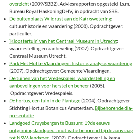
overzicht
(2009/SBB2). Adviesrapporten opgesteld i.s.m.
Bureau Royal HaskoningDHV, in opdracht van SBB.
De buitenplaats Wildrust aan de Ka(r)swetering
:
cultuurhistorie en waardering (2008). Opdrachtgever:
particulier.
‘Kloostertuin’ van het Centraal Museum in Utrecht
:
waardestelling en aanbeveling (2007). Opdrachtgever:
Centraal Museum Utrecht.
Park Het Hof te Vlaardingen: historie, analyse, waardering
(2007). Opdrachtgever: Gemeente Vlaardingen.
De tuinen van het Vredespaleis: waardestelling en
aanbevelingen voor herstel en beheer
(2005).
Opdrachtgever: Vredespaleis.
De
hortus, een tuin in de Plantage
(2004). Opdrachtgever
Stichting Hortus Botanicus Amsterdam.
Bijbehorende dia-
presentatie
.
Landgoed Cruysbergen te Bussum: 19de eeuws
ontginningslandgoed : motivatie behorend bij de aanvraag
tot NSW-landgoed
. (2002). Opdrachtgever Hylkema