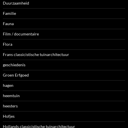
Duurzaamheid
Familie
Fauna
Film / documentaire
Flora
Frans classicistische tuinarchitectuur
geschiedenis
Groen Erfgoed
hagen
heemtuin
heesters
Hofjes
Hollands classicistische tuinarchitectuur