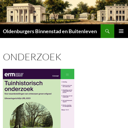
Zoeken
Oldenburgers Binnenstad en Buitenleven
SPRING
PRIMAI
NAAR
MENU
INHOUD
ONDERZOEK