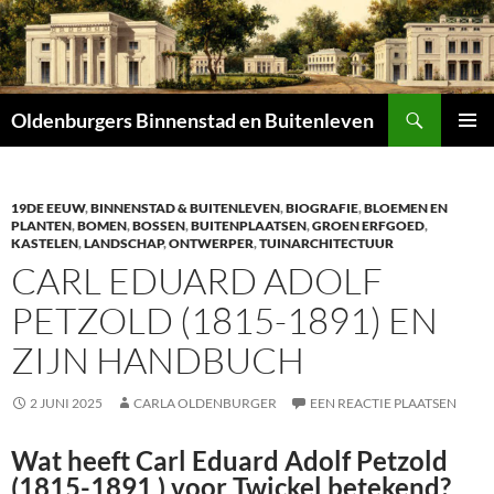
Zoeken
Oldenburgers Binnenstad en Buitenleven
SPRING
PRIMAI
NAAR
MENU
INHOUD
19DE EEUW
,
BINNENSTAD & BUITENLEVEN
,
BIOGRAFIE
,
BLOEMEN EN
PLANTEN
,
BOMEN
,
BOSSEN
,
BUITENPLAATSEN
,
GROEN ERFGOED
,
KASTELEN
,
LANDSCHAP
,
ONTWERPER
,
TUINARCHITECTUUR
CARL EDUARD ADOLF
PETZOLD (1815-1891) EN
ZIJN HANDBUCH
2 JUNI 2025
CARLA OLDENBURGER
EEN REACTIE PLAATSEN
Wat heeft Carl Eduard Adolf Petzold
(1815-1891 ) voor Twickel betekend?