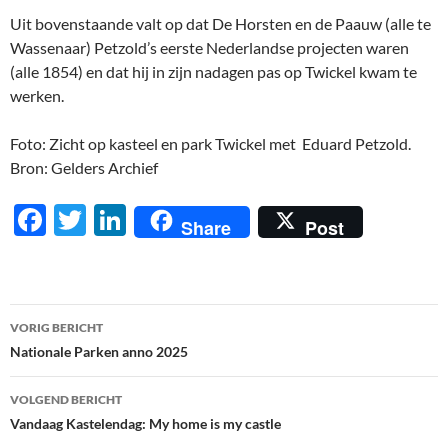
Uit bovenstaande valt op dat De Horsten en de Paauw (alle te
Wassenaar) Petzold’s eerste Nederlandse projecten waren
(alle 1854) en dat hij in zijn nadagen pas op Twickel kwam te
werken.
Foto: Zicht op kasteel en park Twickel met Eduard Petzold.
Bron: Gelders Archief
F
T
Li
Share
Post
ac
w
n
e
itt
k
b
er
e
Berichtnavigatie
VORIG BERICHT
o
dI
Nationale Parken anno 2025
o
n
VOLGEND BERICHT
k
Vandaag Kastelendag: My home is my castle