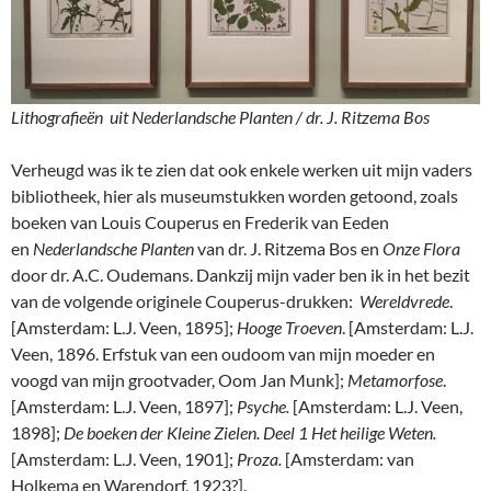
Lithografieën uit Nederlandsche Planten / dr. J. Ritzema Bos
Verheugd was ik te zien dat ook enkele werken uit mijn vaders
bibliotheek, hier als museumstukken worden getoond, zoals
boeken van Louis Couperus en Frederik van Eeden
en
Nederlandsche Planten
van dr. J. Ritzema Bos en
Onze Flora
door dr. A.C. Oudemans. Dankzij mijn vader ben ik in het bezit
van de volgende originele Couperus-drukken:
Wereldvrede
.
[Amsterdam: L.J. Veen, 1895];
Hooge Troeven
. [Amsterdam: L.J.
Veen, 1896. Erfstuk van een oudoom van mijn moeder en
voogd van mijn grootvader, Oom Jan Munk];
Metamorfose
.
[Amsterdam: L.J. Veen, 1897];
Psyche.
[Amsterdam: L.J. Veen,
1898];
De boeken der Kleine Zielen. Deel 1 Het heilige Weten.
[Amsterdam: L.J. Veen, 1901];
Proza.
[Amsterdam: van
Holkema en Warendorf, 1923?].