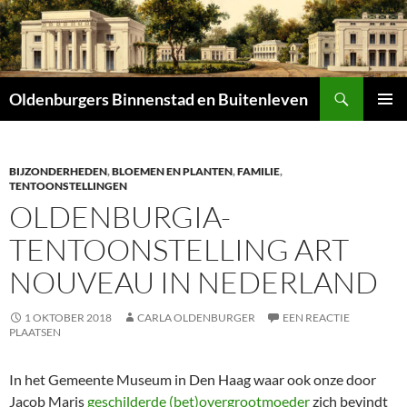
Zoeken
Oldenburgers Binnenstad en Buitenleven
SPRING
PRIMAI
NAAR
MENU
INHOUD
BIJZONDERHEDEN
,
BLOEMEN EN PLANTEN
,
FAMILIE
,
TENTOONSTELLINGEN
OLDENBURGIA-
TENTOONSTELLING ART
NOUVEAU IN NEDERLAND
1 OKTOBER 2018
CARLA OLDENBURGER
EEN REACTIE
PLAATSEN
In het Gemeente Museum in Den Haag waar ook onze door
Jacob Maris
geschilderde (bet)overgrootmoeder
zich bevindt