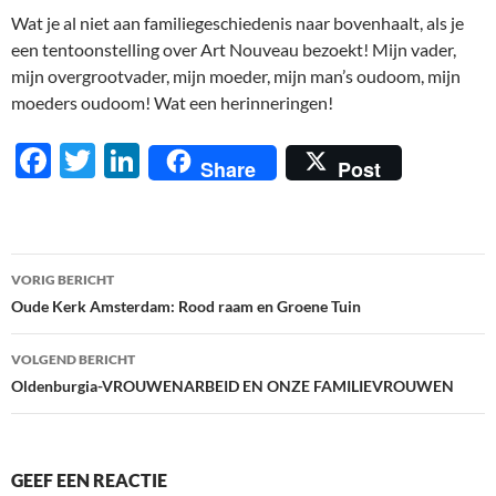
Wat je al niet aan familiegeschiedenis naar bovenhaalt, als je
een tentoonstelling over Art Nouveau bezoekt! Mijn vader,
mijn overgrootvader, mijn moeder, mijn man’s oudoom, mijn
moeders oudoom! Wat een herinneringen!
F
T
Li
Share
Post
ac
w
n
e
itt
k
b
er
e
Berichtnavigatie
VORIG BERICHT
o
dI
Oude Kerk Amsterdam: Rood raam en Groene Tuin
o
n
VOLGEND BERICHT
k
Oldenburgia-VROUWENARBEID EN ONZE FAMILIEVROUWEN
GEEF EEN REACTIE