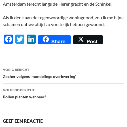
Amsterdam terecht langs de Herengracht en de Schinkel.
Als ik denk aan de tegenwoordige woningnood, zou ik me bijna
schamen dat we altijd zo vorstelijk hebben gewoond.
F
T
Li
Share
Post
ac
w
n
e
itt
k
b
er
e
Berichtnavigatie
VORIG BERICHT
o
dI
Zocher volgens ‘mondelinge overlevering’
o
n
VOLGEND BERICHT
k
Bollen planten wanneer?
GEEF EEN REACTIE