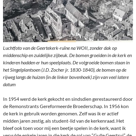
Luchtfoto van de Geertekerk-ruïne na WOII, zonder dak op
middenschip en zuidelijke zijbeuk. De bomen groeiden in de kerk en
kinderen hadden er hun speelplaats. De volgroeide bomen staan in
het Singelplantsoen (J.D. Zocher jr. 1830-1840), de bomen op de
rijweg langs de huizen (in de linker bovenhoek) zijn van veel latere
datum
In 1954 werd de kerk gekocht en sindsdien gerestaureerd door
de Remonstrants Gereformeerde Broederschap. In 1956 kon
de kerk in gebruik worden genomen. Zelf was ik er actief
midden jaren zestig, als student-lid van de kerkenraad. Het
bleef ook toen voor mij een beetje spelen in de kerk, want ik
vervulde enkele jaren in die kerk de rol van “Gulle Geertrui”, de