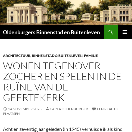
Zoeken
Oldenburgers Binnenstad en Buitenleven
SPRING
PRIMAI
NAAR
MENU
INHOUD
ARCHITECTUUR
,
BINNENSTAD & BUITENLEVEN
,
FAMILIE
WONEN TEGENOVER
ZOCHER EN SPELEN IN DE
RUÏNE VAN DE
GEERTEKERK
14 NOVEMBER 2023
CARLA OLDENBURGER
EEN REACTIE
PLAATSEN
Acht en zeventig jaar geleden (in 1945) verhuisde ik als kind