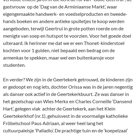
gastvrouw op de ‘Dag van de Arminiaanse Markt’, waar
eigengemaakte handwerk- en voedselproducten en tweede-
hands boeken en andere antieke spulletjes te koop werden
aangeboden, terwijl Geertrui in grote potten roerde om de
menigte van soep en hutspot te voorzien. Voor het goede doel
uiteraard. Ik herinner me dat we er een Thonet-kinderstoel
kochten voor 1 gulden, niet bepaald een bedrag om de
armenkas te spekken, maar wel een buitenkansje voor
studenten.
En verder? We zijn in de Geertekerk getrouwd, de kinderen zijn
er gedoopt en nog iets, dochter Orissa was in de jaren negentig
als danser ook actief in de Geertekerkbuurt. Ze was danser in
het gezelschap van Wies Merkx en Charles Corneille ‘Dansend
Hart’, gelegen vlak achter de Geertekerk, aan het Klein
Geertekerkhof (nr.1), gehuisvest in de voormalige katholieke
Fröbelschool Paus Adriaan, al weer heel lang het
cultuurpaleisje ‘Palladio’. De prachtige tuin en de ‘koepelzaal’