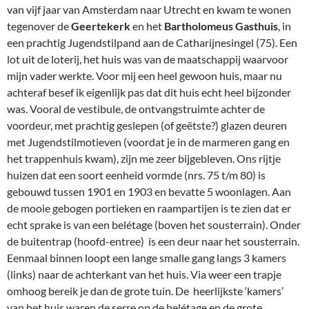
van vijf jaar van Amsterdam naar Utrecht en kwam te wonen
tegenover de
Geertekerk
en het
Bartholomeus Gasthuis
, in
een prachtig Jugendstilpand aan de Catharijnesingel (75). Een
lot uit de loterij, het huis was van de maatschappij waarvoor
mijn vader werkte. Voor mij een heel gewoon huis, maar nu
achteraf besef ik eigenlijk pas dat dit huis echt heel bijzonder
was. Vooral de vestibule, de ontvangstruimte achter de
voordeur, met prachtig geslepen (of geëtste?) glazen deuren
met Jugendstilmotieven (voordat je in de marmeren gang en
het trappenhuis kwam), zijn me zeer bijgebleven. Ons rijtje
huizen dat een soort eenheid vormde (nrs. 75 t/m 80) is
gebouwd tussen 1901 en 1903 en bevatte 5 woonlagen. Aan
de mooie gebogen portieken en raampartijen is te zien dat er
echt sprake is van een belétage (boven het sousterrain). Onder
de buitentrap (hoofd-entree) is een deur naar het sousterrain.
Eenmaal binnen loopt een lange smalle gang langs 3 kamers
(links) naar de achterkant van het huis. Via weer een trapje
omhoog bereik je dan de grote tuin. De heerlijkste ‘kamers’
van het huis waren de serre op de belétage en de grote