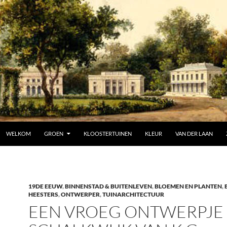
SPRING NAAR INHOUD
WELKOM
GROEN
KLOOSTERTUINEN
KLEUR
VAN DER LAAN
19DE EEUW
,
BINNENSTAD & BUITENLEVEN
,
BLOEMEN EN PLANTEN
,
HEESTERS
,
ONTWERPER
,
TUINARCHITECTUUR
EEN VROEG ONTWERPJE 