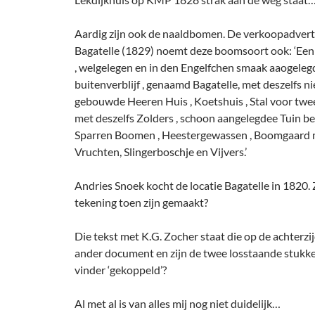
Aardig zijn ook de naaldbomen. De verkoopadvert
Bagatelle (1829) noemt deze boomsoort ook: ‘Ee
, welgelegen en in den Engelfchen smaak aaogeleg
buitenverblijf , genaamd Bagatelle, met deszelfs n
gebouwde Heeren Huis , Koetshuis , Stal voor tw
met deszelfs Zolders , schoon aangelegdee Tuin b
Sparren Boomen , Heestergewassen , Boomgaard 
Vruchten, Slingerboschje en Vijvers.’
Andries Snoek kocht de locatie Bagatelle in 1820.
tekening toen zijn gemaakt?
Die tekst met K.G. Zocher staat die op de achterzi
ander document en zijn de twee losstaande stukk
vinder ‘gekoppeld’?
Al met al is van alles mij nog niet duidelijk…