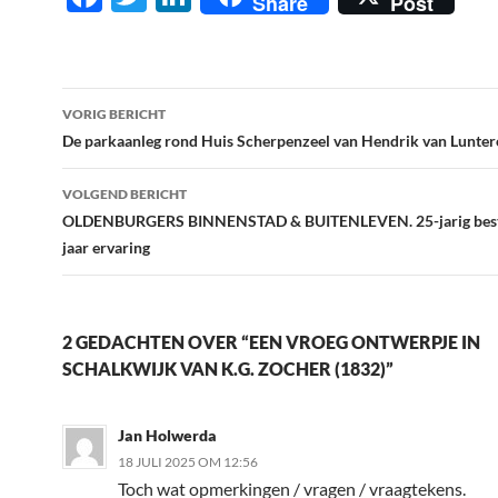
Share
Post
ac
w
n
e
itt
k
b
er
e
Berichtnavigatie
VORIG BERICHT
o
dI
De parkaanleg rond Huis Scherpenzeel van Hendrik van Lunter
o
n
VOLGEND BERICHT
k
OLDENBURGERS BINNENSTAD & BUITENLEVEN. 25-jarig best
jaar ervaring
2 GEDACHTEN OVER “EEN VROEG ONTWERPJE IN
SCHALKWIJK VAN K.G. ZOCHER (1832)”
Jan Holwerda
18 JULI 2025 OM 12:56
Toch wat opmerkingen / vragen / vraagtekens.