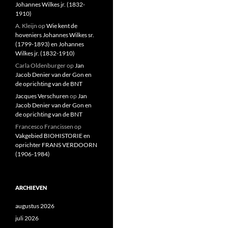
Johannes Wilkes jr. (1832-
1910)
A. Kleijn
op
Wie kent de
hoveniers Johannes Wilkes sr.
(1799-1893) en Johannes
Wilkes jr. (1832-1910)
Carla Oldenburger
op
Jan
Jacob Denier van der Gon en
de oprichting van de BNT
Jacques Verschuren
op
Jan
Jacob Denier van der Gon en
de oprichting van de BNT
Francesco Francissen
op
Vakgebied BIOHISTORIE en
oprichter FRANS VERDOORN
(1906-1984)
ARCHIEVEN
augustus 2026
juli 2026