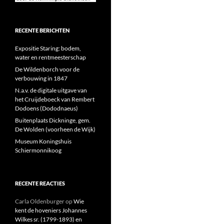
RECENTE BERICHTEN
Expositie Staring: bodem,
water en rentmeesterschap
De Wildenborch voor de
verbouwing in 1847
N.a.v. de digitale uitgave van
het Cruijdeboeck van Rembert
Dodoens (Dododnaeus)
Buitenplaats Dickninge, gem.
De Wolden (voorheen de Wijk)
Museum Koningshuis
Schiermonnikoog
RECENTE REACTIES
Carla Oldenburger
op
Wie
kent de hoveniers Johannes
Wilkes sr. (1799-1893) en