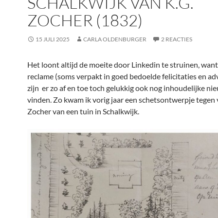
SCHALKWIJK VAN K.G.
ZOCHER (1832)
15 JULI 2025
CARLA OLDENBURGER
2 REACTIES
Het loont altijd de moeite door Linkedin te struinen, want
reclame (soms verpakt in goed bedoelde felicitaties en ad
zijn er zo af en toe toch gelukkig ook nog inhoudelijke ni
vinden. Zo kwam ik vorig jaar een schetsontwerpje tegen 
Zocher van een tuin in Schalkwijk.