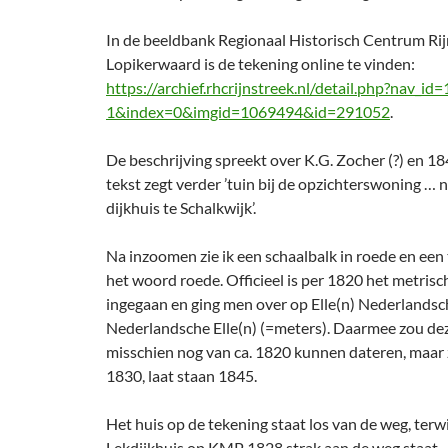
In de beeldbank Regionaal Historisch Centrum Rij
Lopikerwaard is de tekening online te vinden:
https://archief.rhcrijnstreek.nl/detail.php?nav_id=
1&index=0&imgid=1069494&id=291052
.
De beschrijving spreekt over K.G. Zocher (?) en 18
tekst zegt verder ’tuin bij de opzichterswoning … 
dijkhuis te Schalkwijk’.
Na inzoomen zie ik een schaalbalk in roede en een
het woord roede. Officieel is per 1820 het metrisch
ingegaan en ging men over op Elle(n) Nederlandsc
Nederlandsche Elle(n) (=meters). Daarmee zou de
misschien nog van ca. 1820 kunnen dateren, maar 
1830, laat staan 1845.
Het huis op de tekening staat los van de weg, terwi
Lekdijkhuis op KMP 1828 strak aan de weg staat