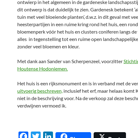
ontwierp in het algemeen in de gardeneske landschapsstij
dit ontwerp is dat duidelijk te zien. Gardenesk betekent ‘a
tuin met veel bloeiende planten’, d.w.z. in dit geval met ve
heesterpartijen in een ruime kring rond het huis, een rond
bloemenperk vóór het huis en clusters coniferen langs de 
alles in tegenstelling tot een ruime open landschappelijk
zonder veel bloemen en kleur.
Met dank aan Sander van Scherpenzeel, voorzitter
Sticht
Houtense Hodoniemen.
Het huis is een rijksmonument en is in verband met de v
uitvoerig beschreven,
inclusief het erf, maar helaas komt 
niet in de beschrijving voor. Na de verkoop zal deze besch
verdwijnen vermoed ik.
F
T
Li