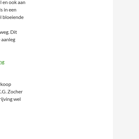
l en ook aan
ls in een
el bloeiende
weg. Dit
e aanleg
ing
erkoop
K.G. Zocher
rijving wel