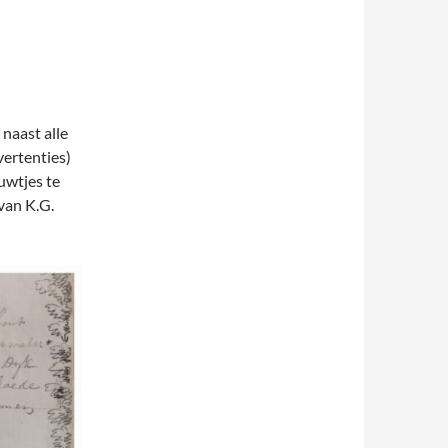
 naast alle
vertenties)
euwtjes te
van K.G.