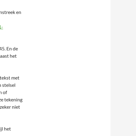
nstreek en
1-
45. En de
naast het
 tekst met
 stelsel
h of
ze tekening
zeker niet
jl het
…