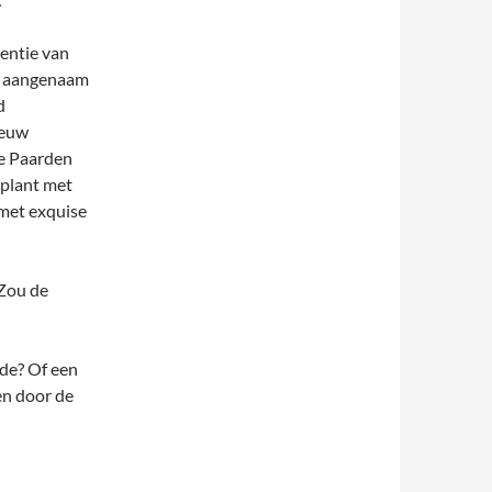
entie van
n aangenaam
d
ieuw
ee Paarden
eplant met
met exquise
 Zou de
jde? Of een
en door de