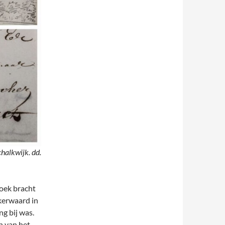
halkwijk. dd.
oek bracht
kerwaard in
ng bij was.
n van het