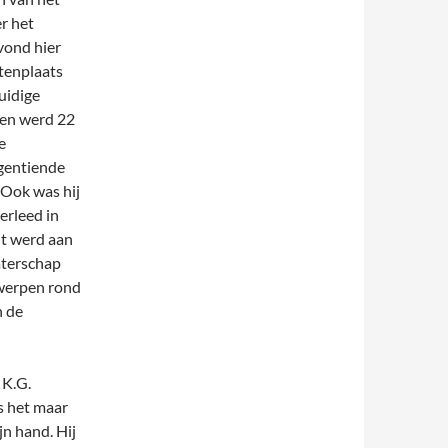
r het
vond hier
tenplaats
uidige
 en werd 22
e
egentiende
 Ook was hij
erleed in
ht werd aan
terschap
twerpen rond
n de
 K.G.
s het maar
jn hand. Hij