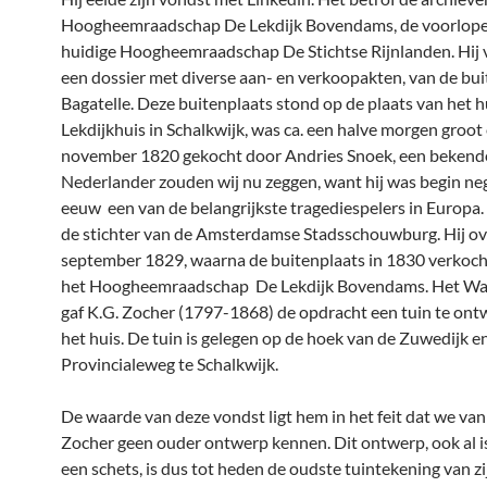
Hoogheemraadschap De Lekdijk Bovendams, de voorlope
huidige Hoogheemraadschap De Stichtse Rijnlanden. Hij 
een dossier met diverse aan- en verkoopakten, van de bui
Bagatelle. Deze buitenplaats stond op de plaats van het h
Lekdijkhuis in Schalkwijk, was ca. een halve morgen groot
november 1820 gekocht door Andries Snoek, een bekend
Nederlander zouden wij nu zeggen, want hij was begin n
eeuw een van de belangrijkste tragediespelers in Europa.
de stichter van de Amsterdamse Stadsschouwburg. Hij ov
september 1829, waarna de buitenplaats in 1830 verkoc
het Hoogheemraadschap De Lekdijk Bovendams. Het Wa
gaf K.G. Zocher (1797-1868) de opdracht een tuin te on
het huis. De tuin is gelegen op de hoek van de Zuwedijk e
Provincialeweg te Schalkwijk.
De waarde van deze vondst ligt hem in het feit dat we van
Zocher geen ouder ontwerp kennen. Dit ontwerp, ook al i
een schets, is dus tot heden de oudste tuintekening van zi