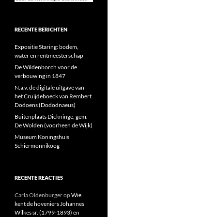
RECENTE BERICHTEN
Expositie Staring: bodem,
water en rentmeesterschap
De Wildenborch voor de
verbouwing in 1847
N.a.v. de digitale uitgave van
het Cruijdeboeck van Rembert
Dodoens (Dododnaeus)
Buitenplaats Dickninge, gem.
De Wolden (voorheen de Wijk)
Museum Koningshuis
Schiermonnikoog
RECENTE REACTIES
Carla Oldenburger
op
Wie
kent de hoveniers Johannes
Wilkes sr. (1799-1893) en