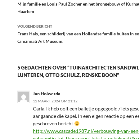
o
dI
Mijn familie en Louis Paul Zocher en het brongebouw of Kurha
o
n
Haarlem
k
VOLGEND BERICHT
Frans Hals, een schilderij van een Hollandse familie buiten in ee
Cincinnati Art Museum.
5 GEDACHTEN OVER “TUINARCHITECTEN SANDWIJ
LUNTEREN, OTTO SCHULZ, RENSKE BOON”
Jan Holwerda
12 MAART 2024 OM 21:12
Carla, ik heb ooit een balletje opgegooid / iets ge
aangaande die kapel. In een eigen reactie op een e
geschreven bericht
http://www.cascade1987.nl/verbouwing-van-een
gebouwtje-tot-theekoepel-lokatie-onbekend/#