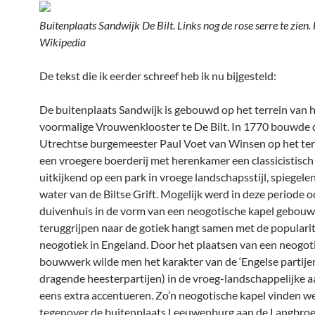
Buitenplaats Sandwijk De Bilt. Links nog de rose serre te zien.
Wikipedia
De tekst die ik eerder schreef heb ik nu bijgesteld:
De buitenplaats Sandwijk is gebouwd op het terrein van 
voormalige Vrouwenklooster te De Bilt. In 1770 bouwde 
Utrechtse burgemeester Paul Voet van Winsen op het ter
een vroegere boerderij met herenkamer een classicistisch
uitkijkend op een park in vroege landschapsstijl, spiegelen
water van de Biltse Grift. Mogelijk werd in deze periode o
duivenhuis in de vorm van een neogotische kapel gebouw
teruggrijpen naar de gotiek hangt samen met de popularit
neogotiek in Engeland. Door het plaatsen van een neogot
bouwwerk wilde men het karakter van de ‘Engelse partije
dragende heesterpartijen) in de vroeg-landschappelijke a
eens extra accentueren. Zo’n neogotische kapel vinden w
tegenover de buitenplaats Leeuwenburg aan de Langbroe