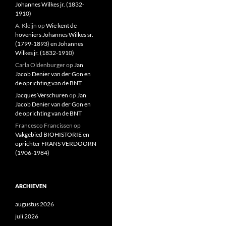
Johannes Wilkes jr. (1832-
1910)
A. Kleijn
op
Wie kent de
hoveniers Johannes Wilkes sr.
(1799-1893) en Johannes
Wilkes jr. (1832-1910)
Carla Oldenburger
op
Jan
Jacob Denier van der Gon en
de oprichting van de BNT
Jacques Verschuren
op
Jan
Jacob Denier van der Gon en
de oprichting van de BNT
Francesco Francissen
op
Vakgebied BIOHISTORIE en
oprichter FRANS VERDOORN
(1906-1984)
ARCHIEVEN
augustus 2026
juli 2026