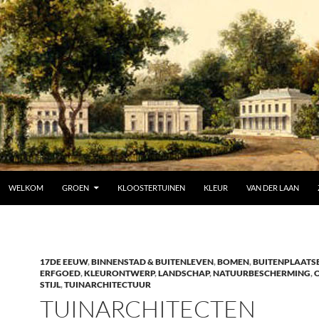
SPRING NAAR INHOUD
WELKOM
GROEN
KLOOSTERTUINEN
KLEUR
VAN DER LAAN
17DE EEUW
,
BINNENSTAD & BUITENLEVEN
,
BOMEN
,
BUITENPLAATS
ERFGOED
,
KLEURONTWERP
,
LANDSCHAP
,
NATUURBESCHERMING
,
STIJL
,
TUINARCHITECTUUR
TUINARCHITECTEN