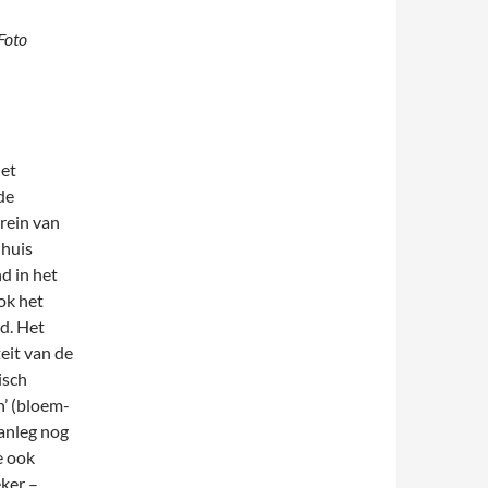
 Foto
het
de
rein van
 huis
d in het
ok het
d. Het
eit van de
isch
n’ (bloem-
anleg nog
e ook
ker –