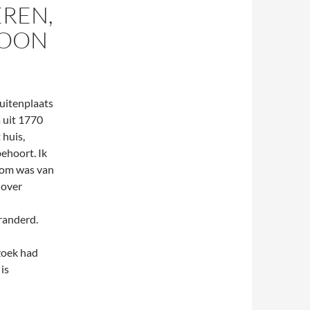
EREN,
BOON
buitenplaats
a uit 1770
 huis,
ehoort. Ik
dom was van
 over
eranderd.
zoek had
is