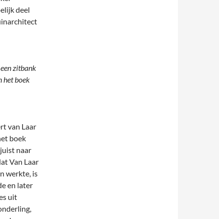
lijk deel
inarchitect
 een zitbank
n het boek
rt van Laar
 het boek
juist naar
dat Van Laar
 werkte, is
de en later
es uit
nderling,