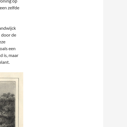
woning op
 een zelfde
andwijck
l door de
eze
oals een
d is, maar
lant.