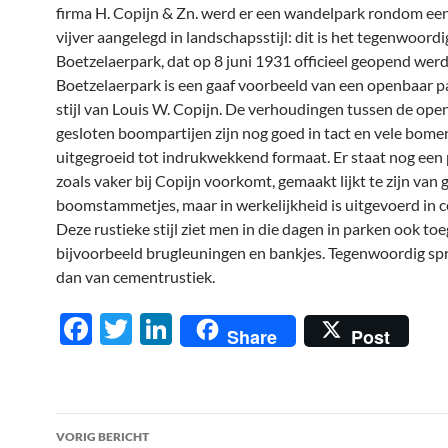
firma H. Copijn & Zn. werd er een wandelpark rondom een
vijver aangelegd in landschapsstijl: dit is het tegenwoord
Boetzelaerpark, dat op 8 juni 1931 officieel geopend wer
Boetzelaerpark is een gaaf voorbeeld van een openbaar pa
stijl van Louis W. Copijn. De verhoudingen tussen de ope
gesloten boompartijen zijn nog goed in tact en vele bomen
uitgegroeid tot indrukwekkend formaat. Er staat nog een 
zoals vaker bij Copijn voorkomt, gemaakt lijkt te zijn van g
boomstammetjes, maar in werkelijkheid is uitgevoerd in 
Deze rustieke stijl ziet men in die dagen in parken ook toe
bijvoorbeeld brugleuningen en bankjes. Tegenwoordig sp
dan van cementrustiek.
F
T
Li
Share
Post
ac
w
n
e
itt
k
b
er
e
Berichtnavigatie
VORIG BERICHT