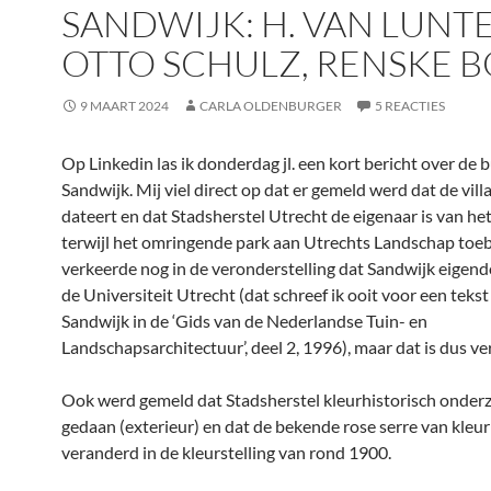
SANDWIJK: H. VAN LUNT
OTTO SCHULZ, RENSKE 
9 MAART 2024
CARLA OLDENBURGER
5 REACTIES
Op Linkedin las ik donderdag jl. een kort bericht over de 
Sandwijk. Mij viel direct op dat er gemeld werd dat de vill
dateert en dat Stadsherstel Utrecht de eigenaar is van het
terwijl het omringende park aan Utrechts Landschap toeb
verkeerde nog in de veronderstelling dat Sandwijk eigen
de Universiteit Utrecht (dat schreef ik ooit voor een tekst
Sandwijk in de ‘Gids van de Nederlandse Tuin- en
Landschapsarchitectuur’, deel 2, 1996), maar dat is dus v
Ook werd gemeld dat Stadsherstel kleurhistorisch onder
gedaan (exterieur) en dat de bekende rose serre van kleur 
veranderd in de kleurstelling van rond 1900.