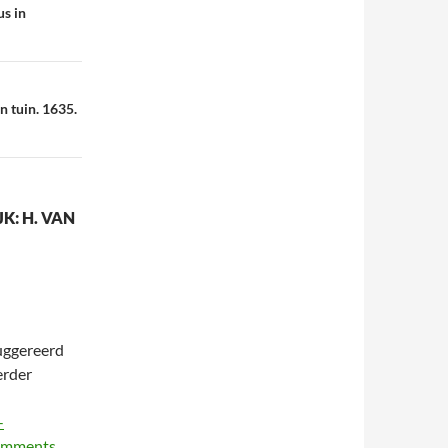
us in
n tuin. 1635.
K: H. VAN
suggereerd
erder
-
comments