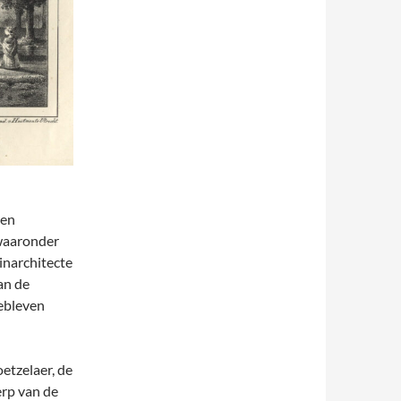
ren
waaronder
inarchitecte
an de
ebleven
etzelaer, de
rp van de