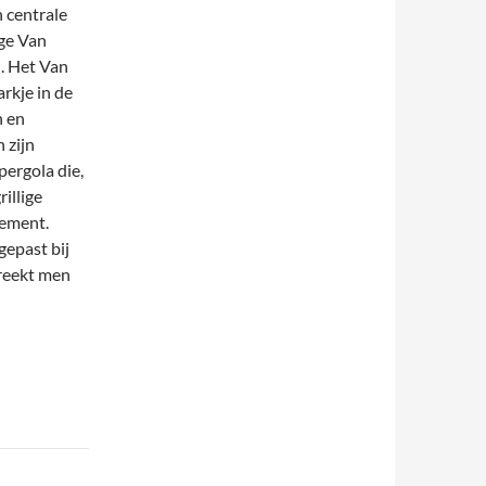
 centrale
ige Van
d. Het Van
rkje in de
n en
 zijn
pergola die,
rillige
cement.
gepast bij
reekt men