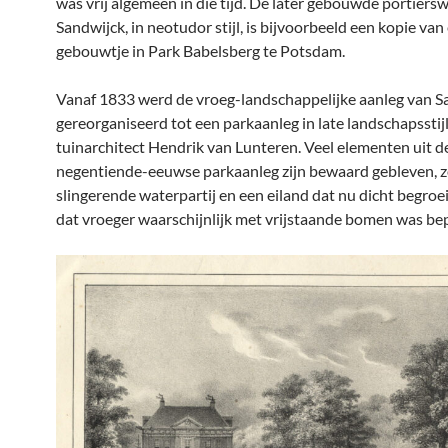
was vrij algemeen in die tijd. De later gebouwde portiers
Sandwijck, in neotudor stijl, is bijvoorbeeld een kopie van
gebouwtje in Park Babelsberg te Potsdam.
Vanaf 1833 werd de vroeg-landschappelijke aanleg van S
gereorganiseerd tot een parkaanleg in late landschapsstij
tuinarchitect Hendrik van Lunteren. Veel elementen uit d
negentiende-eeuwse parkaanleg zijn bewaard gebleven, z
slingerende waterpartij en een eiland dat nu dicht begroei
dat vroeger waarschijnlijk met vrijstaande bomen was bep