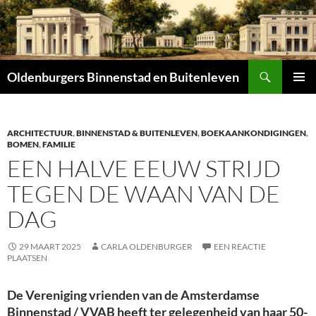
Zoeken
Oldenburgers Binnenstad en Buitenleven
SPRING
PRIMAI
NAAR
MENU
INHOUD
ARCHITECTUUR
,
BINNENSTAD & BUITENLEVEN
,
BOEKAANKONDIGINGEN
,
BOMEN
,
FAMILIE
EEN HALVE EEUW STRIJD
TEGEN DE WAAN VAN DE
DAG
29 MAART 2025
CARLA OLDENBURGER
EEN REACTIE
PLAATSEN
De Vereniging vrienden van de Amsterdamse
Binnenstad / VVAB heeft ter gelegenheid van haar 50-