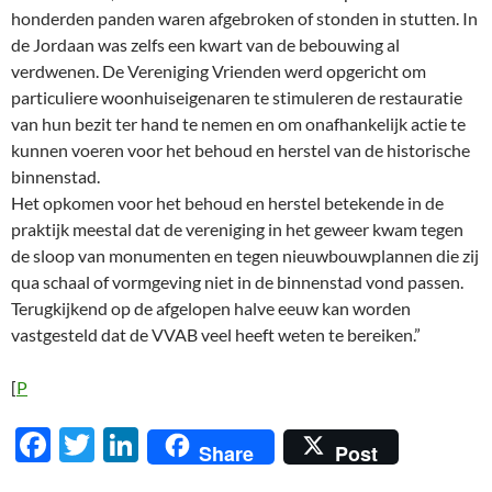
honderden panden waren afgebroken of stonden in stutten. In
de Jordaan was zelfs een kwart van de bebouwing al
verdwenen. De Vereniging Vrienden werd opgericht om
particuliere woonhuiseigenaren te stimuleren de restauratie
van hun bezit ter hand te nemen en om onafhankelijk actie te
kunnen voeren voor het behoud en herstel van de historische
binnenstad.
Het opkomen voor het behoud en herstel betekende in de
praktijk meestal dat de vereniging in het geweer kwam tegen
de sloop van monumenten en tegen nieuwbouwplannen die zij
qua schaal of vormgeving niet in de binnenstad vond passen.
Terugkijkend op de afgelopen halve eeuw kan worden
vastgesteld dat de VVAB veel heeft weten te bereiken.”
[
P
F
T
Li
Share
Post
ac
w
n