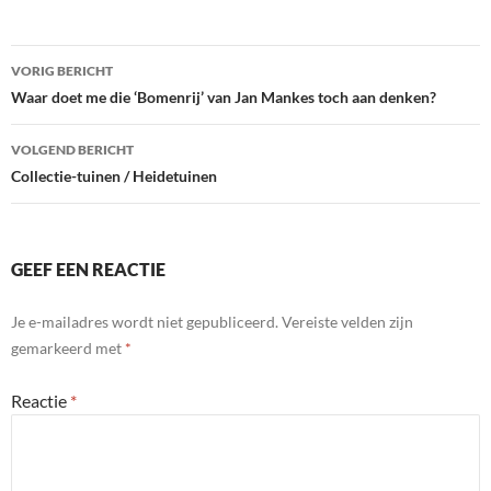
e
itt
k
b
er
e
Berichtnavigatie
VORIG BERICHT
o
dI
Waar doet me die ‘Bomenrij’ van Jan Mankes toch aan denken?
o
n
VOLGEND BERICHT
k
Collectie-tuinen / Heidetuinen
GEEF EEN REACTIE
Je e-mailadres wordt niet gepubliceerd.
Vereiste velden zijn
gemarkeerd met
*
Reactie
*