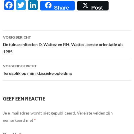
F
T
Li
Share
Post
ac
w
n
e
itt
k
b
er
e
Berichtnavigatie
VORIG BERICHT
o
dI
De tuinarchitecten D. Wattez en P.H. Wattez, eerste orientatie uit
o
n
1985.
k
VOLGEND BERICHT
Terugblik op mijn klassieke opleiding
GEEF EEN REACTIE
Je e-mailadres wordt niet gepubliceerd.
Vereiste velden zijn
gemarkeerd met
*