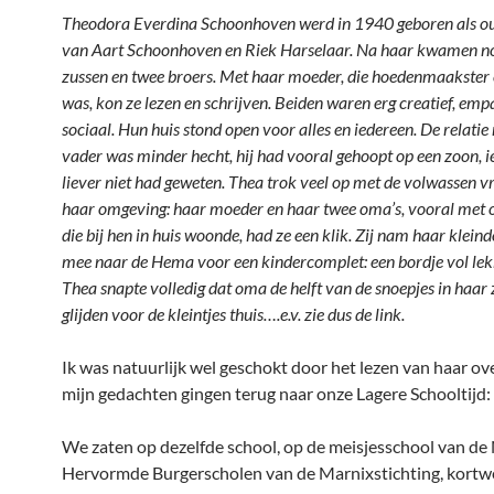
Theodora Everdina Schoonhoven werd in 1940 geboren als ou
van Aart Schoonhoven en Riek Harselaar. Na haar kwamen n
zussen en twee broers. Met haar moeder, die hoedenmaakster 
was, kon ze lezen en schrijven. Beiden waren erg creatief, emp
sociaal. Hun huis stond open voor alles en iedereen. De relatie
vader was minder hecht, hij had vooral gehoopt op een zoon, iet
liever niet had geweten. Thea trok veel op met de volwassen 
haar omgeving: haar moeder en haar twee oma’s, vooral met 
die bij hen in huis woonde, had ze een klik. Zij nam haar klein
mee naar de Hema voor een kindercomplet: een bordje vol lek
Thea snapte volledig dat oma de helft van de snoepjes in haar z
glijden voor de kleintjes thuis….e.v. zie dus de link.
Ik was natuurlijk wel geschokt door het lezen van haar ove
mijn gedachten gingen terug naar onze Lagere Schooltijd:
We zaten op dezelfde school, op de meisjesschool van de
Hervormde Burgerscholen van de Marnixstichting, kortw