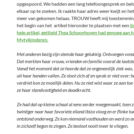
opgespoord. We hadden een lang telefoongesprek en bel
elkaar op te zoeken. Ik raakte haar adres weer kwijt en het
meer van gekomen helaas. TROUW heeft mij toestemmin
het begin van het artikel hieronder te plaatsen met een
l
hele artikel, getiteld Thea Schoonhoven had genoeg aan h
Mytylkinderen.
Met anderen bezig zijn stemde haar gelukkig. Ontvangen vond z
Dat merkten haar vrouw, vrienden en familie vooral de laats
Vanaf het moment dat ze hoorde dat ze ongeneeslijk ziek was, l
uit haar handen vallen. Ze sloot zich af en sprak er niet over: 
verdriet kon ze moeilijk delen. Nu ze niet wist waar ze aan toe
ze haar standvastigheid en daadkracht.
Ze had dat op kleine schaal al eens eerder meegemaakt, toen z
twintiger naar haar favoriete eiland Ibiza vloog en er flinke tu
ontstond onderweg. Ze kon niemand vasthouden en werd zo an
in zichzelf begon te zingen. Ze besloot nooit meer te vliegen.