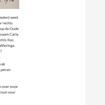
eleden) weet
ar rechts
l op de Oude
esnaam Carla
chts Ilse;
n Wieringa
u?
n de
 pen en
n over onze
ntrum voor