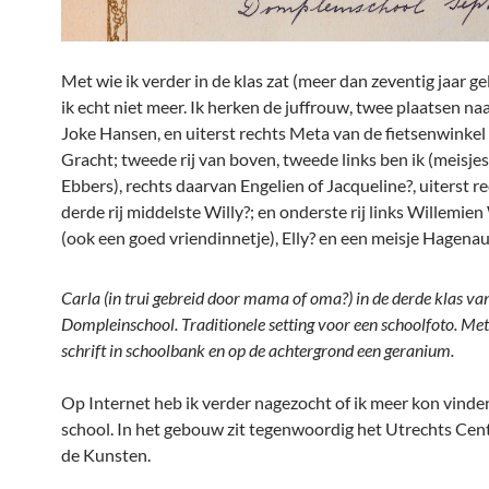
Met wie ik verder in de klas zat (meer dan zeventig jaar g
ik echt niet meer. Ik herken de juffrouw, twee plaatsen na
Joke Hansen, en uiterst rechts Meta van de fietsenwinke
Gracht; tweede rij van boven, tweede links ben ik (meisj
Ebbers), rechts daarvan Engelien of Jacqueline?, uiterst re
derde rij middelste Willy?; en onderste rij links Willemie
(ook een goed vriendinnetje), Elly? en een meisje Hagena
Carla (in trui gebreid door mama of oma?) in de derde klas va
Dompleinschool. Traditionele setting voor een schoolfoto. Met
schrift in schoolbank en op de achtergrond een geranium.
Op Internet heb ik verder nagezocht of ik meer kon vinde
school. In het gebouw zit tegenwoordig het Utrechts Ce
de Kunsten.