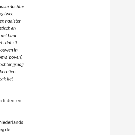
dste dochter
og twee
en naaister
atisch en
 met haar
s dat zij
vrouwen in
oma ‘boven’,
dochter graag
kernijen.
ak liet
rlijden, en
 Nederlands
eg de