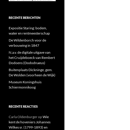
RECENTE BERICHTEN
Expositie Staring: bodem,
water en rentmeesterschap
De Wildenborch voor de
verbouwing in 1847
N.a.v. de digitale uitgave van
het Cruijdeboeck van Rembert
Dodoens (Dododnaeus)
Buitenplaats Dickninge, gem.
De Wolden (voorheen de Wijk)
Museum Koningshuis
Schiermonnikoog
RECENTE REACTIES
Carla Oldenburger
op
Wie
kent de hoveniers Johannes
Wilkes sr. (1799-1893) en