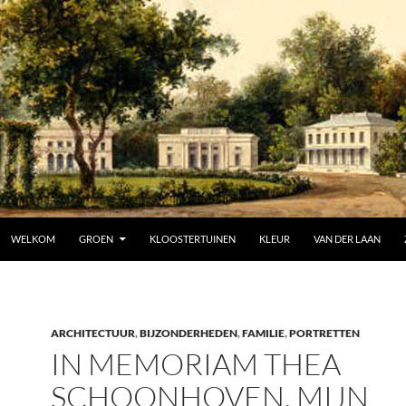
SPRING NAAR INHOUD
WELKOM
GROEN
KLOOSTERTUINEN
KLEUR
VAN DER LAAN
ARCHITECTUUR
,
BIJZONDERHEDEN
,
FAMILIE
,
PORTRETTEN
IN MEMORIAM THEA
SCHOONHOVEN, MIJN