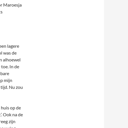
r Maroesja
ts
een lagere
ol was de
n alhoewel
 toe. In de
nbare
op mijn
 tijd. Nu zou
 huis op de
’. Ook na de
reeg zijn