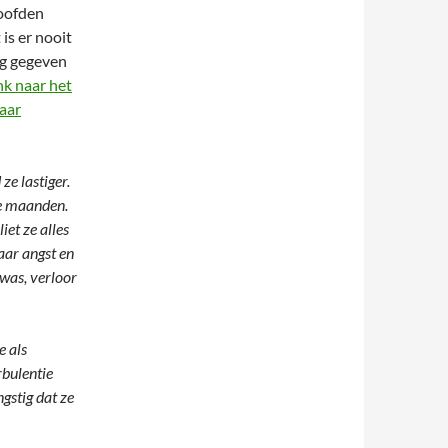
oofden
 is er nooit
g gegeven
ink naar het
aar
e lastiger.
te maanden.
iet ze alles
haar angst en
 was, verloor
e als
rbulentie
gstig dat ze