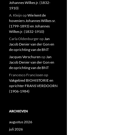
Johannes Wilkes jr. (1832-
1910)
A. Kleijn
op
Wie kent de
hoveniers Johannes Wilkes sr.
(1799-1893) en Johannes
Wilkes jr. (1832-1910)
Carla Oldenburger
op
Jan
Jacob Denier van der Gon en
de oprichting van de BNT
Jacques Verschuren
op
Jan
Jacob Denier van der Gon en
de oprichting van de BNT
Francesco Francissen
op
Vakgebied BIOHISTORIE en
oprichter FRANS VERDOORN
(1906-1984)
ARCHIEVEN
augustus 2026
juli 2026