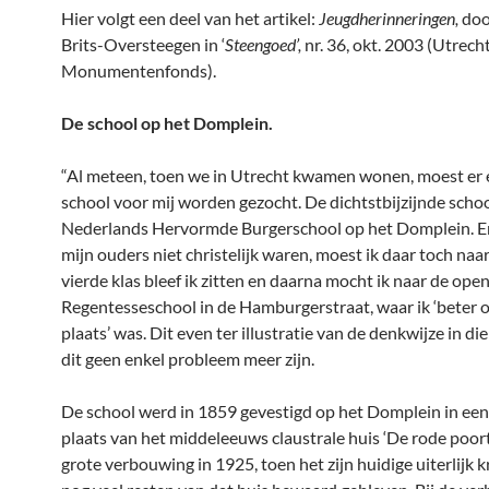
Hier volgt een deel van het artikel:
Jeugdherinneringen,
doo
Brits-Oversteegen in ‘
Steengoed’,
nr. 36, okt. 2003 (Utrech
Monumentenfonds).
De school op het Domplein.
“Al meteen, toen we in Utrecht kwamen wonen, moest er 
school voor mij worden gezocht. De dichtstbijzijnde scho
Nederlands Hervormde Burgerschool op het Domplein. E
mijn ouders niet christelijk waren, moest ik daar toch naar
vierde klas bleef ik zitten en daarna mocht ik naar de ope
Regentesseschool in de Hamburgerstraat, waar ik ‘beter 
plaats’ was. Dit even ter illustratie van de denkwijze in die
dit geen enkel probleem meer zijn.
De school werd in 1859 gevestigd op het Domplein in een
plaats van het middeleeuws claustrale huis ‘De rode poort
grote verbouwing in 1925, toen het zijn huidige uiterlijk k