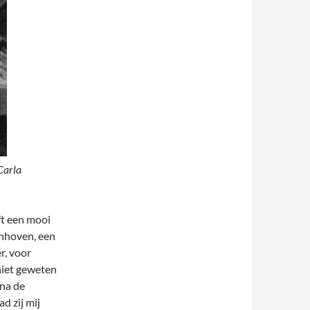
Carla
t een mooi
onhoven, een
r, voor
 niet geweten
 na de
d zij mij