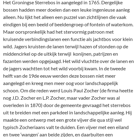
Het Groningse Sterrebos in aangelegd in 1765. Dergelijke
bossen hadden meer doelen dan een leuke ingenieuse aanleg
alleen. Nu lijkt het alleen een puzzel van zichtlijnen die vaak
eindigen bij een beeld of beeldengroep of fontein of waterkom.
Maar oorspronkelijk had het stervormig patroon met
kruisende verbindingslanen een functie als jachtbos voor klein
wild. Jagers kruisten de lanen terwijl hazen of stonden op de
middencirkel op de uitkijk terwijl konijnen, patrijzen en
fazanten werden opgejaagd. Het wild vluchtte over de lanen en
de jagers wachtten tot het wild voorbij kwam. In de tweede
helft van de 19de eeuw werden deze bossen niet meer
aangelegd en kreeg men meer oog voor landschappelijk
schoon. Om die reden werd Louis Paul Zocher (de firma heette
nog J.D. Zocher en L.P. Zocher, maar vader Zocher was al
overleden in 1870) door de gemeente gevraagd het sterrebos
uit te breiden met een parkdeel in landschappelijke aanleg. Hij
maakte een ontwerp met een grote vijver die qua stijl wel
typisch Zocheriaans valt te duiden. Een vijver met een eiland
en twee ‘wangen’ aan beide zijden, en daarbuiten een