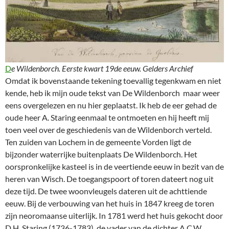
D
e Wildenborch. Eerste kwart 19de eeuw. Gelders Archief
Omdat ik bovenstaande tekening toevallig tegenkwam en niet
kende, heb ik mijn oude tekst van De Wildenborch maar weer
eens overgelezen en nu hier geplaatst. Ik heb de eer gehad de
oude heer A. Staring eenmaal te ontmoeten en hij heeft mij
toen veel over de geschiedenis van de Wildenborch verteld.
Ten zuiden van Lochem in de gemeente Vorden ligt de
bijzonder waterrijke buitenplaats De Wildenborch. Het
oorspronkelijke kasteel is in de veertiende eeuw in bezit van de
heren van Wisch. De toegangspoort of toren dateert nog uit
deze tijd. De twee woonvleugels dateren uit de achttiende
eeuw. Bij de verbouwing van het huis in 1847 kreeg de toren
zijn neoromaanse uiterlijk. In 1781 werd het huis gekocht door
D.H. Staring (1736-1783), de vader van de dichter A.C.W.