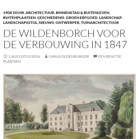
o
dI
19DE EEUW
,
ARCHITECTUUR
,
BINNENSTAD & BUITENLEVEN
,
o
n
BUITENPLAATSEN
,
GESCHIEDENIS
,
GROEN ERFGOED
,
LANDSCHAP
,
LANDSCHAPSSTIJL
,
NIEUWS
,
ONTWERPER
,
TUINARCHITECTUUR
k
DE WILDENBORCH VOOR
DE VERBOUWING IN 1847
1 AUGUSTUS 2026
CARLA OLDENBURGER
EEN REACTIE
PLAATSEN