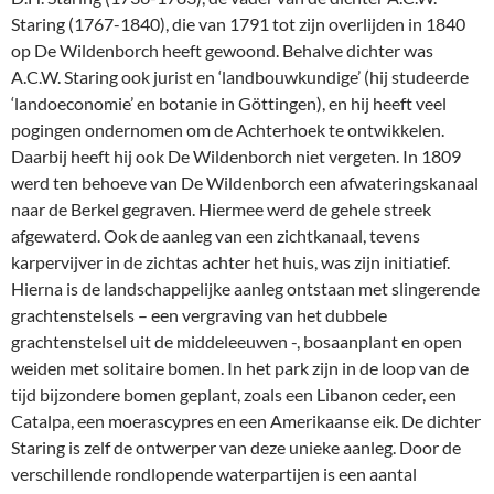
Staring (1767-1840), die van 1791 tot zijn overlijden in 1840
op De Wildenborch heeft gewoond. Behalve dichter was
A.C.W. Staring ook jurist en ‘landbouwkundige’ (hij studeerde
‘landoeconomie’ en botanie in Göttingen), en hij heeft veel
pogingen ondernomen om de Achterhoek te ontwikkelen.
Daarbij heeft hij ook De Wildenborch niet vergeten. In 1809
werd ten behoeve van De Wildenborch een afwateringskanaal
naar de Berkel gegraven. Hiermee werd de gehele streek
afgewaterd. Ook de aanleg van een zichtkanaal, tevens
karpervijver in de zichtas achter het huis, was zijn initiatief.
Hierna is de landschappelijke aanleg ontstaan met slingerende
grachtenstelsels – een vergraving van het dubbele
grachtenstelsel uit de middeleeuwen -, bosaanplant en open
weiden met solitaire bomen. In het park zijn in de loop van de
tijd bijzondere bomen geplant, zoals een Libanon ceder, een
Catalpa, een moerascypres en een Amerikaanse eik. De dichter
Staring is zelf de ontwerper van deze unieke aanleg. Door de
verschillende rondlopende waterpartijen is een aantal