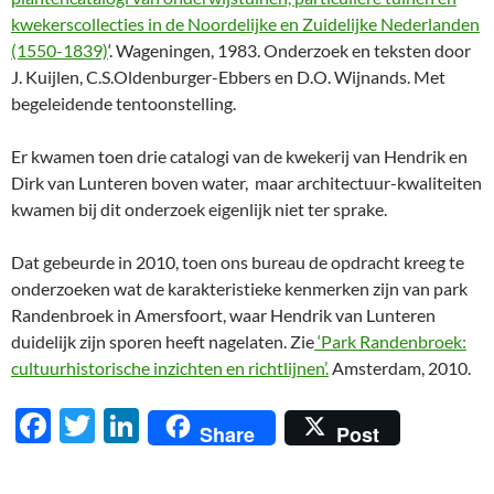
kwekerscollecties in de Noordelijke en Zuidelijke Nederlanden
(1550-1839)
‘. Wageningen, 1983. Onderzoek en teksten door
J. Kuijlen, C.S.Oldenburger-Ebbers en D.O. Wijnands. Met
begeleidende tentoonstelling.
Er kwamen toen drie catalogi van de kwekerij van Hendrik en
Dirk van Lunteren boven water, maar architectuur-kwaliteiten
kwamen bij dit onderzoek eigenlijk niet ter sprake.
Dat gebeurde in 2010, toen ons bureau de opdracht kreeg te
onderzoeken wat de karakteristieke kenmerken zijn van park
Randenbroek in Amersfoort, waar Hendrik van Lunteren
duidelijk zijn sporen heeft nagelaten. Zie
‘Park Randenbroek:
cultuurhistorische inzichten en richtlijnen’.
Amsterdam, 2010.
F
T
Li
Share
Post
ac
w
n