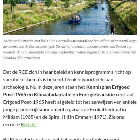
Zocherpark Utrecht (met links Sint-Gertrudiskathedraal aan het Willemsplantsoen) langs
de oevers van de Catharijnesingel. De zachtglooiend aflopende oevers van Zocher zijn
veranderd in een droogtebestendige beplanting, waterberging en herstel van historische
schaduwrijke structuren
Dat de RCE zich in haar beleid en kennisprogramm’s richt op
specifieke thema’s is bekend. Denk bijvoorbeeld aan
archeologie. Nu in deze jaren staan het
Kennisplan Erfgoed
Post-1965 en Klimaatadaptatie en Energietransitie
centraal.
Erfgoed Post-1965 heeft al geleid tot het aanwijzen van enkele
jonge groene rijksmonumenten, zoals de Ecokathedraal in
Mildam (1965) en de Spiral Hill in Emmen (1971). Zie ons
eerdere
Bericht
Bij Klimaatadaptatie is het belangrijk hoe (ook groene)