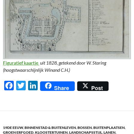
Figuratief kaartje
uit 1828, getekend door W. Staring
(hoogstwaarschijnlijk Winand C.H.)
F
T
Li
Share
Post
ac
w
n
e
itt
k
b
er
e
o
dI
19DE EEUW
,
BINNENSTAD & BUITENLEVEN
,
BOSSEN
,
BUITENPLAATSEN
,
o
n
GROEN ERFGOED
,
KLOOSTERTUINEN
,
LANDSCHAPSSTIJL
,
LANEN
,