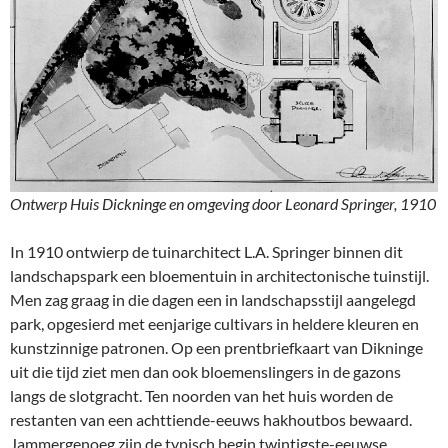
Ontwerp Huis Dickninge en omgeving door Leonard Springer, 1910
In 1910 ontwierp de tuinarchitect L.A. Springer binnen dit
landschapspark een bloementuin in architectonische tuinstijl.
Men zag graag in die dagen een in landschapsstijl aangelegd
park, opgesierd met eenjarige cultivars in heldere kleuren en
kunstzinnige patronen. Op een prentbriefkaart van Dikninge
uit die tijd ziet men dan ook bloemenslingers in de gazons
langs de slotgracht. Ten noorden van het huis worden de
restanten van een achttiende-eeuws hakhoutbos bewaard.
Jammergenoeg zijn de typisch begin twintigste-eeuwse