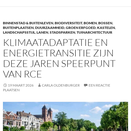
e
itt
k
b
er
e
o
dI
BINNENSTAD & BUITENLEVEN
,
BIODIVERSITEIT
,
BOMEN
,
BOSSEN
,
o
n
BUITENPLAATSEN
,
DUURZAAMHEID
,
GROEN ERFGOED
,
KASTELEN
,
LANDSCHAPSSTIJL
,
LANEN
,
STADSPARKEN
,
TUINARCHITECTUUR
k
KLIMAATADAPTATIE EN
ENERGIETRANSITIE ZIJN
DEZE JAREN SPEERPUNT
VAN RCE
19 MAART 2026
CARLA OLDENBURGER
EEN REACTIE
PLAATSEN