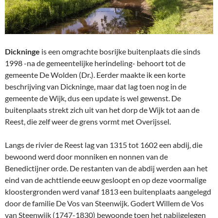
Dickninge
is een omgrachte bosrijke buitenplaats die sinds
1998 -na de gemeentelijke herindeling- behoort tot de
gemeente De Wolden (Dr.). Eerder maakte ik een korte
beschrijving van Dickninge, maar dat lag toen nog in de
gemeente de Wijk, dus een update is wel gewenst. De
buitenplaats strekt zich uit van het dorp de Wijk tot aan de
Reest, die zelf weer de grens vormt met Overijssel.
Langs de rivier de Reest lag van 1315 tot 1602 een abdij, die
bewoond werd door monniken en nonnen van de
Benedictijner orde. De restanten van de abdij werden aan het
eind van de achttiende eeuw gesloopt en op deze voormalige
kloostergronden werd vanaf 1813 een buitenplaats aangelegd
door de familie De Vos van Steenwijk. Godert Willem de Vos
van Steenwijk (1747-1830) bewoonde toen het nabijgelegen