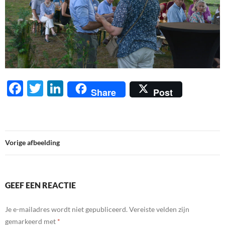
F
T
Li
Share
Post
ac
w
n
e
itt
k
b
er
e
Vorige afbeelding
o
dI
o
n
k
GEEF EEN REACTIE
Je e-mailadres wordt niet gepubliceerd.
Vereiste velden zijn
gemarkeerd met
*