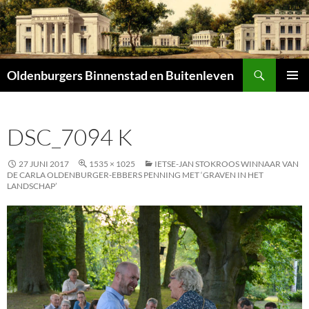
Zoeken
Oldenburgers Binnenstad en Buitenleven
SPRING
PRIMAI
NAAR
MENU
INHOUD
DSC_7094 K
27 JUNI 2017
1535 × 1025
IETSE-JAN STOKROOS WINNAAR VAN
DE CARLA OLDENBURGER-EBBERS PENNING MET ‘GRAVEN IN HET
LANDSCHAP’