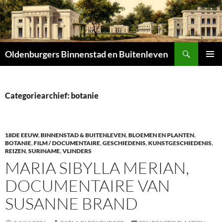
Zoeken
Oldenburgers Binnenstad en Buitenleven
SPRING
PRIMAI
NAAR
MENU
INHOUD
Categoriearchief: botanie
18DE EEUW
,
BINNENSTAD & BUITENLEVEN
,
BLOEMEN EN PLANTEN
,
BOTANIE
,
FILM / DOCUMENTAIRE
,
GESCHIEDENIS
,
KUNSTGESCHIEDENIS
,
REIZEN
,
SURINAME
,
VLINDERS
MARIA SIBYLLA MERIAN,
DOCUMENTAIRE VAN
SUSANNE BRAND