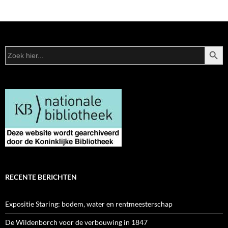
e
itt
k
b
er
e
o
dI
ZOEKK
Zoek
o
n
naar:
k
RECENTE BERICHTEN
Expositie Staring: bodem, water en rentmeesterschap
De Wildenborch voor de verbouwing in 1847