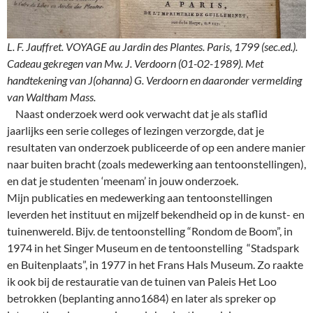
L. F. Jauffret. VOYAGE au Jardin des Plantes. Paris, 1799 (sec.ed.).
Cadeau gekregen van Mw. J. Verdoorn (01-02-1989). Met
handtekening van J(ohanna) G. Verdoorn en daaronder vermelding
van Waltham Mass.
Naast onderzoek werd ook verwacht dat je als staflid
jaarlijks een serie colleges of lezingen verzorgde, dat je
resultaten van onderzoek publiceerde of op een andere manier
naar buiten bracht (zoals medewerking aan tentoonstellingen),
en dat je studenten ‘meenam’ in jouw onderzoek.
Mijn publicaties en medewerking aan tentoonstellingen
leverden het instituut en mijzelf bekendheid op in de kunst- en
tuinenwereld. Bijv. de tentoonstelling “Rondom de Boom”, in
1974 in het Singer Museum en de tentoonstelling “Stadspark
en Buitenplaats”, in 1977 in het Frans Hals Museum. Zo raakte
ik ook bij de restauratie van de tuinen van Paleis Het Loo
betrokken (beplanting anno1684) en later als spreker op