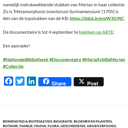
namelijk indrukwekkende stukken van Merian in haar collectie.
Zo is ‘Metamorphosis insectorum Surinamensium’ (1705) is
één van de topstukken van de KB:
https://lnkd.in/emW3G9tC
De documentaire is tot 4 september te
bekijken op ARTE
:
Een aanrader!
#NationaleBibliotheek
#Documentaire
#MariaSybillaMerian
#Collectie
F
T
Li
Share
Post
ac
w
n
e
itt
k
b
er
e
o
dI
BINNENSTAD & BUITENLEVEN
,
BIOGRAFIE
,
BLOEMEN EN PLANTEN
,
o
n
BOTANIE
,
FAMILIE
,
FAUNA
,
FLORA
,
GESCHIEDENIS
,
GROEN ERFGOED
,