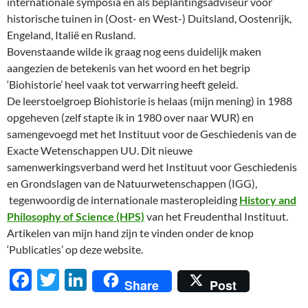
internationale symposia en als beplantingsadviseur voor
historische tuinen in (Oost- en West-) Duitsland, Oostenrijk,
Engeland, Italië en Rusland.
Bovenstaande wilde ik graag nog eens duidelijk maken
aangezien de betekenis van het woord en het begrip
‘Biohistorie’ heel vaak tot verwarring heeft geleid.
De leerstoelgroep Biohistorie is helaas (mijn mening) in 1988
opgeheven (zelf stapte ik in 1980 over naar WUR) en
samengevoegd met het Instituut voor de Geschiedenis van de
Exacte Wetenschappen UU.
Dit nieuwe
samenwerkingsverband werd het Instituut voor Geschiedenis
en Grondslagen van de Natuurwetenschappen (IGG),
tegenwoordig de internationale masteropleiding
History and
Philosophy of Science (HPS)
van het Freudenthal Instituut.
Artikelen van mijn hand zijn te vinden onder de knop
‘Publicaties’ op deze website.
F
T
Li
Share
Post
ac
w
n