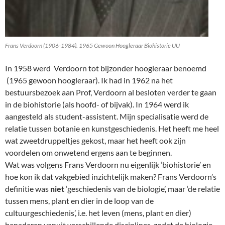
Frans Verdoorn (1906-1984). 1965 Gewoon Hoogleraar Biohistorie UU
In 1958 werd Verdoorn tot bijzonder hoogleraar benoemd
(1965 gewoon hoogleraar). Ik had in 1962 na het
bestuursbezoek aan Prof, Verdoorn al besloten verder te gaan
in de biohistorie (als hoofd- of bijvak). In 1964 werd ik
aangesteld als student-assistent. Mijn specialisatie werd de
relatie tussen botanie en kunstgeschiedenis. Het heeft me heel
wat zweetdruppeltjes gekost, maar het heeft ook zijn
voordelen om onwetend ergens aan te beginnen.
Wat was volgens Frans Verdoorn nu eigenlijk ‘biohistorie’ en
hoe kon ik dat vakgebied inzichtelijk maken? Frans Verdoorn’s
definitie was
niet
‘geschiedenis van de biologie’, maar ‘de relatie
tussen mens, plant en dier in de loop van de
cultuurgeschiedenis’, i.e. het leven (mens, plant en dier)
benaderen vanuit verschillende disciplines, zodat de biologie