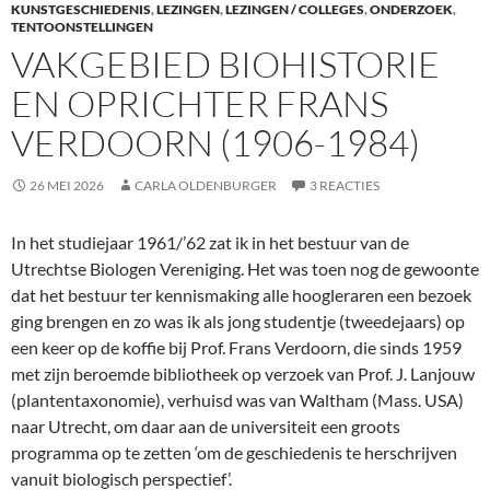
KUNSTGESCHIEDENIS
,
LEZINGEN
,
LEZINGEN / COLLEGES
,
ONDERZOEK
,
k
TENTOONSTELLINGEN
VAKGEBIED BIOHISTORIE
EN OPRICHTER FRANS
VERDOORN (1906-1984)
26 MEI 2026
CARLA OLDENBURGER
3 REACTIES
In het studiejaar 1961/’62 zat ik in het bestuur van de
Utrechtse Biologen Vereniging. Het was toen nog de gewoonte
dat het bestuur ter kennismaking alle hoogleraren een bezoek
ging brengen en zo was ik als jong studentje (tweedejaars) op
een keer op de koffie bij Prof. Frans Verdoorn, die sinds 1959
met zijn beroemde bibliotheek op verzoek van Prof. J. Lanjouw
(plantentaxonomie), verhuisd was van Waltham (Mass. USA)
naar Utrecht, om daar aan de universiteit een groots
programma op te zetten ‘om de geschiedenis te herschrijven
vanuit biologisch perspectief’.