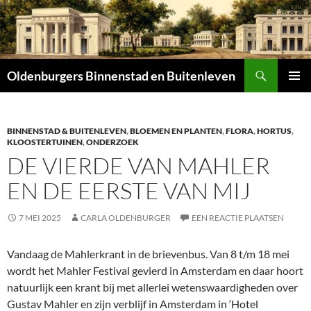
Zoeken
Oldenburgers Binnenstad en Buitenleven
SPRING
PRIMAI
NAAR
MENU
INHOUD
BINNENSTAD & BUITENLEVEN
,
BLOEMEN EN PLANTEN
,
FLORA
,
HORTUS
,
KLOOSTERTUINEN
,
ONDERZOEK
DE VIERDE VAN MAHLER
EN DE EERSTE VAN MIJ
7 MEI 2025
CARLA OLDENBURGER
EEN REACTIE PLAATSEN
Vandaag de Mahlerkrant in de brievenbus. Van 8 t/m 18 mei
wordt het Mahler Festival gevierd in Amsterdam en daar hoort
natuurlijk een krant bij met allerlei wetenswaardigheden over
Gustav Mahler en zijn verblijf in Amsterdam in ‘Hotel