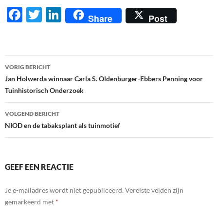
F
T
Li
Share
Post
ac
w
n
e
itt
k
b
er
e
Berichtnavigatie
VORIG BERICHT
o
dI
Jan Holwerda winnaar Carla S. Oldenburger-Ebbers Penning voor
o
n
Tuinhistorisch Onderzoek
k
VOLGEND BERICHT
NIOD en de tabaksplant als tuinmotief
GEEF EEN REACTIE
Je e-mailadres wordt niet gepubliceerd.
Vereiste velden zijn
gemarkeerd met
*