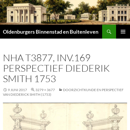
Zoeken
Oldenburgers Binnenstad en Buitenleven
SPRING
PRIMAI
NAAR
MENU
INHOUD
NHA T3877, INV.169
PERSPECTIEF DIEDERIK
SMITH 1753
9 JUNI 2017
3279 × 3677
DOORZICHTKUNDE EN PERSPECTIEF
VAN DIEDERICK SMITH (1753)