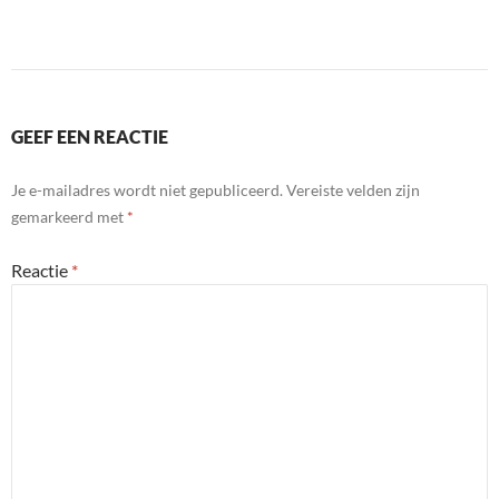
ac
w
n
e
itt
k
b
er
e
o
dI
GEEF EEN REACTIE
o
n
k
Je e-mailadres wordt niet gepubliceerd.
Vereiste velden zijn
gemarkeerd met
*
Reactie
*