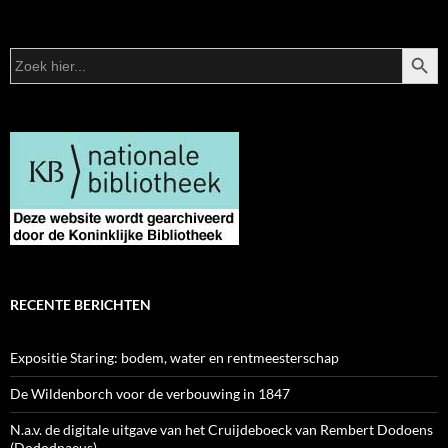
ZOEKK
Zoek
naar:
RECENTE BERICHTEN
Expositie Staring: bodem, water en rentmeesterschap
De Wildenborch voor de verbouwing in 1847
N.a.v. de digitale uitgave van het Cruijdeboeck van Rembert Dodoens
(Dododnaeus)