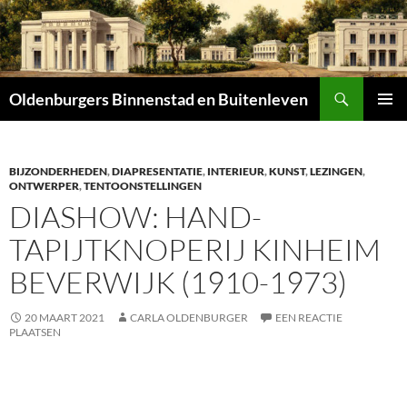
Zoeken
Oldenburgers Binnenstad en Buitenleven
SPRING
PRIMAI
NAAR
MENU
INHOUD
BIJZONDERHEDEN
,
DIAPRESENTATIE
,
INTERIEUR
,
KUNST
,
LEZINGEN
,
ONTWERPER
,
TENTOONSTELLINGEN
DIASHOW: HAND-
TAPIJTKNOPERIJ KINHEIM
BEVERWIJK (1910-1973)
20 MAART 2021
CARLA OLDENBURGER
EEN REACTIE
PLAATSEN