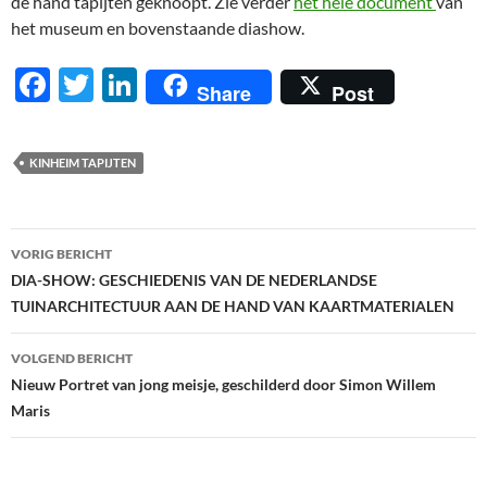
de hand tapijten geknoopt. Zie verder
het hele document
van
het museum en bovenstaande diashow.
F
T
Li
Share
Post
ac
w
n
e
itt
k
KINHEIM TAPIJTEN
b
er
e
o
dI
Berichtnavigatie
o
n
VORIG BERICHT
DIA-SHOW: GESCHIEDENIS VAN DE NEDERLANDSE
k
TUINARCHITECTUUR AAN DE HAND VAN KAARTMATERIALEN
VOLGEND BERICHT
Nieuw Portret van jong meisje, geschilderd door Simon Willem
Maris