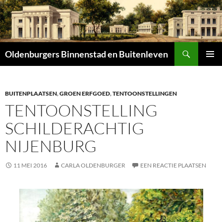
Zoeken
Oldenburgers Binnenstad en Buitenleven
SPRING
PRIMAI
NAAR
MENU
INHOUD
BUITENPLAATSEN
,
GROEN ERFGOED
,
TENTOONSTELLINGEN
TENTOONSTELLING
SCHILDERACHTIG
NIJENBURG
11 MEI 2016
CARLA OLDENBURGER
EEN REACTIE PLAATSEN