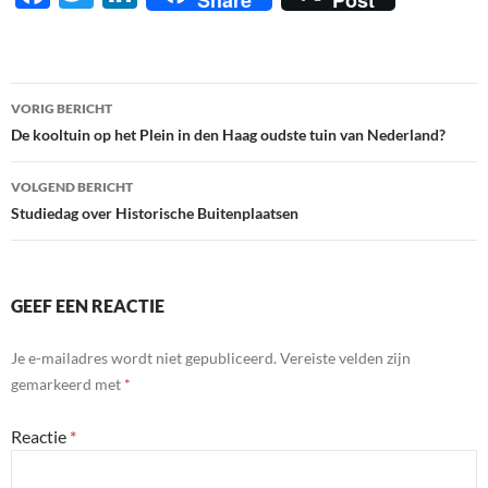
ac
w
n
e
itt
k
b
er
e
Berichtnavigatie
VORIG BERICHT
o
dI
De kooltuin op het Plein in den Haag oudste tuin van Nederland?
o
n
VOLGEND BERICHT
k
Studiedag over Historische Buitenplaatsen
GEEF EEN REACTIE
Je e-mailadres wordt niet gepubliceerd.
Vereiste velden zijn
gemarkeerd met
*
Reactie
*