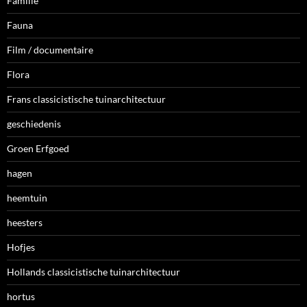
Familie
Fauna
Film / documentaire
Flora
Frans classicistische tuinarchitectuur
geschiedenis
Groen Erfgoed
hagen
heemtuin
heesters
Hofjes
Hollands classicistische tuinarchitectuur
hortus