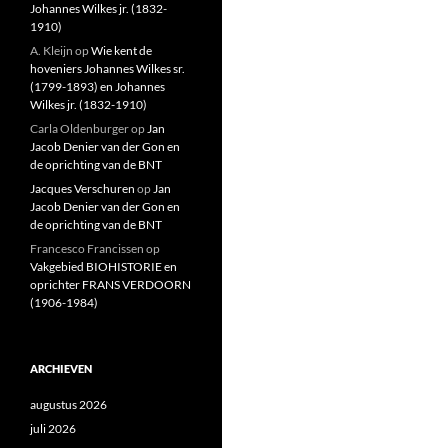
Johannes Wilkes jr. (1832-
1910)
A. Kleijn
op
Wie kent de
hoveniers Johannes Wilkes sr.
(1799-1893) en Johannes
Wilkes jr. (1832-1910)
Carla Oldenburger
op
Jan
Jacob Denier van der Gon en
de oprichting van de BNT
Jacques Verschuren
op
Jan
Jacob Denier van der Gon en
de oprichting van de BNT
Francesco Francissen
op
Vakgebied BIOHISTORIE en
oprichter FRANS VERDOORN
(1906-1984)
ARCHIEVEN
augustus 2026
juli 2026