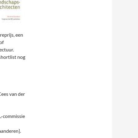
eprijs, een
of
ectuur.
hortlist nog
Cees van der
L-commissie
aanderen].