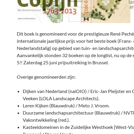
Dit boek is genomineerd voor de prestigieuze René Pechèr
internationale jaarlijkse prijs voor het beste boek (Frans- 
Nederlandstalig) op gebied van tuin- en landschapsarchit
Aanvankelijk stonden 32 boeken op de longlist, nu op de s
5!! Zaterdag 25 juni prijsuitreiking in Brussel.
Overige genomineerden zijn:
Dijken van Nederland (naiOIO) / Eric-Jan Pleijster en 
Veeken (LOLA Landscape Architects).
Leren Kijken (Blauwdruk) / Meto J. Vroom.
Duurzame landschapsarchitectuur (Blauwdruk) / NVT
Vakontwikkeling (red.).
Kasteeldomeinen in de Zuidelijke Westhoek [West-Vl