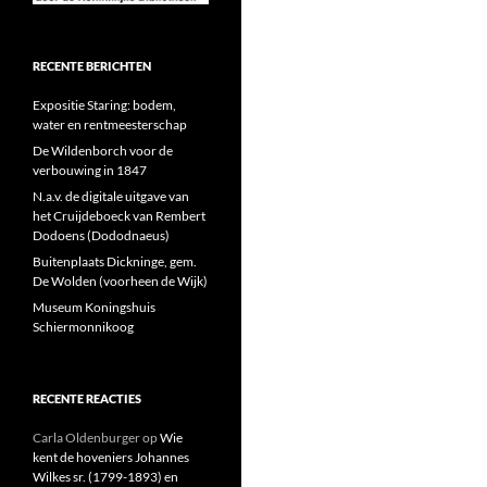
RECENTE BERICHTEN
Expositie Staring: bodem,
water en rentmeesterschap
De Wildenborch voor de
verbouwing in 1847
N.a.v. de digitale uitgave van
het Cruijdeboeck van Rembert
Dodoens (Dododnaeus)
Buitenplaats Dickninge, gem.
De Wolden (voorheen de Wijk)
Museum Koningshuis
Schiermonnikoog
RECENTE REACTIES
Carla Oldenburger
op
Wie
kent de hoveniers Johannes
Wilkes sr. (1799-1893) en