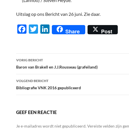
(Lannoo) / Steven Heyde.
Uitslag op ons Bericht van 26 juni. Zie daar.
F
T
Li
Share
Post
ac
w
n
e
itt
k
b
er
e
Berichtnavigatie
VORIG BERICHT
o
dI
Baron van Brakell en J.J.Rousseau (grafeiland)
o
n
VOLGEND BERICHT
k
Bibliografie VNK 2016 gepubliceerd
GEEF EEN REACTIE
Je e-mailadres wordt niet gepubliceerd.
Vereiste velden zijn g