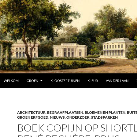
SPRING NAAR INHOUD
WELKOM
GROEN
KLOOSTERTUINEN
KLEUR
VAN DER LAAN
ARCHITECTUUR
,
BEGRAAFPLAATSEN
,
BLOEMEN EN PLANTEN
,
BUIT
GROEN ERFGOED
,
NIEUWS
,
ONDERZOEK
,
STADSPARKEN
BOEK COPIJN OP SHORTL