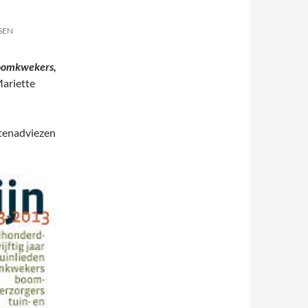
SEN
boomkwekers,
Mariette
ntenadviezen