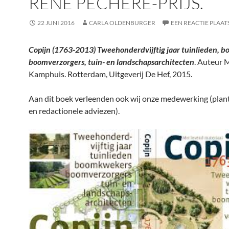
RENÉ PECHÈRE-PRIJS.
22 JUNI 2016
CARLA OLDENBURGER
EEN REACTIE PLAAT
Copijn (1763-2013) Tweehonderdvijftig jaar tuinlieden, 
boomverzorgers, tuin- en landschapsarchitecten
. Auteur 
Kamphuis. Rotterdam, Uitgeverij De Hef, 2015.
Aan dit boek verleenden ook wij onze medewerking (pla
en redactionele adviezen).