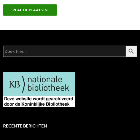
ZOEKK
Zoek
naar:
RECENTE BERICHTEN