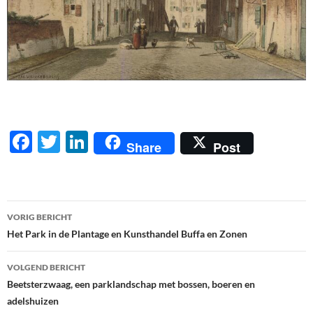
F
T
Li
Share
Post
ac
w
n
e
itt
k
b
er
e
Berichtnavigatie
VORIG BERICHT
o
dI
Het Park in de Plantage en Kunsthandel Buffa en Zonen
o
n
VOLGEND BERICHT
k
Beetsterzwaag, een parklandschap met bossen, boeren en
adelshuizen