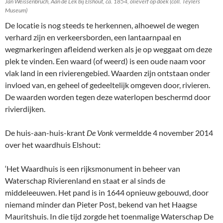
Jan Weissenbruch, Aan de Lek bij Elshout, ca. 1854, olieverf op doek (coll. Teylers
Museum)
De locatie is nog steeds te herkennen, alhoewel de wegen
verhard zijn en verkeersborden, een lantaarnpaal en
wegmarkeringen afleidend werken als je op weggaat om deze
plek te vinden. Een waard (of weerd) is een oude naam voor
vlak land in een rivierengebied. Waarden zijn ontstaan onder
invloed van, en geheel of gedeeltelijk omgeven door, rivieren.
De waarden worden tegen deze waterlopen beschermd door
rivierdijken.
De huis-aan-huis-krant
De Vonk
vermeldde 4 november 2014
over het waardhuis Elshout:
‘Het Waardhuis is een rijksmonument in beheer van
Waterschap Rivierenland en staat er al sinds de
middeleeuwen. Het pand is in 1644 opnieuw gebouwd, door
niemand minder dan Pieter Post, bekend van het Haagse
Mauritshuis. In die tijd zorgde het toenmalige Waterschap De