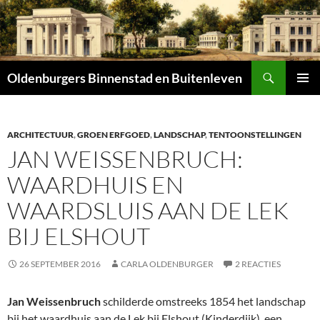
Zoeken
Oldenburgers Binnenstad en Buitenleven
SPRING
PRIMAI
NAAR
MENU
INHOUD
ARCHITECTUUR
,
GROEN ERFGOED
,
LANDSCHAP
,
TENTOONSTELLINGEN
JAN WEISSENBRUCH:
WAARDHUIS EN
WAARDSLUIS AAN DE LEK
BIJ ELSHOUT
26 SEPTEMBER 2016
CARLA OLDENBURGER
2 REACTIES
Jan Weissenbruch
schilderde omstreeks 1854 het landschap
bij het waardhuis aan de Lek bij Elshout (Kinderdijk), een