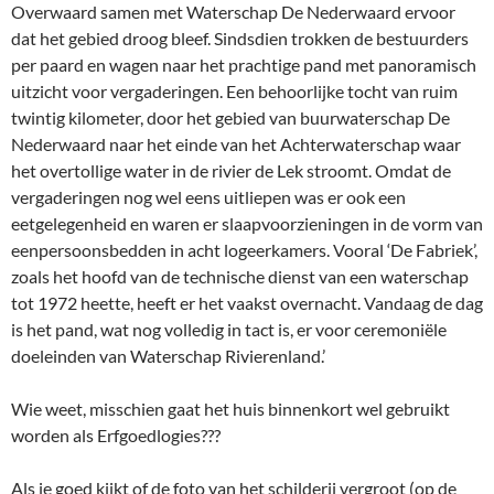
Overwaard samen met Waterschap De Nederwaard ervoor
dat het gebied droog bleef. Sindsdien trokken de bestuurders
per paard en wagen naar het prachtige pand met panoramisch
uitzicht voor vergaderingen. Een behoorlijke tocht van ruim
twintig kilometer, door het gebied van buurwaterschap De
Nederwaard naar het einde van het Achterwaterschap waar
het overtollige water in de rivier de Lek stroomt. Omdat de
vergaderingen nog wel eens uitliepen was er ook een
eetgelegenheid en waren er slaapvoorzieningen in de vorm van
eenpersoonsbedden in acht logeerkamers. Vooral ‘De Fabriek’,
zoals het hoofd van de technische dienst van een waterschap
tot 1972 heette, heeft er het vaakst overnacht. Vandaag de dag
is het pand, wat nog volledig in tact is, er voor ceremoniële
doeleinden van Waterschap Rivierenland.’
Wie weet, misschien gaat het huis binnenkort wel gebruikt
worden als Erfgoedlogies???
Als je goed kijkt of de foto van het schilderij vergroot (op de