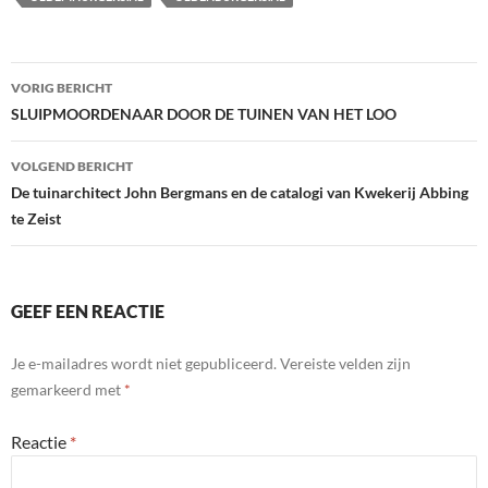
b
er
e
o
dI
Berichtnavigatie
o
n
VORIG BERICHT
SLUIPMOORDENAAR DOOR DE TUINEN VAN HET LOO
k
VOLGEND BERICHT
De tuinarchitect John Bergmans en de catalogi van Kwekerij Abbing
te Zeist
GEEF EEN REACTIE
Je e-mailadres wordt niet gepubliceerd.
Vereiste velden zijn
gemarkeerd met
*
Reactie
*