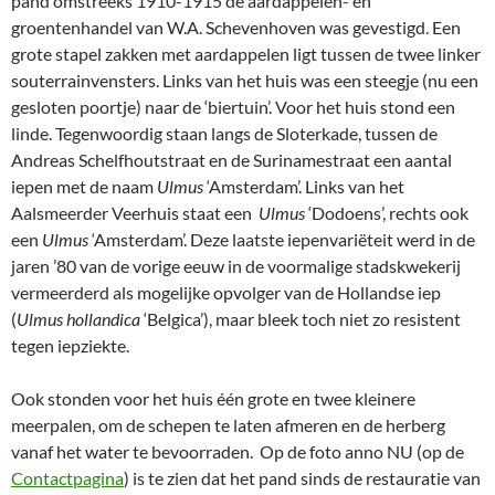
pand omstreeks 1910-1915 de aardappelen- en
groentenhandel van W.A. Schevenhoven was gevestigd. Een
grote stapel zakken met aardappelen ligt tussen de twee linker
souterrainvensters. Links van het huis was een steegje (nu een
gesloten poortje) naar de ‘biertuin’. Voor het huis stond een
linde. Tegenwoordig staan langs de Sloterkade, tussen de
Andreas Schelfhoutstraat en de Surinamestraat een aantal
iepen met de naam
Ulmus
‘Amsterdam’. Links van het
Aalsmeerder Veerhuis staat een
Ulmus
‘Dodoens’, rechts ook
een
Ulmus
‘Amsterdam’. Deze laatste iepenvariëteit werd in de
jaren ’80 van de vorige eeuw in de voormalige stadskwekerij
vermeerderd als mogelijke opvolger van de Hollandse iep
(
Ulmus hollandica
‘Belgica’), maar bleek toch niet zo resistent
tegen iepziekte.
Ook stonden voor het huis één grote en twee kleinere
meerpalen, om de schepen te laten afmeren en de herberg
vanaf het water te bevoorraden. Op de foto anno NU (op de
Contactpagina
) is te zien dat het pand sinds de restauratie van