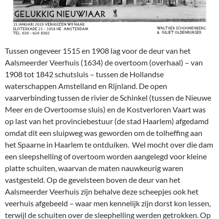
Tussen ongeveer 1515 en 1908 lag voor de deur van het
Aalsmeerder Veerhuis (1634) de overtoom (overhaal) – van
1908 tot 1842 schutsluis – tussen de Hollandse
waterschappen Amstelland en Rijnland. De open
vaarverbinding tussen de rivier de Schinkel (tussen de Nieuwe
Meer en de Overtoomse sluis) en de Kostverloren Vaart was
op last van het provinciebestuur (de stad Haarlem) afgedamd
omdat dit een sluipweg was geworden om de tolheffing aan
het Spaarne in Haarlem te ontduiken. Wel mocht over die dam
een sleepshelling of overtoom worden aangelegd voor kleine
platte schuiten, waarvan de maten nauwkeurig waren
vastgesteld. Op de gevelsteen boven de deur van het
Aalsmeerder Veerhuis zijn behalve deze scheepjes ook het
veerhuis afgebeeld – waar men kennelijk zijn dorst kon lessen,
terwijl de schuiten over de sleephelling werden getrokken. Op