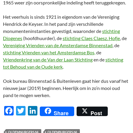
1965 weer zijn oorspronkelijke indeling heeft teruggekregen.
Het veerhuis is sinds 1921 in eigendom van de Vereniging
Hendrick de Keyser. In het pand zijn verschillende
monumenteninstanties gevestigd, waaronder de
stichting
Diogenes
(hoofdhuurder), de
stichting Claes Claesz. Hofje
, de
Vereniging Vrienden van de Amsterdamse Binnenstad
, de
stichting Vrienden van het Amsterdamse Bos,
de
Vriendenkring van de Van der Laan Stichting
en de
stichting
tot Behoud van de Oude kerk
.
Ook bureau Binnenstad & Buitenleven gaat hier dus vanaf het
nieuwe jaar (2019) beginnen. Heerlijk om in zo’n mooi oud
pand te mogen werken.
F
T
Li
Share
Post
ac
w
n
e
itt
k
OLDEMNURGERS.NL
OLDENBURGERS.NL