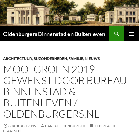
Zoeken
Oldenburgers Binnenstad en Buitenleven
SPRING
PRIMAI
NAAR
MENU
INHOUD
ARCHITECTUUR
,
BIJZONDERHEDEN
,
FAMILIE
,
NIEUWS
MOOI GROEN 2019
GEWENST DOOR BUREAU
BINNENSTAD &
BUITENLEVEN /
OLDENBURGERS.NL
8 JANUARI 2019
CARLA OLDENBURGER
EEN REACTIE
PLAATSEN