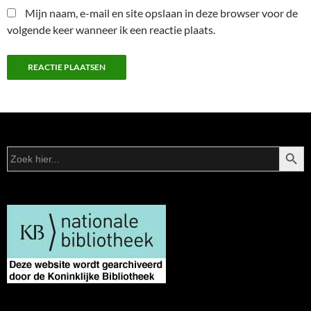
Mijn naam, e-mail en site opslaan in deze browser voor de
volgende keer wanneer ik een reactie plaats.
ZOEKK
Zoek
naar: