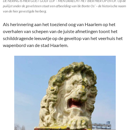
DE NERING IS HIER GOET GODT LOF – MEN DRAECHT HET BIER HIER OP EN OF. Op de
puilijst onder de gevelsteen staat een afbeelding van ‘de Bonte Os’ – de historische naam
van de hier gevestigde herberg.
Als herinnering aan het toeziend oog van Haarlem op het
overhalen van schepen van de juiste afmetingen toont het
schilddragende leeuwtje op de geveltop van het veerhuis het
wapenbord van de stad Haarlem.