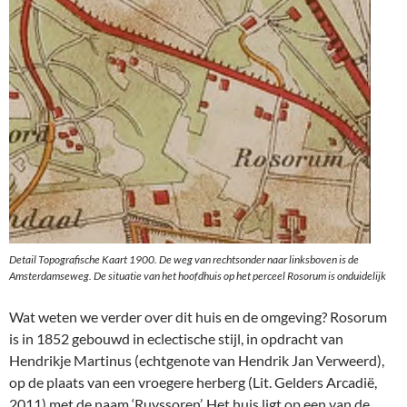
Detail Topografische Kaart 1900. De weg van rechtsonder naar linksboven is de
Amsterdamseweg. De situatie van het hoofdhuis op het perceel Rosorum is onduidelijk
Wat weten we verder over dit huis en de omgeving? Rosorum
is in 1852 gebouwd in eclectische stijl, in opdracht van
Hendrikje Martinus (echtgenote van Hendrik Jan Verweerd),
op de plaats van een vroegere herberg (Lit. Gelders Arcadië,
2011) met de naam ‘Ruyssoren’. Het huis ligt op een van de