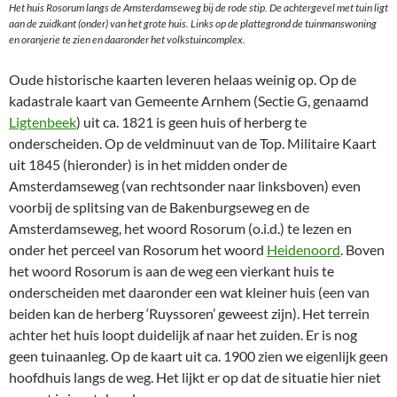
Het huis Rosorum langs de Amsterdamseweg bij de rode stip. De achtergevel met tuin ligt
aan de zuidkant (onder) van het grote huis. Links op de plattegrond de tuinmanswoning
en oranjerie te zien en daaronder het volkstuincomplex.
Oude historische kaarten leveren helaas weinig op. Op de
kadastrale kaart van Gemeente Arnhem (Sectie G, genaamd
Ligtenbeek
) uit ca. 1821 is geen huis of herberg te
onderscheiden. Op de veldminuut van de Top. Militaire Kaart
uit 1845 (hieronder) is in het midden onder de
Amsterdamseweg (van rechtsonder naar linksboven) even
voorbij de splitsing van de Bakenburgseweg en de
Amsterdamseweg, het woord Rosorum (o.i.d.) te lezen en
onder het perceel van Rosorum het woord
Heidenoord
. Boven
het woord Rosorum is aan de weg een vierkant huis te
onderscheiden met daaronder een wat kleiner huis (een van
beiden kan de herberg ‘Ruyssoren’ geweest zijn). Het terrein
achter het huis loopt duidelijk af naar het zuiden. Er is nog
geen tuinaanleg. Op de kaart uit ca. 1900 zien we eigenlijk geen
hoofdhuis langs de weg. Het lijkt er op dat de situatie hier niet