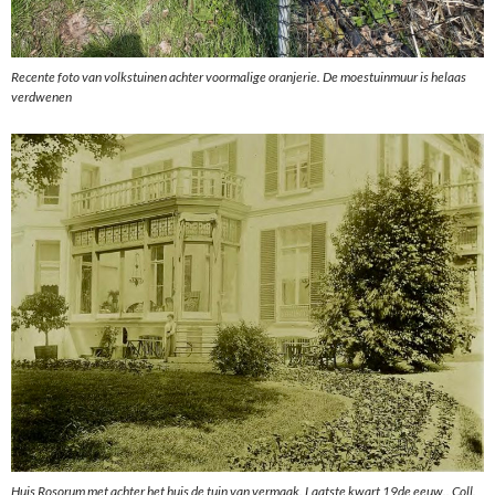
Recente foto van volkstuinen achter voormalige oranjerie. De moestuinmuur is helaas
verdwenen
Huis Rosorum met achter het huis de tuin van vermaak. Laatste kwart 19de eeuw.. Coll.