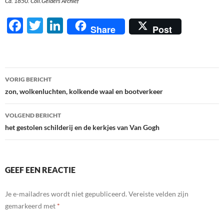
Ca. 1850. Coll.Gelders Archief
F
T
Li
Share
Post
ac
w
n
e
itt
k
b
er
e
Berichtnavigatie
VORIG BERICHT
o
dI
zon, wolkenluchten, kolkende waal en bootverkeer
o
n
VOLGEND BERICHT
k
het gestolen schilderij en de kerkjes van Van Gogh
GEEF EEN REACTIE
Je e-mailadres wordt niet gepubliceerd.
Vereiste velden zijn
gemarkeerd met
*