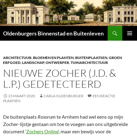
Zoeken
Oldenburgers Binnenstad en Buitenleven
SPRING
PRIMAI
NAAR
MENU
INHOUD
ARCHITECTUUR
,
BLOEMEN EN PLANTEN
,
BUITENPLAATSEN
,
GROEN
ERFGOED
,
LANDSCHAP
,
ONTWERPER
,
TUINARCHITECTUUR
NIEUWE ZOCHER (J.D. &
L.P.) GEDETECTEERD
23 MAART 2020
CARLA OLDENBURGER
EEN REACTIE
PLAATSEN
De buitenplaats
Rosorum
te Arnhem had wel eens op mijn
Zocher-lijstje gestaan om toe te voegen aan ons uitgebreide
document ‘
Zochers Online
‘, maar een bewijs voor de