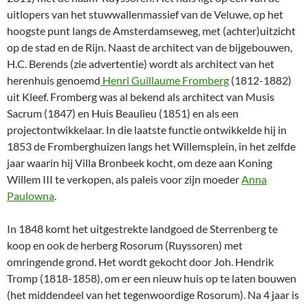
uitlopers van het stuwwallenmassief van de Veluwe, op het
hoogste punt langs de Amsterdamseweg, met (achter)uitzicht
op de stad en de Rijn. Naast de architect van de bijgebouwen,
H.C. Berends (zie advertentie) wordt als architect van het
herenhuis genoemd
Henri Guillaume Fromberg
(1812-1882)
uit Kleef. Fromberg was al bekend als architect van Musis
Sacrum (1847) en Huis Beaulieu (1851) en als een
projectontwikkelaar. In die laatste functie ontwikkelde hij in
1853 de Fromberghuizen langs het Willemsplein, in het zelfde
jaar waarin hij Villa Bronbeek kocht, om deze aan Koning
Willem III te verkopen, als paleis voor zijn moeder
Anna
Paulowna
.
In 1848 komt het uitgestrekte landgoed de Sterrenberg te
koop en ook de herberg Rosorum (Ruyssoren) met
omringende grond. Het wordt gekocht door Joh. Hendrik
Tromp (1818-1858), om er een nieuw huis op te laten bouwen
(het middendeel van het tegenwoordige Rosorum). Na 4 jaar is