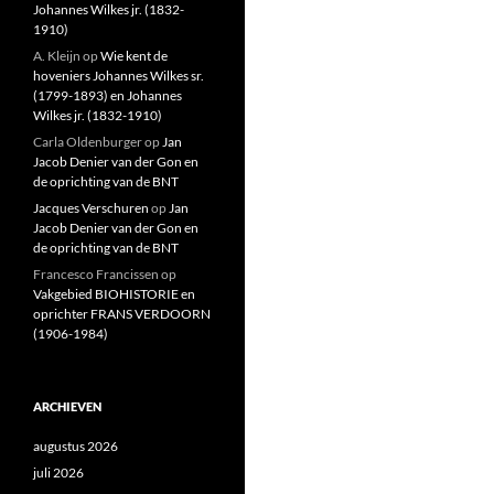
Johannes Wilkes jr. (1832-
1910)
A. Kleijn
op
Wie kent de
hoveniers Johannes Wilkes sr.
(1799-1893) en Johannes
Wilkes jr. (1832-1910)
Carla Oldenburger
op
Jan
Jacob Denier van der Gon en
de oprichting van de BNT
Jacques Verschuren
op
Jan
Jacob Denier van der Gon en
de oprichting van de BNT
Francesco Francissen
op
Vakgebied BIOHISTORIE en
oprichter FRANS VERDOORN
(1906-1984)
ARCHIEVEN
augustus 2026
juli 2026