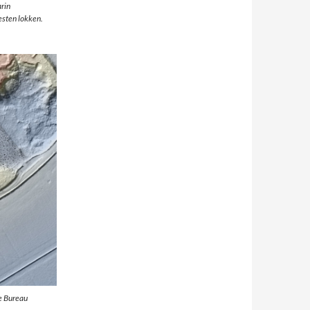
arin
esten lokken.
e Bureau