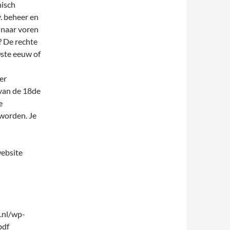
nisch
. beheer en
e naar voren
? De rechte
0ste eeuw of
er
 van de 18de
e
eworden. Je
website
.nl/wp-
pdf