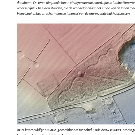
doodloopt. De twee diagonale lanen eindigen aan de noordzijde in kabinetten wa
waarschijnlijk beelden stonden, die de wandelaar naar het einde van de lanen mo
Hoge beukenhagen schermden de lanen af van de omringende hakhoutbossen.
AHN-kaart huidige situatie, gecombineerd met eind-18de eeuwse kaart. Montag