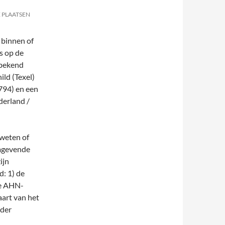
E PLAATSEN
 binnen of
s op de
 bekend
ld (Texel)
1794) en een
erland /
 weten of
omgevende
ijn
d: 1) de
de AHN-
aart van het
nder