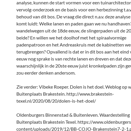
analyse, kunnen de start vormen voor een tuinarchitecto
vervolg-onderzoek en de basis voor een herbezinning t.a.v
behoud van dit bos. De vraag die direct n.a.v. deze analys
komt luidt: Welke lanen en paden gaan we nu handhaven
wandelwegen uit de 18de eeuw, de slingerpaden uit de 2
beide? En willen we het doolhof met het spiraalvormige
padenpatroon en het Andreaskruis met de kabinetten we
terugbrengen? Opvallend is dat er in dit bos aan het eind
eeuw nog sprake is van rechte lanen en dreven en dat dez
waarschijnlijk in de 20ste eeuw juist kronkelpaden zijn g
zou eerder denken andersom.
Zie verder: Vibeke Roeper. Dolen is het doel. Weblog op 
Buitenplaats Brakestein. http://www.brakestein-
texel.nl/2020/08/20/dolen-is-het-doel/
Oldenburgers Binnenstad & Buitenleven. Waardestelling
Buitenplaats Brakestein Texel. https://www.oldenburgers
content/uploads/2019/12/BB-COJO-Brakenstein7-2-1.