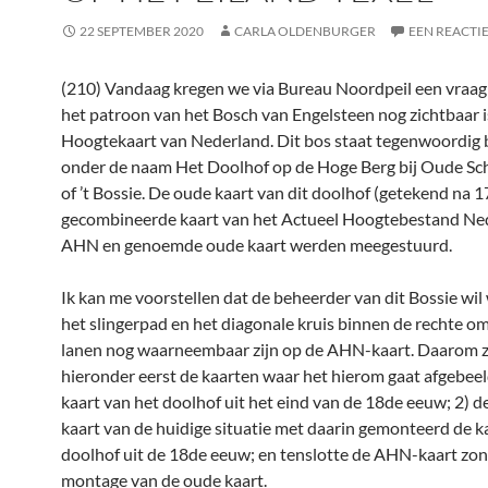
22 SEPTEMBER 2020
CARLA OLDENBURGER
EEN REACTI
(210) Vandaag kregen we via Bureau Noordpeil een vraag
het patroon van het Bosch van Engelsteen nog zichtbaar i
Hoogtekaart van Nederland. Dit bos staat tegenwoordig
onder de naam Het Doolhof op de Hoge Berg bij Oude Schi
of ’t Bossie. De oude kaart van dit doolhof (getekend na 
gecombineerde kaart van het Actueel Hoogtebestand Ned
AHN en genoemde oude kaart werden meegestuurd.
Ik kan me voorstellen dat de beheerder van dit Bossie wil
het slingerpad en het diagonale kruis binnen de rechte 
lanen nog waarneembaar zijn op de AHN-kaart. Daarom z
hieronder eerst de kaarten waar het hierom gaat afgebeel
kaart van het doolhof uit het eind van de 18de eeuw; 2) 
kaart van de huidige situatie met daarin gemonteerd de k
doolhof uit de 18de eeuw; en tenslotte de AHN-kaart zo
montage van de oude kaart.