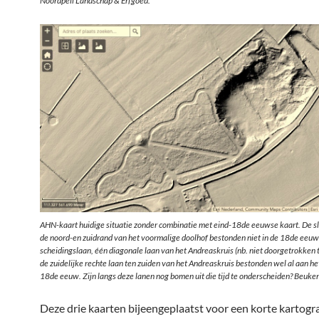
Noordpeil Landschap & Erfgoed.
AHN-kaart huidige situatie zonder combinatie met eind-18de eeuwse kaart. De s
de noord-en zuidrand van het voormalige doolhof bestonden niet in de 18de eeuw
scheidingslaan, één diagonale laan van het Andreaskruis (nb. niet doorgetrokken t
de zuidelijke rechte laan ten zuiden van het Andreaskruis bestonden wel al aan he
18de eeuw. Zijn langs deze lanen nog bomen uit die tijd te onderscheiden? Beuken
Deze drie kaarten bijeengeplaatst voor een korte kartogr