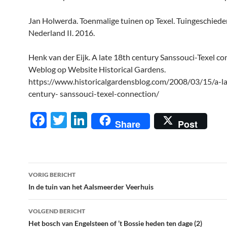
Jan Holwerda. Toenmalige tuinen op Texel. Tuingeschieden
Nederland II. 2016.
Henk van der Eijk. A late 18th century Sanssouci-Texel c
Weblog op Website Historical Gardens.
https://www.historicalgardensblog.com/2008/03/15/a-l
century- sanssouci-texel-connection/
F
T
Li
Share
Post
ac
w
n
e
itt
k
b
er
e
Berichtnavigatie
VORIG BERICHT
o
dI
In de tuin van het Aalsmeerder Veerhuis
o
n
VOLGEND BERICHT
k
Het bosch van Engelsteen of ’t Bossie heden ten dage (2)