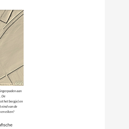
lingerpaden aan
. De
ot het bergje) en
t eind van de
 en eiken?
afische