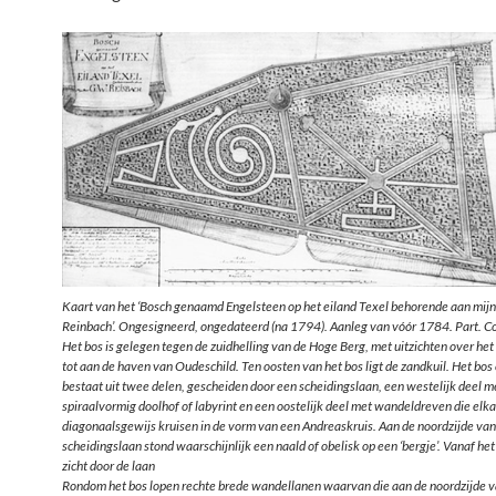
Kaart van het ‘Bosch genaamd Engelsteen op het eiland Texel behorende aan mij
Reinbach’. Ongesigneerd, ongedateerd (na 1794). Aanleg van vóór 1784. Part. Co
Het bos is gelegen tegen de zuidhelling van de Hoge Berg, met uitzichten over het
tot aan de haven van Oudeschild. Ten oosten van het bos ligt de zandkuil. Het bos
bestaat uit twee delen, gescheiden door een scheidingslaan, een westelijk deel m
spiraalvormig doolhof of labyrint en een oostelijk deel met wandeldreven die elk
diagonaalsgewijs kruisen in de vorm van een Andreaskruis. Aan de noordzijde van
scheidingslaan stond waarschijnlijk een naald of obelisk op een ‘bergje’. Vanaf he
zicht door de laan
Rondom het bos lopen rechte brede wandellanen waarvan die aan de noordzijde v