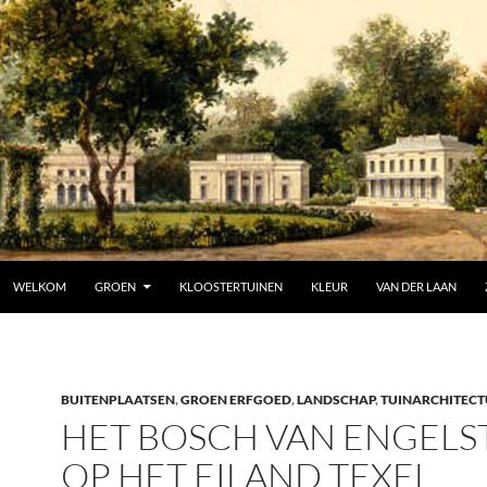
SPRING NAAR INHOUD
WELKOM
GROEN
KLOOSTERTUINEN
KLEUR
VAN DER LAAN
BUITENPLAATSEN
,
GROEN ERFGOED
,
LANDSCHAP
,
TUINARCHITEC
HET BOSCH VAN ENGELS
OP HET EILAND TEXEL