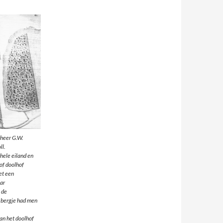
nheer G.W.
ll.
 hele eiland en
 of doolhof
et een
aar
 de
t bergje had men
an het doolhof