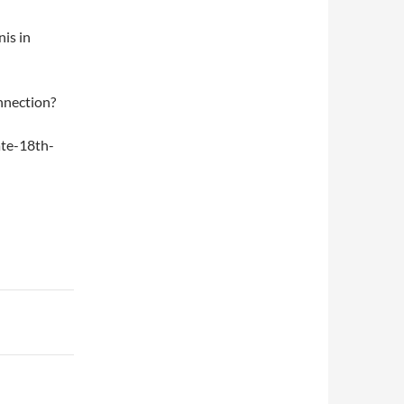
is in
onnection?
ate-18th-