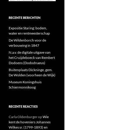
RECENTE BERICHTEN
Expositie Staring: bodem,
water en rentmeesterschap
De Wildenborch voor de
verbouwing in 1847
N.a.v. de digitale uitgave van
het Cruijdeboeck van Rembert
Dodoens (Dododnaeus)
Buitenplaats Dickninge, gem.
De Wolden (voorheen de Wijk)
Museum Koningshuis
Schiermonnikoog
RECENTE REACTIES
Carla Oldenburger
op
Wie
kent de hoveniers Johannes
Wilkes sr. (1799-1893) en