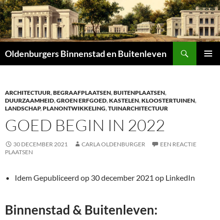
Zoeken
Oldenburgers Binnenstad en Buitenleven
SPRING
PRIMAI
NAAR
MENU
INHOUD
ARCHITECTUUR
,
BEGRAAFPLAATSEN
,
BUITENPLAATSEN
,
DUURZAAMHEID
,
GROEN ERFGOED
,
KASTELEN
,
KLOOSTERTUINEN
,
LANDSCHAP
,
PLANONTWIKKELING
,
TUINARCHITECTUUR
GOED BEGIN IN 2022
30 DECEMBER 2021
CARLA OLDENBURGER
EEN REACTIE
PLAATSEN
Idem Gepubliceerd op 30 december 2021 op LinkedIn
Binnenstad & Buitenleven: