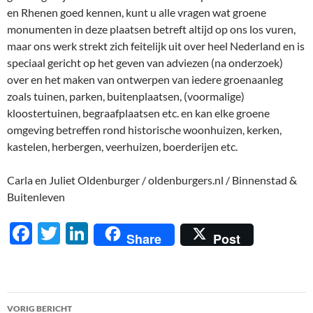
en Rhenen goed kennen, kunt u alle vragen wat groene
monumenten in deze plaatsen betreft altijd op ons los vuren,
maar ons werk strekt zich feitelijk uit over heel Nederland en is
speciaal gericht op het geven van adviezen (na onderzoek)
over en het maken van ontwerpen van iedere groenaanleg
zoals tuinen, parken, buitenplaatsen, (voormalige)
kloostertuinen, begraafplaatsen etc. en kan elke groene
omgeving betreffen rond historische woonhuizen, kerken,
kastelen, herbergen, veerhuizen, boerderijen etc.
Carla en Juliet Oldenburger / oldenburgers.nl / Binnenstad &
Buitenleven
F
T
Li
Share
Post
ac
w
n
e
itt
k
b
er
e
Berichtnavigatie
VORIG BERICHT