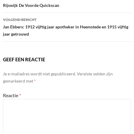
o
dI
Rijswijk De Voorde Quickscan
o
n
VOLGEND BERICHT
k
Jan Ebbers: 1912 vijftig jaar apotheker in Heemstede en 1915 vijftig
jaar getrouwd
GEEF EEN REACTIE
Je e-mailadres wordt niet gepubliceerd.
Vereiste velden zijn
gemarkeerd met
*
Reactie
*