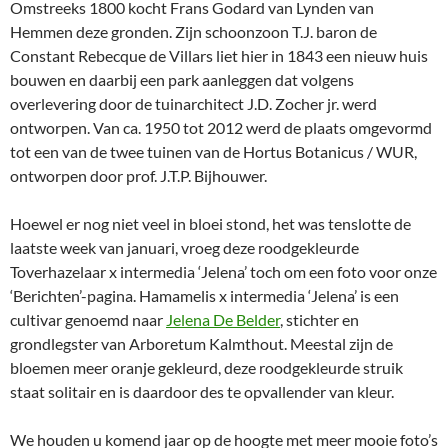
Omstreeks 1800 kocht Frans Godard van Lynden van
Hemmen deze gronden. Zijn schoonzoon T.J. baron de
Constant Rebecque de Villars liet hier in 1843 een nieuw huis
bouwen en daarbij een park aanleggen dat volgens
overlevering door de tuinarchitect J.D. Zocher jr. werd
ontworpen. Van ca. 1950 tot 2012 werd de plaats omgevormd
tot een van de twee tuinen van de Hortus Botanicus / WUR,
ontworpen door prof. J.T.P. Bijhouwer.
Hoewel er nog niet veel in bloei stond, het was tenslotte de
laatste week van januari, vroeg deze roodgekleurde
Toverhazelaar x intermedia ‘Jelena’ toch om een foto voor onze
‘Berichten’-pagina. Hamamelis x intermedia ‘Jelena’ is een
cultivar genoemd naar
Jelena De Belder
, stichter en
grondlegster van Arboretum Kalmthout. Meestal zijn de
bloemen meer oranje gekleurd, deze roodgekleurde struik
staat solitair en is daardoor des te opvallender van kleur.
We houden u komend jaar op de hoogte met meer mooie foto’s