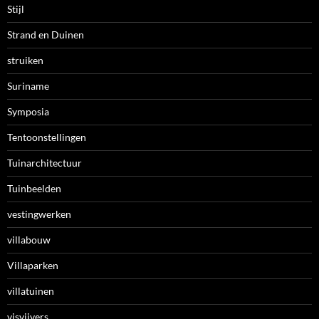
Stijl
Strand en Duinen
struiken
Suriname
Symposia
Tentoonstellingen
Tuinarchitectuur
Tuinbeelden
vestingwerken
villabouw
Villaparken
villatuinen
visvijvers