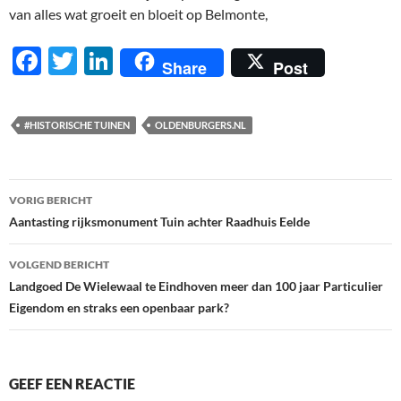
van alles wat groeit en bloeit op Belmonte,
F
T
Li
Share
Post
ac
w
n
e
itt
k
#HISTORISCHE TUINEN
OLDENBURGERS.NL
b
er
e
o
dI
Berichtnavigatie
o
n
VORIG BERICHT
Aantasting rijksmonument Tuin achter Raadhuis Eelde
k
VOLGEND BERICHT
Landgoed De Wielewaal te Eindhoven meer dan 100 jaar Particulier
Eigendom en straks een openbaar park?
GEEF EEN REACTIE