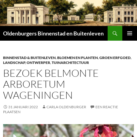
Zoeken
Oldenburgers Binnenstad en Buitenleven
SPRING
PRIMAI
NAAR
MENU
INHOUD
BINNENSTAD & BUITENLEVEN
,
BLOEMEN EN PLANTEN
,
GROEN ERFGOED
,
LANDSCHAP
,
ONTWERPER
,
TUINARCHITECTUUR
BEZOEK BELMONTE
ARBORETUM
WAGENINGEN
31 JANUARI 2022
CARLA OLDENBURGER
EEN REACTIE
PLAATSEN