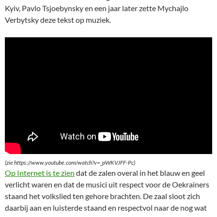
Kyiv, Pavlo Tsjoebynsky en een jaar later zette Mychajlo
Verbytsky deze tekst op muziek.
(zie https://www.youtube.com/watch?v=_pWKVJFF-Pc)
Op Internet is te zien
dat de zalen overal in het blauw en geel
verlicht waren en dat de musici uit respect voor de Oekrainers
staand het volkslied ten gehore brachten. De zaal sloot zich
daarbij aan en luisterde staand en respectvol naar de nog wat