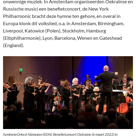
onwennige muziek. In Amsterdam organiseerden Oekraïnse en
Russische musici een benefietconcert, de New York
Philharmonic bracht deze hymne ten gehore, en overal in
Europa klonk dit volkslied, o.a. in Amsterdam, Birmingham,
Liverpool, Katowice (Polen), Stockholm, Hamburg
(Elbphilharmonie), Lyon, Barcelona, Wenen en Gateshead
(England).
SymfonieOrkest Nijmegen (SON). Benefietconcert Oekraïne (6 maart 2022) in