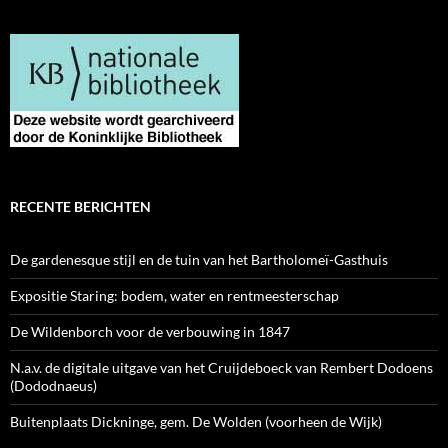
RECENTE BERICHTEN
De gardenesque stijl en de tuin van het Bartholomeï-Gasthuis
Expositie Staring: bodem, water en rentmeesterschap
De Wildenborch voor de verbouwing in 1847
N.a.v. de digitale uitgave van het Cruijdeboeck van Rembert Dodoens
(Dododnaeus)
Buitenplaats Dickninge, gem. De Wolden (voorheen de Wijk)