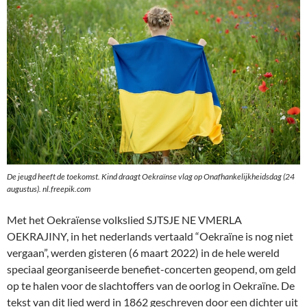
De jeugd heeft de toekomst. Kind draagt Oekraïnse vlag op Onafhankelijkheidsdag (24
augustus). nl.freepik.com
Met het Oekraïense volkslied SJTSJE NE VMERLA
OEKRAJINY, in het nederlands vertaald “Oekraïne is nog niet
vergaan”, werden gisteren (6 maart 2022) in de hele wereld
speciaal georganiseerde benefiet-concerten geopend, om geld
op te halen voor de slachtoffers van de oorlog in Oekraïne. De
tekst van dit lied werd in 1862 geschreven door een dichter uit