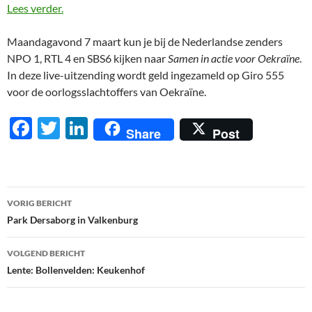
Lees verder.
Maandagavond 7 maart kun je bij de Nederlandse zenders
NPO 1, RTL 4 en SBS6 kijken naar
Samen in actie voor Oekraïne
.
In deze live-uitzending wordt geld ingezameld op Giro 555
voor de oorlogsslachtoffers van Oekraïne.
F
T
Li
Share
Post
ac
w
n
e
itt
k
b
er
e
Berichtnavigatie
VORIG BERICHT
o
dI
Park Dersaborg in Valkenburg
o
n
VOLGEND BERICHT
k
Lente: Bollenvelden: Keukenhof