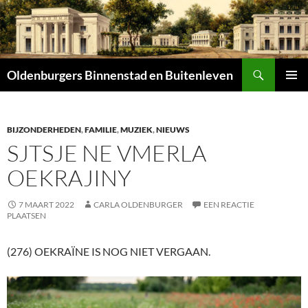
Zoeken
Oldenburgers Binnenstad en Buitenleven
SPRING
PRIMAI
NAAR
MENU
INHOUD
BIJZONDERHEDEN
,
FAMILIE
,
MUZIEK
,
NIEUWS
SJTSJE NE VMERLA
OEKRAJINY
7 MAART 2022
CARLA OLDENBURGER
EEN REACTIE
PLAATSEN
(276) OEKRAÏNE IS NOG NIET VERGAAN.