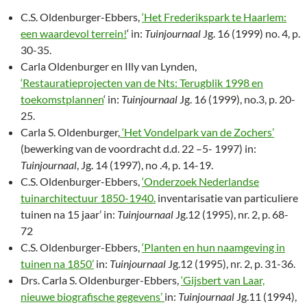
C.S. Oldenburger-Ebbers,
‘Het Frederikspark te Haarlem:
een waardevol terrein!
‘ in:
Tuinjournaal
Jg. 16 (1999) no. 4, p.
30-35.
Carla Oldenburger en Illy van Lynden,
‘Restauratieprojecten van de Nts: Terugblik 1998 en
toekomstplannen
‘ in:
Tuinjournaal
Jg. 16 (1999), no.3, p. 20-
25.
Carla S. Oldenburger,
‘Het Vondelpark van de Zochers’
(bewerking van de voordracht d.d. 22 –5- 1997) in:
Tuinjournaal
, Jg. 14 (1997), no .4, p. 14-19.
C.S. Oldenburger-Ebbers,
‘Onderzoek Nederlandse
tuinarchitectuur 1850-1940.
inventarisatie van particuliere
tuinen na 15 jaar’ in:
Tuinjournaal
Jg.12 (1995), nr. 2, p. 68-
72
C.S. Oldenburger-Ebbers,
‘Planten en hun naamgeving in
tuinen na 1850’
in:
Tuinjournaal
Jg.12 (1995), nr. 2, p. 31-36.
Drs. Carla S. Oldenburger-Ebbers,
‘Gijsbert van Laar,
nieuwe biografische gegevens’
in:
Tuinjournaal
Jg.11 (1994),