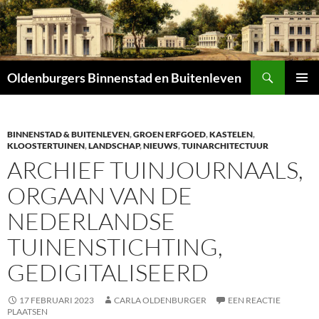
Zoeken
Oldenburgers Binnenstad en Buitenleven
SPRING
PRIMAI
NAAR
MENU
INHOUD
BINNENSTAD & BUITENLEVEN
,
GROEN ERFGOED
,
KASTELEN
,
KLOOSTERTUINEN
,
LANDSCHAP
,
NIEUWS
,
TUINARCHITECTUUR
ARCHIEF TUINJOURNAALS,
ORGAAN VAN DE
NEDERLANDSE
TUINENSTICHTING,
GEDIGITALISEERD
17 FEBRUARI 2023
CARLA OLDENBURGER
EEN REACTIE
PLAATSEN