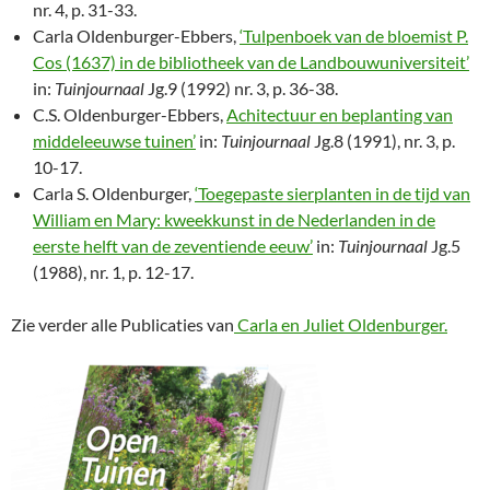
nr. 4, p. 31-33.
Carla Oldenburger-Ebbers,
‘Tulpenboek van de bloemist P.
Cos (1637) in de bibliotheek van de Landbouwuniversiteit’
in:
Tuinjournaal
Jg.9 (1992) nr. 3, p. 36-38.
C.S. Oldenburger-Ebbers,
Achitectuur en beplanting van
middeleeuwse tuinen’
in:
Tuinjournaal
Jg.8 (1991), nr. 3, p.
10-17.
Carla S. Oldenburger,
‘Toegepaste sierplanten in de tijd van
William en Mary: kweekkunst in de Nederlanden in de
eerste helft van de zeventiende eeuw’
in:
Tuinjournaal
Jg.5
(1988), nr. 1, p. 12-17.
Zie verder alle Publicaties van
Carla en Juliet Oldenburger.