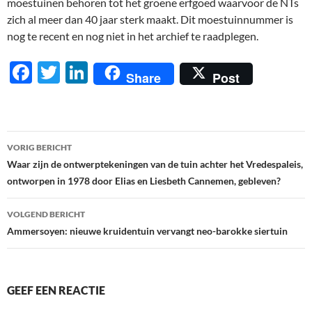
moestuinen behoren tot het groene erfgoed waarvoor de NTs
zich al meer dan 40 jaar sterk maakt. Dit moestuinnummer is
nog te recent en nog niet in het archief te raadplegen.
F
T
Li
Share
Post
ac
w
n
e
itt
k
b
er
e
Berichtnavigatie
VORIG BERICHT
o
dI
Waar zijn de ontwerptekeningen van de tuin achter het Vredespaleis,
o
n
ontworpen in 1978 door Elias en Liesbeth Cannemen, gebleven?
k
VOLGEND BERICHT
Ammersoyen: nieuwe kruidentuin vervangt neo-barokke siertuin
GEEF EEN REACTIE