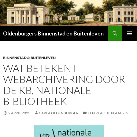
Zoeken
Oldenburgers Binnenstad en Buitenleven
SPRING
PRIMAI
NAAR
MENU
INHOUD
BINNENSTAD & BUITENLEVEN
WAT BETEKENT
WEBARCHIVERING DOOR
DE KB, NATIONALE
BIBLIOTHEEK
2 APRIL 2023
CARLA OLDENBURGER
EEN REACTIE PLAATSEN