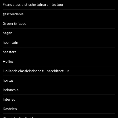
Frans classicistische tuinarchitectuur
geschiedenis
Groen Erfgoed
hagen
heemtuin
heesters
Hofjes
Hollands classicistische tuinarchitectuur
hortus
Indonesia
Interieur
Kastelen