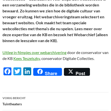
een verzameling websites die in de bibliotheek worden
bewaard. Zo kunnen we zien hoe de digitale cultuur van
vroeger eruitzag. Het webarchiveringsteam selecteert en
bewaart websites. Ook maakt het team speciale
webcollecties met thema’s die nu spelen. Lees meer over
deze expertise van de KB en bezoek het Webarchief (alleen
binnen de leeszalen van de KB).
Uitleg in filmpjes over webarchivering
door de conservator van
de KB
Kees Teszelszky
, conservator Digitale Collecties.
F
T
Li
Share
Post
ac
w
n
e
itt
k
b
er
e
Berichtnavigatie
VORIG BERICHT
o
dI
Tuintheaters
o
n