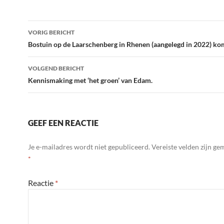
e
itt
k
b
er
e
Berichtnavigatie
VORIG BERICHT
o
dI
Bostuin op de Laarschenberg in Rhenen (aangelegd in 2022) kom
o
n
VOLGEND BERICHT
k
Kennismaking met ‘het groen’ van Edam.
GEEF EEN REACTIE
Je e-mailadres wordt niet gepubliceerd.
Vereiste velden zijn g
*
Reactie
*