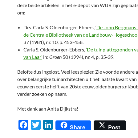
deze beide artikelen in het e-depot van WUR zijn geplaats
om:
Drs. Carla S. Oldenburger-Ebbers, ‘
De John Bergmans-C
de Centrale Bibliotheek van de Landbouw-Hogeschool
37 (1981), nr. 10, p. 453-458.
Carla S. Oldenburger-Ebbers, ‘
De tuinplattegronden va
van Laar’
in:
Groen
50 (1994), nr. 4, p. 35-39.
Belofte dus ingelost. Veel leesplezier. Zie voor de andere 
over belangrijke tuinarchitecten uit het laatste kwart va
eeuw en eerste helft van 20ste eeuw, oldenburgers.nl/publ
verder zoeken op naam.
Met dank aan Anita Dijkstra!
F
T
Li
Share
Post
ac
w
n