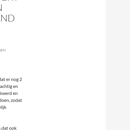
N
AND
SEN
dat er nog 2
tachtig en
iseerd en
 doen, zodat
lijk
n dat ook