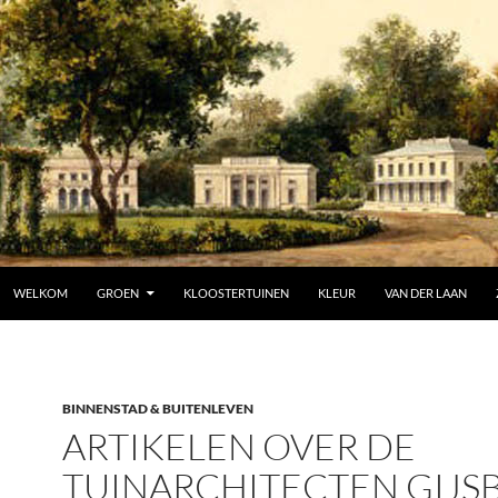
SPRING NAAR INHOUD
WELKOM
GROEN
KLOOSTERTUINEN
KLEUR
VAN DER LAAN
BINNENSTAD & BUITENLEVEN
ARTIKELEN OVER DE
TUINARCHITECTEN GIJS