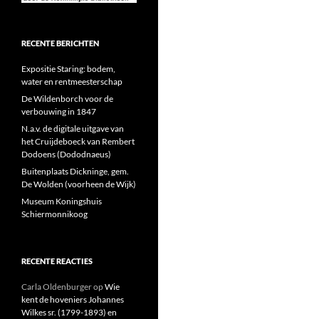
RECENTE BERICHTEN
Expositie Staring: bodem,
water en rentmeesterschap
De Wildenborch voor de
verbouwing in 1847
N.a.v. de digitale uitgave van
het Cruijdeboeck van Rembert
Dodoens (Dododnaeus)
Buitenplaats Dickninge, gem.
De Wolden (voorheen de Wijk)
Museum Koningshuis
Schiermonnikoog
RECENTE REACTIES
Carla Oldenburger
op
Wie
kent de hoveniers Johannes
Wilkes sr. (1799-1893) en