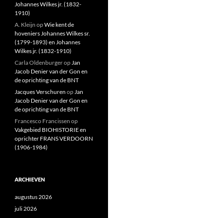
Johannes Wilkes jr. (1832-
1910)
A. Kleijn
op
Wie kent de
hoveniers Johannes Wilkes sr.
(1799-1893) en Johannes
Wilkes jr. (1832-1910)
Carla Oldenburger
op
Jan
Jacob Denier van der Gon en
de oprichting van de BNT
Jacques Verschuren
op
Jan
Jacob Denier van der Gon en
de oprichting van de BNT
Francesco Francissen
op
Vakgebied BIOHISTORIE en
oprichter FRANS VERDOORN
(1906-1984)
ARCHIEVEN
augustus 2026
juli 2026