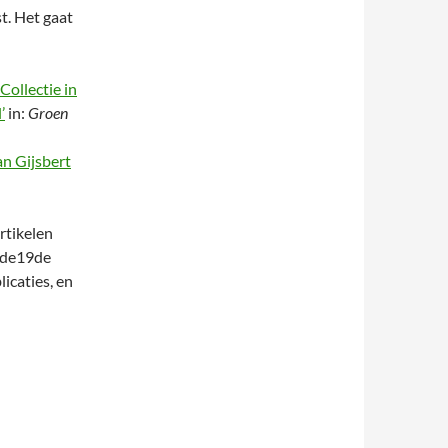
t. Het gaat
ollectie in
’
in:
Groen
n Gijsbert
artikelen
n de19de
icaties, en