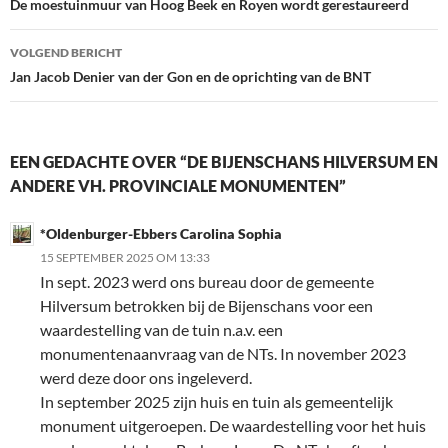
o
dI
De moestuinmuur van Hoog Beek en Royen wordt gerestaureerd
o
n
VOLGEND BERICHT
k
Jan Jacob Denier van der Gon en de oprichting van de BNT
EEN GEDACHTE OVER “DE BIJENSCHANS HILVERSUM EN
ANDERE VH. PROVINCIALE MONUMENTEN”
*Oldenburger-Ebbers Carolina Sophia
15 SEPTEMBER 2025 OM 13:33
In sept. 2023 werd ons bureau door de gemeente
Hilversum betrokken bij de Bijenschans voor een
waardestelling van de tuin n.a.v. een
monumentenaanvraag van de NTs. In november 2023
werd deze door ons ingeleverd.
In september 2025 zijn huis en tuin als gemeentelijk
monument uitgeroepen. De waardestelling voor het huis