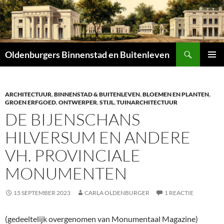
Zoeken
Oldenburgers Binnenstad en Buitenleven
SPRING
PRIMAI
NAAR
MENU
INHOUD
ARCHITECTUUR
,
BINNENSTAD & BUITENLEVEN
,
BLOEMEN EN PLANTEN
,
GROEN ERFGOED
,
ONTWERPER
,
STIJL
,
TUINARCHITECTUUR
DE BIJENSCHANS
HILVERSUM EN ANDERE
VH. PROVINCIALE
MONUMENTEN
15 SEPTEMBER 2023
CARLA OLDENBURGER
1 REACTIE
(gedeeltelijk overgenomen van Monumentaal Magazine)