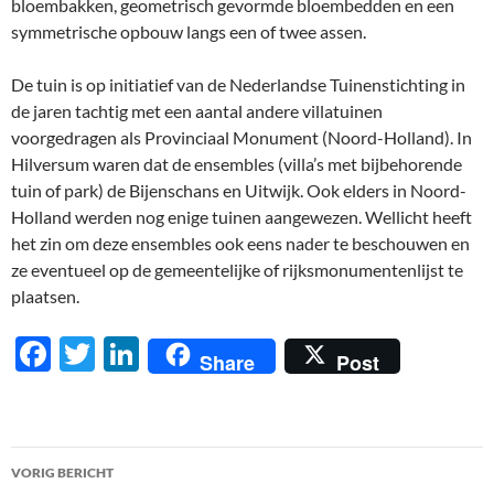
bloembakken, geometrisch gevormde bloembedden en een
symmetrische opbouw langs een of twee assen.
De tuin is op initiatief van de Nederlandse Tuinenstichting in
de jaren tachtig met een aantal andere villatuinen
voorgedragen als Provinciaal Monument (Noord-Holland). In
Hilversum waren dat de ensembles (villa’s met bijbehorende
tuin of park) de Bijenschans en Uitwijk. Ook elders in Noord-
Holland werden nog enige tuinen aangewezen. Wellicht heeft
het zin om deze ensembles ook eens nader te beschouwen en
ze eventueel op de gemeentelijke of rijksmonumentenlijst te
plaatsen.
F
T
Li
Share
Post
ac
w
n
e
itt
k
b
er
e
Berichtnavigatie
VORIG BERICHT