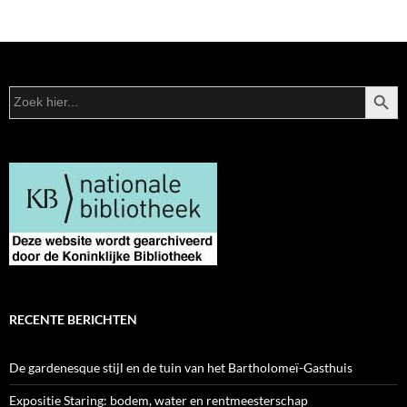
ZOEKK
Zoek
naar:
RECENTE BERICHTEN
De gardenesque stijl en de tuin van het Bartholomeï-Gasthuis
Expositie Staring: bodem, water en rentmeesterschap