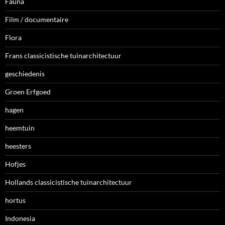
Fauna
Film / documentaire
Flora
Frans classicistische tuinarchitectuur
geschiedenis
Groen Erfgoed
hagen
heemtuin
heesters
Hofjes
Hollands classicistische tuinarchitectuur
hortus
Indonesia