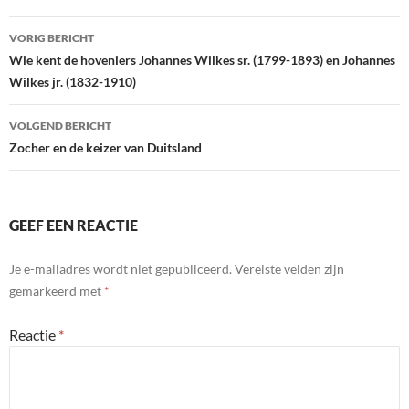
b
er
e
Berichtnavigatie
VORIG BERICHT
o
dI
Wie kent de hoveniers Johannes Wilkes sr. (1799-1893) en Johannes
o
n
Wilkes jr. (1832-1910)
k
VOLGEND BERICHT
Zocher en de keizer van Duitsland
GEEF EEN REACTIE
Je e-mailadres wordt niet gepubliceerd.
Vereiste velden zijn
gemarkeerd met
*
Reactie
*