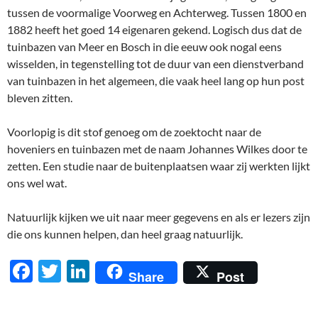
tussen de voormalige Voorweg en Achterweg. Tussen 1800 en
1882 heeft het goed 14 eigenaren gekend. Logisch dus dat de
tuinbazen van Meer en Bosch in die eeuw ook nogal eens
wisselden, in tegenstelling tot de duur van een dienstverband
van tuinbazen in het algemeen, die vaak heel lang op hun post
bleven zitten.
Voorlopig is dit stof genoeg om de zoektocht naar de
hoveniers en tuinbazen met de naam Johannes Wilkes door te
zetten. Een studie naar de buitenplaatsen waar zij werkten lijkt
ons wel wat.
Natuurlijk kijken we uit naar meer gegevens en als er lezers zijn
die ons kunnen helpen, dan heel graag natuurlijk.
F
T
Li
Share
Post
ac
w
n
e
itt
k