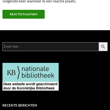
volgende keer wanneer ik een reactie plaats.
ZOEKK
Zoek
naar:
RECENTE BERICHTEN