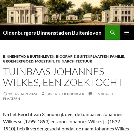
Zoeken
Oldenburgers Binnenstad en Buitenleven
SPRING
PRIMAI
NAAR
MENU
INHOUD
BINNENSTAD & BUITENLEVEN
,
BIOGRAFIE
,
BUITENPLAATSEN
,
FAMILIE
,
GROEN ERFGOED
,
MOESTUIN
,
TUINARCHITECTUUR
TUINBAAS JOHANNES
WILKES, EEN ZOEKTOCHT
15 JANUARI 2024
CARLA OLDENBURGER
EEN REACTIE
PLAATSEN
Na het Bericht van 3 januari jl. over de tuinbazen Johannes
Wilkes sr. (1799-1893) en zoon Johannes Wilkes jr. (1832-
1910), heb ik verder gezocht omdat de naam Johannes Wilkes