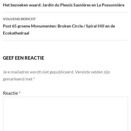
o
dI
Het bezoeken waard: Jardin du Plessis Sasnières en La Possonnière
o
n
VOLGEND BERICHT
k
Post 65 groene Monumenten: Broken Circle / Spiral Hill en de
Ecokathedraal
GEEF EEN REACTIE
Je e-mailadres wordt niet gepubliceerd.
Vereiste velden zijn
gemarkeerd met
*
Reactie
*