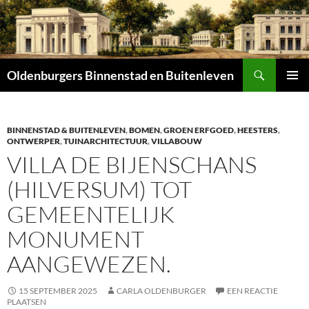
Zoeken
Oldenburgers Binnenstad en Buitenleven
SPRING
PRIMAI
NAAR
MENU
INHOUD
BINNENSTAD & BUITENLEVEN
,
BOMEN
,
GROEN ERFGOED
,
HEESTERS
,
ONTWERPER
,
TUINARCHITECTUUR
,
VILLABOUW
VILLA DE BIJENSCHANS
(HILVERSUM) TOT
GEMEENTELIJK
MONUMENT
AANGEWEZEN.
15 SEPTEMBER 2025
CARLA OLDENBURGER
EEN REACTIE
PLAATSEN