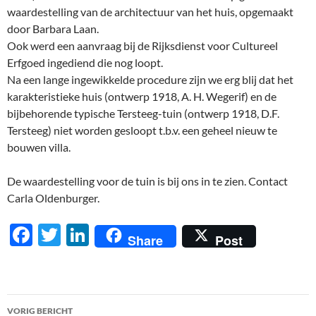
waardestelling van de architectuur van het huis, opgemaakt
door Barbara Laan.
Ook werd een aanvraag bij de Rijksdienst voor Cultureel
Erfgoed ingediend die nog loopt.
Na een lange ingewikkelde procedure zijn we erg blij dat het
karakteristieke huis (ontwerp 1918, A. H. Wegerif) en de
bijbehorende typische Tersteeg-tuin (ontwerp 1918, D.F.
Tersteeg) niet worden gesloopt t.b.v. een geheel nieuw te
bouwen villa.
De waardestelling voor de tuin is bij ons in te zien. Contact
Carla Oldenburger.
F
T
Li
Share
Post
ac
w
n
e
itt
k
b
er
e
Berichtnavigatie
VORIG BERICHT