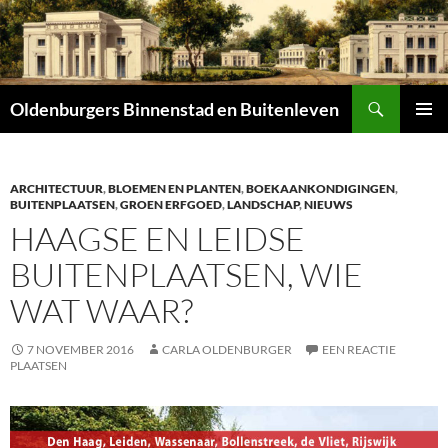
Zoeken
Oldenburgers Binnenstad en Buitenleven
SPRING
PRIMAI
NAAR
MENU
INHOUD
ARCHITECTUUR
,
BLOEMEN EN PLANTEN
,
BOEKAANKONDIGINGEN
,
BUITENPLAATSEN
,
GROEN ERFGOED
,
LANDSCHAP
,
NIEUWS
HAAGSE EN LEIDSE
BUITENPLAATSEN, WIE
WAT WAAR?
7 NOVEMBER 2016
CARLA OLDENBURGER
EEN REACTIE
PLAATSEN