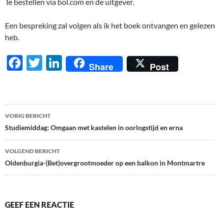
Te bestellen via bol.com en de uitgever.
Een bespreking zal volgen als ik het boek ontvangen en gelezen
heb.
F
T
Li
Share
Post
ac
w
n
e
itt
k
b
er
e
Berichtnavigatie
VORIG BERICHT
o
dI
Studiemiddag: Omgaan met kastelen in oorlogstijd en erna
o
n
VOLGEND BERICHT
k
Oldenburgia-(Bet)overgrootmoeder op een balkon in Montmartre
GEEF EEN REACTIE