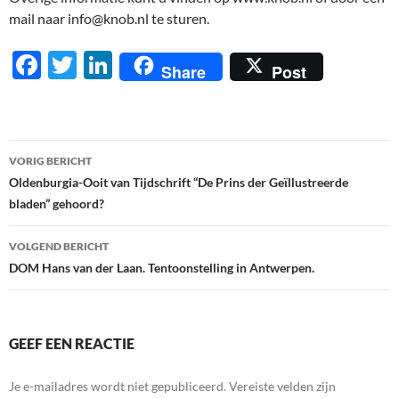
mail naar info@knob.nl te sturen.
F
T
Li
Share
Post
ac
w
n
e
itt
k
b
er
e
Berichtnavigatie
VORIG BERICHT
o
dI
Oldenburgia-Ooit van Tijdschrift “De Prins der Geïllustreerde
o
n
bladen” gehoord?
k
VOLGEND BERICHT
DOM Hans van der Laan. Tentoonstelling in Antwerpen.
GEEF EEN REACTIE
Je e-mailadres wordt niet gepubliceerd.
Vereiste velden zijn