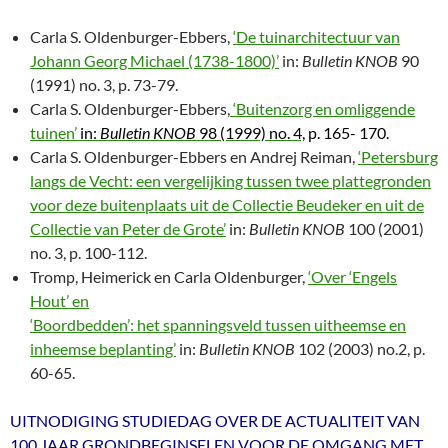
Carla S. Oldenburger-Ebbers,
‘De tuinarchitectuur van
Johann Georg Michael (1738-1800)’
in:
Bulletin KNOB
90
(1991) no. 3, p. 73-79.
Carla S. Oldenburger-Ebbers,
‘Buitenzorg en omliggende
tuinen’
in:
Bulletin KNOB
98 (1999) no. 4,
p. 165- 170.
Carla S. Oldenburger-Ebbers en Andrej Reiman,
‘Petersburg
langs de Vecht: een vergelijking tussen twee plattegronden
voor deze buitenplaats uit de Collectie Beudeker en uit de
Collectie van Peter de Grote’
in:
Bulletin KNOB
100 (2001)
no. 3, p. 100-112.
Tromp, Heimerick en Carla Oldenburger,
‘Over ‘Engels
Hout’ en
‘Boordbedden’: het spanningsveld tussen uitheemse en
inheemse beplanting’
in:
Bulletin KNOB
102 (2003) no.2, p.
60-65.
UITNODIGING STUDIEDAG OVER DE ACTUALITEIT VAN
100 JAAR GRONDBEGINSELEN VOOR DE OMGANG MET