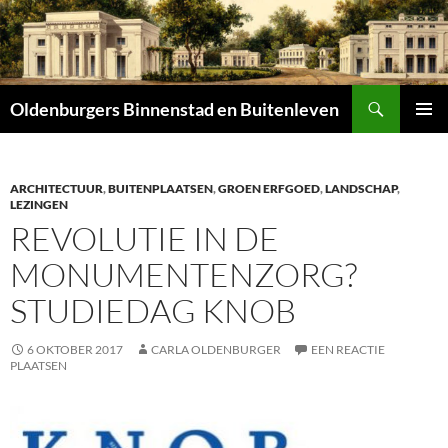
Zoeken
Oldenburgers Binnenstad en Buitenleven
SPRING
PRIMAI
NAAR
MENU
INHOUD
ARCHITECTUUR
,
BUITENPLAATSEN
,
GROEN ERFGOED
,
LANDSCHAP
,
LEZINGEN
REVOLUTIE IN DE
MONUMENTENZORG?
STUDIEDAG KNOB
6 OKTOBER 2017
CARLA OLDENBURGER
EEN REACTIE
PLAATSEN