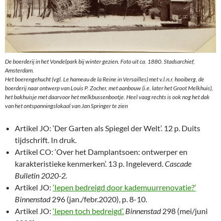
De boerderij in het Vondelpark bij winter gezien. Foto uit ca. 1880. Stadsarchief,
Amsterdam.
Het boerengehucht (vgl. Le hameau de la Reine in Versailles) met v.l.n.r. hooiberg, de
boerderij naar ontwerp van Louis P. Zocher, met aanbouw (i.e. later het Groot Melkhuis),
het bakhuisje met daarvoor het melkbussenbootje. Heel vaag rechts is ook nog het dak
van het ontspanningslokaal van Jan Springer te zien
Artikel JO: ‘Der Garten als Spiegel der Welt’. 12 p. Duits
tijdschrift. In druk.
Artikel CO: ‘Over het Damplantsoen: ontwerper en
karakteristieke kenmerken’. 13 p. Ingeleverd.
Cascade
Bulletin 2020-2.
Artikel JO:
‘Iepen bedreigd door kademuurrenovatie?’
Binnenstad
296 (jan./febr.2020), p. 8-10.
Artikel JO:
‘Iepen toch bedreigd’.
Binnenstad
298 (mei/juni