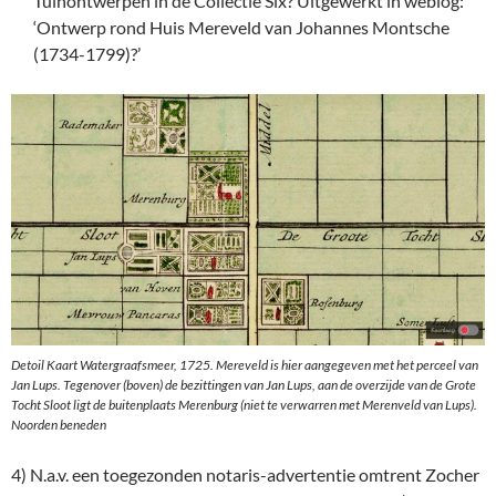
Tuinontwerpen in de Collectie Six? Uitgewerkt in weblog:
‘Ontwerp rond Huis Mereveld van Johannes Montsche
(1734-1799)?’
Detoil Kaart Watergraafsmeer, 1725. Mereveld is hier aangegeven met het perceel van
Jan Lups. Tegenover (boven) de bezittingen van Jan Lups, aan de overzijde van de Grote
Tocht Sloot ligt de buitenplaats Merenburg (niet te verwarren met Merenveld van Lups).
Noorden beneden
4) N.a.v. een toegezonden notaris-advertentie omtrent Zocher