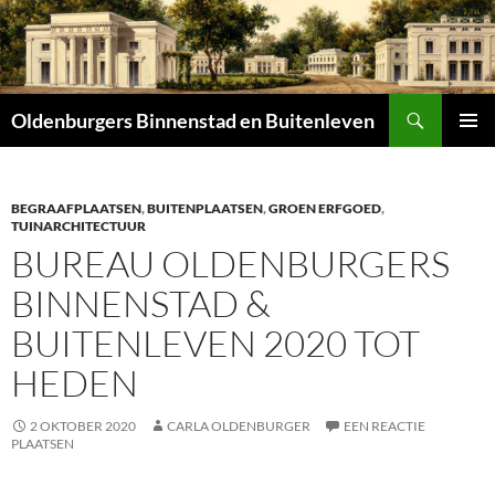
Zoeken
Oldenburgers Binnenstad en Buitenleven
SPRING
PRIMAI
NAAR
MENU
INHOUD
BEGRAAFPLAATSEN
,
BUITENPLAATSEN
,
GROEN ERFGOED
,
TUINARCHITECTUUR
BUREAU OLDENBURGERS
BINNENSTAD &
BUITENLEVEN 2020 TOT
HEDEN
2 OKTOBER 2020
CARLA OLDENBURGER
EEN REACTIE
PLAATSEN