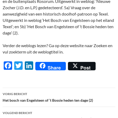
en de buitenplaats Rosorum. Uitgewerkt in weblog: ‘Nieuwe
Zocher (J.D. en L.P.) gedetecteerd’. 5a) Vraag over de
aanwezigheid van een historisch doolhof-patroon op Texel.
Uitgewerkt in weblog ‘Het Bosch van Engelsteen op het eiland
Texel’; en 5b) ‘Het Bosch van Engelsteen of ’t Bossie heden ten
dage’ (2).
Verder de weblogs lezen? Ga op deze website naar Zoeken en
vul zoekterm uit de weblogtitel in.
F
T
Li
Share
Post
ac
w
n
e
itt
k
b
er
e
Berichtnavigatie
VORIG BERICHT
o
dI
Het bosch van Engelsteen of ’t Bossie heden ten dage (2)
o
n
VOLGEND BERICHT
k