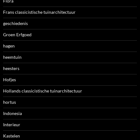
Flora
Frans classicistische tuinarchitectuur
geschiedenis
Groen Erfgoed
hagen
heemtuin
heesters
Hofjes
Hollands classicistische tuinarchitectuur
hortus
Indonesia
Interieur
Kastelen