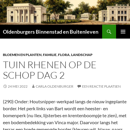
Zoeken
Oldenburgers Binnenstad en Buitenleven
SPRING
PRIMAI
NAAR
MENU
INHOUD
BLOEMEN EN PLANTEN
,
FAMILIE
,
FLORA
,
LANDSCHAP
TUIN RHENEN OP DE
SCHOP DAG 2
24 MEI 2022
CARLA OLDENBURGER
EEN REACTIE PLAATSEN
(290) Onder: Houtsnipper-werkpad langs de nieuw ingeplante
border. Het perk links van Bart wordt een heester- en
bomenperk (nu Ilex, lijsterbes en krentenboompje te zien), met
een bodembedekking van Vinca major. Daarvoor langs het
terras een brede gemengde border (kleuren wit, blauw, paars,