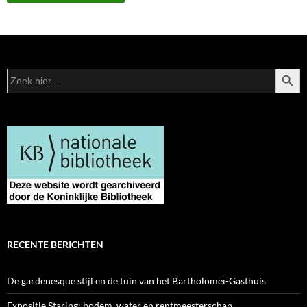
ZOEKK
Zoek
naar:
RECENTE BERICHTEN
De gardenesque stijl en de tuin van het Bartholomeï-Gasthuis
Expositie Staring: bodem, water en rentmeesterschap