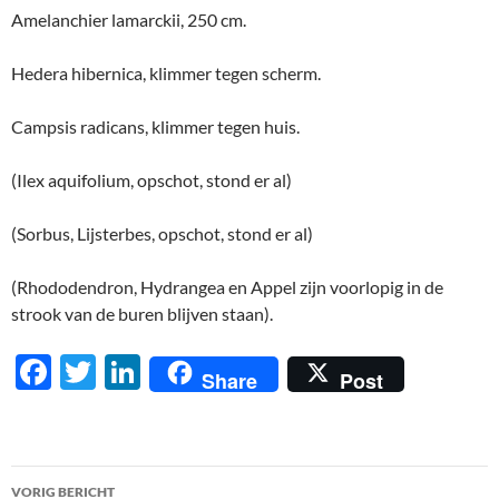
Amelanchier lamarckii, 250 cm.
Hedera hibernica, klimmer tegen scherm.
Campsis radicans, klimmer tegen huis.
(Ilex aquifolium, opschot, stond er al)
(Sorbus, Lijsterbes, opschot, stond er al)
(Rhododendron, Hydrangea en Appel zijn voorlopig in de
strook van de buren blijven staan).
F
T
Li
Share
Post
ac
w
n
e
itt
k
b
er
e
Berichtnavigatie
VORIG BERICHT